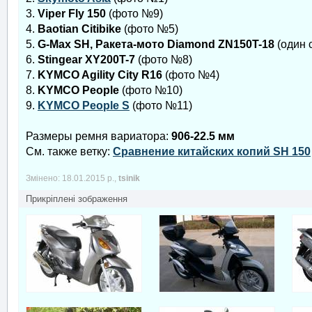
3.
Viper Fly 150
(фото №9)
4.
Baotian Citibike
(фото №5)
5.
G-Max SH, Ракета-мото Diamond ZN150T-18
(один 
6.
Stingear XY200T-7
(фото №8)
7.
KYMCO Agility City R16
(фото №4)
8.
KYMCO People
(фото №10)
9.
KYMCO People S
(фото №11)
Размеры ремня вариатора:
906-22.5 мм
См. также ветку:
Сравнение китайских копий SH 150
Змінено: 18.01.2015 р.,
tsinik
Прикріплені зображення