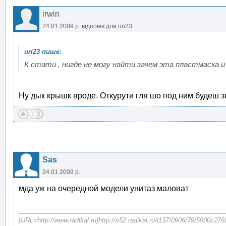
irwin
24.01.2009 р.
відповів для
uri23
К стати , нигде не могу найти зачем эта пластмаска 
Ну дык крышк вроде. Откурути гля шо под ним будеш з
Sas
24.01.2009 р.
мда уж на очередной модели унитаз маловат
[URL=http://www.radikal.ru]http://s52.radikal.ru/i137/0906/79/5900c276