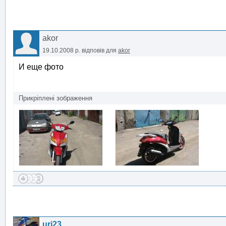
akor
19.10.2008 р.
відповів для
akor
И еще фото
Прикріплені зображення
uri23