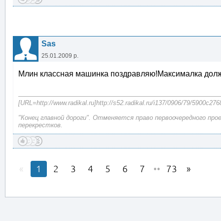
Sas
25.01.2009 р.
Млин классная машинка поздравляю!Максималка должн
[URL=http://www.radikal.ru]http://s52.radikal.ru/i137/0906/79/5900c276
"Конец главной дороги". Отменяется право первоочередного про
перекрестков.
1
2
3
4
5
6
7
••
73