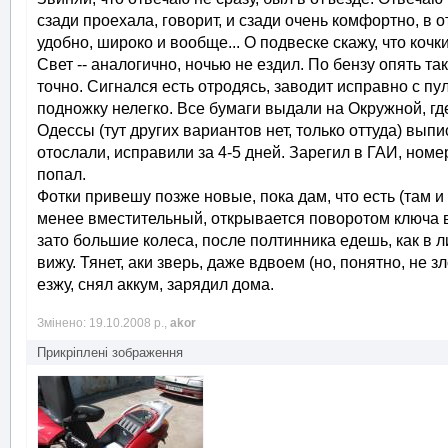
сзади проехала, говорит, и сзади очень комфортно, в о
удобно, широко и вообще... О подвеске скажу, что коч
Свет -- аналогично, ночью не ездил. По бензу опять та
точно. Сигнался есть отродясь, заводит исправно с пу
подножку нелегко. Все бумаги выдали на Окружной, где
Одессы (тут других вариантов нет, только оттуда) выпи
отослали, исправили за 4-5 дней. Зарегил в ГАИ, номе
попал.
Фотки привешу позже новые, пока дам, что есть (там 
менее вместительный, открывается поворотом ключа в з
зато большие колеса, после полтинника едешь, как в л
вижу. Тянет, аки зверь, даже вдвоем (но, понятно, не з
езжу, снял аккум, зарядил дома.
Змінено: 19.10.2008 р.,
akor
Прикріплені зображення