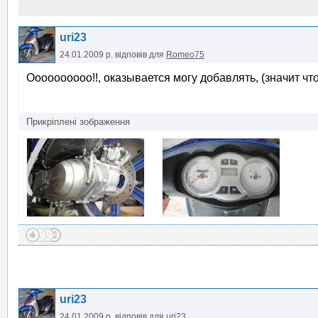
uri23
24.01.2009 р.
відповів для
Romeo75
Оооооооооо!!, оказывается могу добавлять, (значит что 
Прикріплені зображення
uri23
24.01.2009 р.
відповів для
uri23