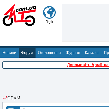
Події
Новини
Форум
Оголошення
Журнал
Каталог
Пр
Допоможіть Армії, н
Форум