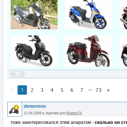
1
2
3
4
5
6
7
••
73
demoreno
12.08.2008 р.
відповів для
Romeo75
тоже заинтересовался этим апаратом -
сколько он ст