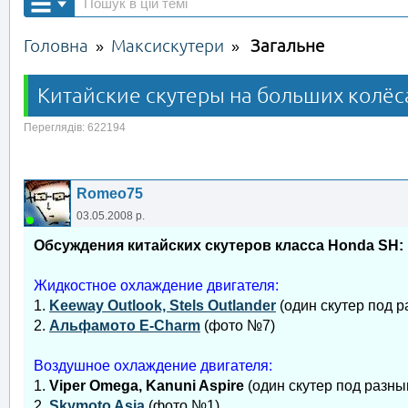
Головна
Максискутери
Загальне
»
»
Китайские скутеры на больших колёса
Переглядів: 622194
Romeo75
03.05.2008 р.
Обсуждения китайских скутеров класса Honda SH:
Жидкостное охлаждение двигателя:
1.
Keeway Outlook, Stels Outlander
(один скутер под 
2.
Альфамото E-Charm
(фото №7)
Воздушное охлаждение двигателя:
1.
Viper Omega, Kanuni Aspire
(один скутер под разны
2.
Skymoto Asia
(фото №1)