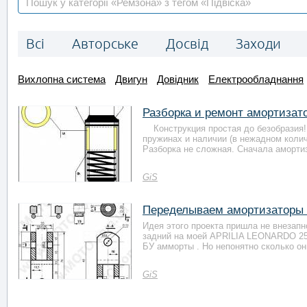
Всі
Авторське
Досвід
Заходи
Вихлопна система
Двигун
Довідник
Електрообладнання
Разборка и ремонт амортизато
Конструкция простая до безобразия! 
пружинах и наличии (в нежадном коли
Разборка не сложная. Сначала амортиз
GiS
Переделываем амортизаторы
Идея этого проекта пришла не внезапно
задний на моей APRILIA LEONARDO 250
БУ амморты . Но непонятно сколько они
GiS