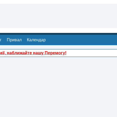
г
Привал
Календар
ії, наближайте нашу Перемогу!