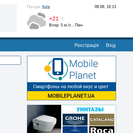
Погода:
Київ
08.08, 10:13
+21
°С
Вітер: 5 м./с., Півн
Реєстрація
Вхід