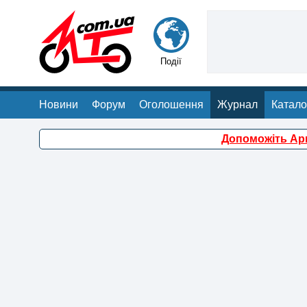
Події
Новини
Форум
Оголошення
Журнал
Катало
Допоможіть Арм