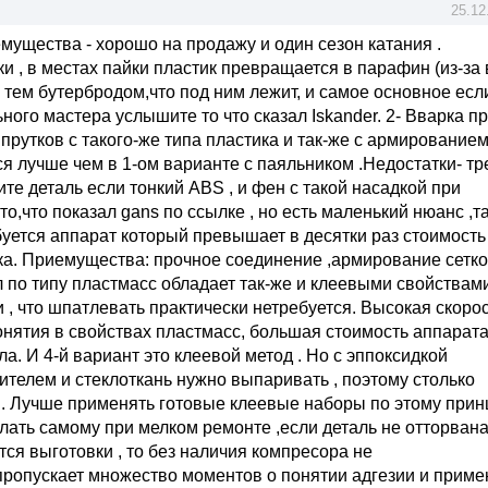
25.12
емущества - хорошо на продажу и один сезон катания .
ки , в местах пайки пластик превращается в парафин (из-за 
с тем бутербродом,что под ним лежит, и самое основное есл
ьного мастера услышите то что сказал Iskander. 2- Вварка п
рутков с такого-же типа пластика и так-же с армированием
я лучше чем в 1-ом варианте с паяльником .Недостатки- тр
те деталь если тонкий ABS , и фен с такой насадкой при
 то,что показал gans по ссылке , но есть маленький нюанс ,т
ебуется аппарат который превышает в десятки раз стоимость
рка. Приемущества: прочное соединение ,армирование сетко
л по типу пластмасс обладает так-же и клеевыми свойствами
 что шпатлевать практически нетребуется. Высокая скорос
онятия в свойствах пластмасс, большая стоимость аппарата
. И 4-й вариант это клеевой метод . Но с эппоксидкой
ителем и стеклоткань нужно выпаривать , поэтому столько
ет . Лучше применять готовые клеевые наборы по этому прин
ать самому при мелком ремонте ,если деталь не отторвана
тся выготовки , то без наличия компресора не
пропускает множество моментов о понятии адгезии и прим