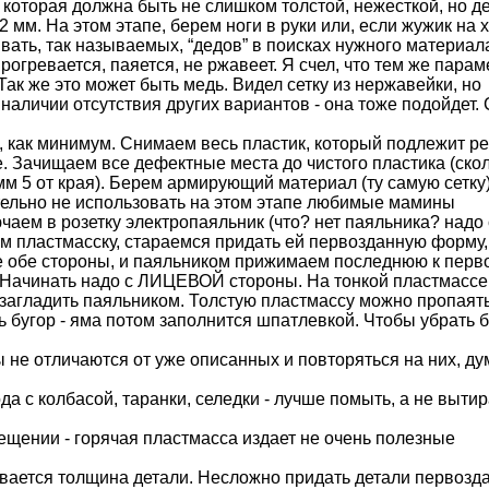
, которая должна быть не слишком толстой, нежесткой, но д
 мм. На этом этапе, берем ноги в руки или, если жужик на х
вать, так называемых, “дедов” в поисках нужного материал
огревается, паяется, не ржавеет. Я счел, что тем же пара
 Так же это может быть медь. Видел сетку из нержавейки, но
 наличии отсутствия других вариантов - она тоже подойдет. 
 как минимум. Снимаем весь пластик, который подлежит р
. Зачищаем все дефектные места до чистого пластика (ско
м 5 от края). Берем армирующий материал (ту самую сетку)
тельно не использовать на этом этапе любимые мамины
чаем в розетку электропаяльник (что? нет паяльника? надо
рем пластмасску, стараемся придать ей первозданную форму,
ее обе стороны, и паяльником прижимаем последнюю к перв
 Начинать надо с ЛИЦЕВОЙ стороны. На тонкой пластмассе
 загладить паяльником. Толстую пластмассу можно пропаять
ь бугор - яма потом заполнится шпатлевкой. Чтобы убрать б
 не отличаются от уже описанных и повторяться на них, ду
 с колбасой, таранки, селедки - лучше помыть, а не вытир
ении - горячая пластмасса издает не очень полезные
вается толщина детали. Несложно придать детали первозд