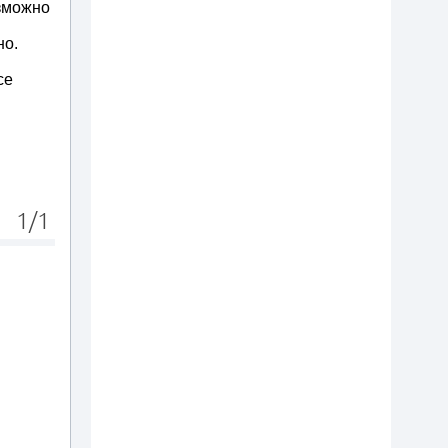
озможно
но.
се
.
1/1