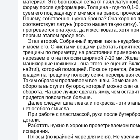
материал. Это бронзовая сетка (я паял латунной)
форму после деформации. Толщина - где-то 0,1-0,2
суем его под задницу и мчимся на рынок, прочесы
Почему, собственно, нужна бронза? Она хорошо пр
соответствует латунь (просто нашел такую сетку).
прогревается она хуже, да и жестковата, хотя при
первым этапом вроде все.
Этап второй. Собранный жужик паять неудобно,
и моем его. С чистыми вещами работать приятнее
трещины по периметру, на расстоянии примерно м
нарезаем его на полоски шириной 7-10 мм. Жела
маникюрные ножнички - она этого не оценит. Вклю
найти!), который помощней. Пока он греется, бе
кладем на трещинку полоску сетки, перекрывая 
Таким образом пропаиваем все швы. Замечание.
оборота выступит бугорок, который можно слегка
оборота. На шве лучше сделать ямку, чем оставит
придется повозиться больше.
Далее следует шпатлевка и покраска - эти этапы
нет особого смысла.
При работе с пластмассой, руки после бутерброда
детали.
Работать нужно в хорошо проветриваемом помещ
испарения.
Плюсы (по крайней мере для меня). Не увеличи