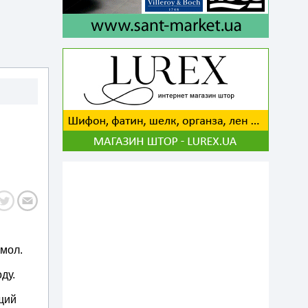
смол.
ду.
щий