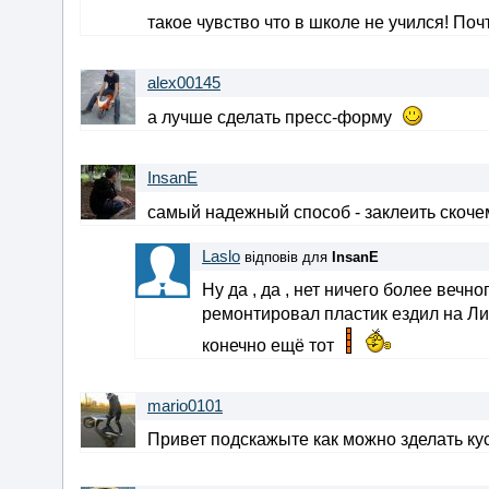
такое чувство что в школе не учился! Поч
alex00145
а лучше сделать пресс-форму
InsanE
самый надежный способ - заклеить скоч
Laslo
відповів для
InsanE
Ну да , да , нет ничего более вечн
ремонтировал пластик ездил на Ли
конечно ещё тот
mario0101
Привет подскажыте как можно зделать кус