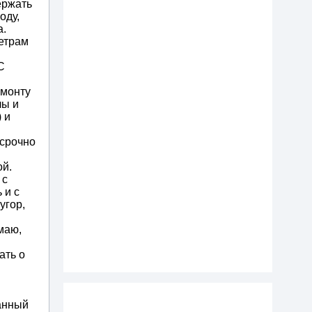
ержать
оду,
а.
метрам
С
емонту
лы и
 и
 срочно
ой.
 с
 и с
угор,
маю,
ать о
анный