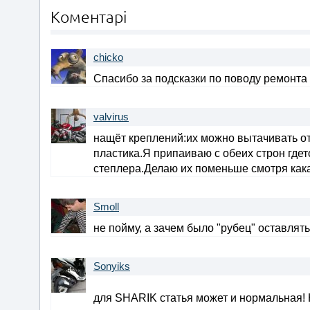
Коментарі
chicko
Спасибо за подсказки по поводу ремонта 
valvirus
нащёт креплений:их можно вытачивать от
пластика.Я припаиваю с обеих строн гдет
степлера.Делаю их поменьше смотря как
Smoll
не пойму, а зачем было "рубец" оставлят
Sonyiks
для SHARIK статья может и нормальная!