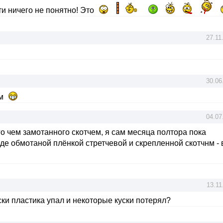
ти ничего не понятно! Это
27.11
30.06
ем
04.07
ого чем замотанного скотчем, я сам месяца полтора пока
де обмотаной плёнкой стретчевой и скрепленной скотчнм - 
13.11
ки пластика упал и некоторые куски потерял?