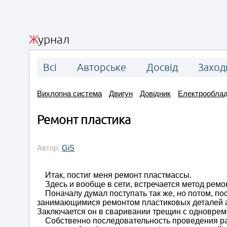
Журнал
Всі
Авторське
Досвід
Заход
Вихлопна система
Двигун
Довідник
Електрообла
Ремонт пластика
Автор:
GiS
Итак, постиг меня ремонт пластмассы.
Здесь и вообще в сети, встречается метод ремо
Поначалу думал поступать так же, но потом, по
занимающимися ремонтом пластиковых деталей ав
Заключается он в сваривании трещин с одновре
Собственно последовательность проведения рабо