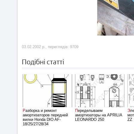
03.02.2002 р., переглядів: 9709
Подібні статті
Разборка и ремонт
Переделываем
Электрическая схема
амортизаторов передней
амортизаторы на APRILIA
мот
вилки Honda DIO AF-
LEONARDO 250
ZZ
18/25/27/28/34