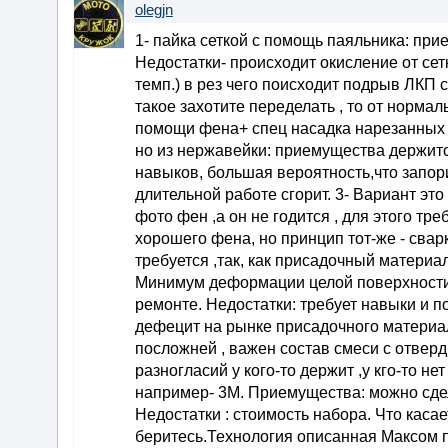
olegjn
1- пайка сеткой с помощь паяльника: при
Недостатки- происходит окисление от сет
темп.) в рез чего поисходит подрыв ЛКП 
такое захотите переделать , то от нормал
помощи фена+ спец насадка нарезанных п
но из нержавейки: приемущества держитс
навыков, большая вероятность,что запори
длительной работе сгорит. 3- Вариант это
фото фен ,а он не годится , для этого тр
хорошего фена, но принцип тот-же - сва
требуется ,так, как присадочный материа
Минимум деформации целой поверхности ,
ремонте. Недостатки: требует навыки и п
дефецит на рынке присадочного материала
посложней , важен состав смеси с отверд
разногласий у кого-то держит ,у кго-то н
например- 3М. Приемущества: можно сдел
Недостатки : стоимость набора. Что касае
беритесь.Технология описанная Максом 