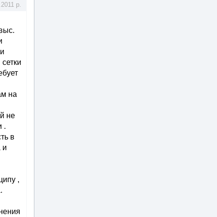
.2011 р.
выс.
и
ри
 сетки
ебует
ам на
й не
 .
ть в
 и
ципу ,
.
енения