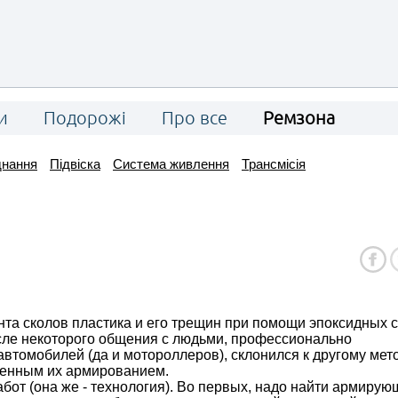
и
Подорожі
Про все
Ремзона
днання
Підвіска
Система живлення
Трансмісія
нта сколов пластика и его трещин при помощи эпоксидных 
сле некоторого общения с людьми, профессионально
томобилей (да и мотороллеров), склонился к другому мето
менным их армированием.
т (она же - технология). Во первых, надо найти армирую