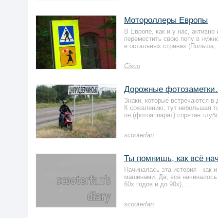
Мотороллеры Европы
В Европе, как и у нас, активн
переместить свою попу в нужно
в остальных странах (Польша, 
Cisco
Дорожные фотозаметки.
Знаки, которые встречаются в д
К сожалению, тут небольшая то
он (фотоаппарат) спрятан глубок
scooterfan
Ты помнишь, как всё на
Начиналась эта история - как и
машинами. Да, всё начиналось
60х годов и до 90х),...
scooterfan