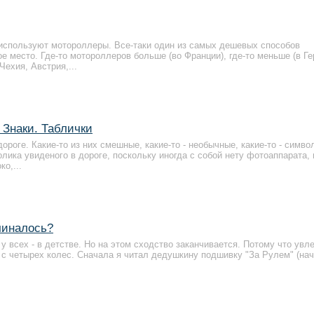
о используют мотороллеры. Все-таки один из самых дешевых способов
е место. Где-то мотороллеров больше (во Франции), где-то меньше (в Ге
Чехия, Австрия,...
 Знаки. Таблички
ороге. Какие-то из них смешные, какие-то - необычные, какие-то - симво
лика увиденого в дороге, поскольку иногда с собой нету фотоаппарата, 
о,...
чиналось?
 у всех - в детстве. Но на этом сходство заканчивается. Потому что увл
 с четырех колес. Сначала я читал дедушкину подшивку "За Рулем" (нач