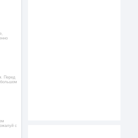
е,
енно
м. Перед
небольшом
ем
пожалуй с