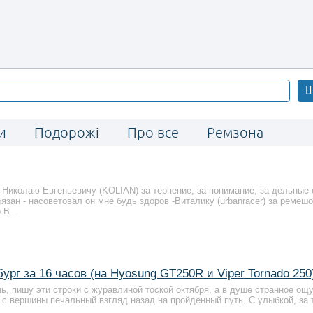
Ш
и
Подорожі
Про все
Ремзона
-Николаю Евгеньевичу (KOLIAN) за терпение, за понимание, за дельные 
язан - насоветовал он мне будь здоров -Виталику (urbanracer) за ремешо
В...
ург за 16 часов (на Hyosung GT250R и Viper Tornado 250
 пишу эти строки с журавлиной тоской октября, а в душе странное ощ
с вершины печальный взгляд назад на пройденный путь. С улыбкой, за т