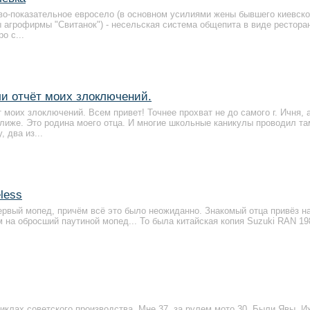
ово-показательное евросело (в основном усилиями жены бывшего киевско
 агрофирмы "Свитанок") - несельская система общепита в виде рестора
о с...
ли отчёт моих злоключений.
 моих злоключений. Всем привет! Точнее прохват не до самого г. Ичня, 
ближе. Это родина моего отца. И многие школьные каникулы проводил та
 два из...
less
ервый мопед, причём всё это было неожиданно. Знакомый отца привёз н
м на обросший паутиной мопед... То была китайская копия Suzuki RAN 19
иклах советского производства. Мне 37, за рулем мото 30. Были Явы, 