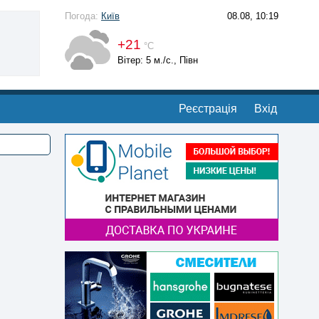
Погода:
Київ
08.08, 10:19
+21
°С
Вітер: 5 м./с., Півн
Реєстрація
Вхід