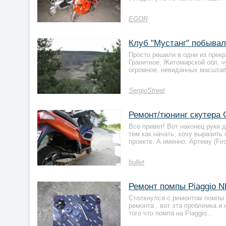
EGOR
Клуб "Мустанг" побывал
Просто решили в одни из прекр
Гранитное, Житомирской обл. 
огромное, невиданных масштабо
SergioStreet
Ремонт/тюнинг скутера G
Все привет! Вот наконец руки
тем как начать, хочу выразит
проекте. А именно: Артему (Firct
bullet
Ремонт помпы Piaggio 
Столкнулся с ремонтом помпы н
ремонта , вот эта проблемка и
того что помпа на Piaggio...