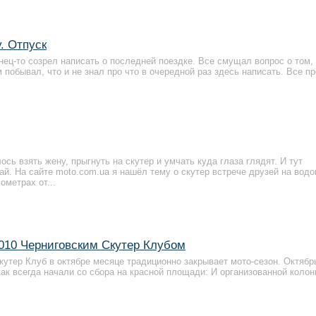
. Отпуск
нец-то созрел написать о последней поездке. Все смущал вопрос о том, 
м побывал, что и не знал про что в очередной раз здесь написать. Все п
ь взять жену, прыгнуть на скутер и умчать куда глаза глядят. И тут
й. На сайте moto.com.ua я нашёл тему о скутер встрече друзей на водо
ометрах от...
010 Черниговским Скутер Клубом
кутер Клуб в октябре месяце традиционно закрывает мото-сезон. Октябрь
как всегда начали со сбора на красной площади: И организованной колон