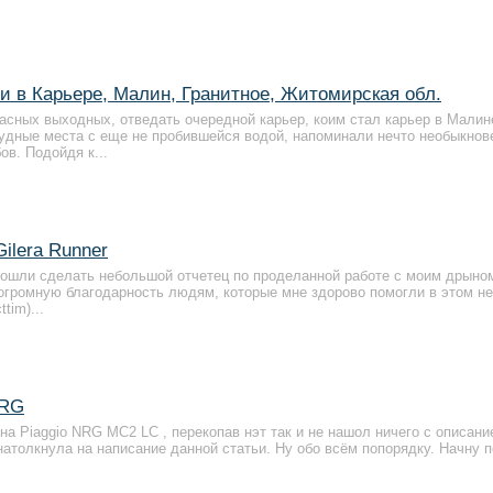
и в Карьере, Малин, Гранитное, Житомирская обл.
асных выходных, отведать очередной карьер, коим стал карьер в Малин
чудные места с еще не пробившейся водой, напоминали нечто необыкнов
в. Подойдя к...
ilera Runner
 дошли сделать небольшой отчетец по проделанной работе с моим дрыно
ь огромную благодарность людям, которые мне здорово помогли в этом 
tim)...
NRG
а Piaggio NRG MC2 LC , перекопав нэт так и не нашол ничего с описани
 натолкнула на написание данной статьи. Ну обо всём попорядку. Начну 