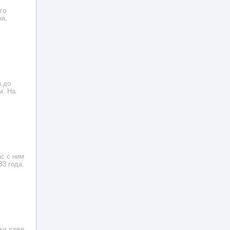
го
на,
а до
м. На
ас с ним
83 года.
Ижи даже