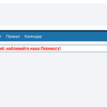
г
Привал
Календар
ії, наближайте нашу Перемогу!