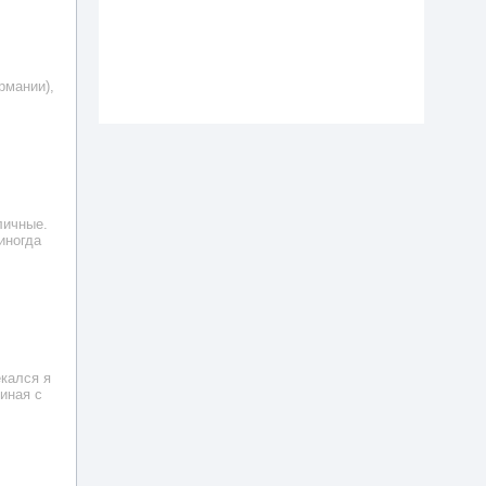
рмании),
личные.
иногда
екался я
иная с