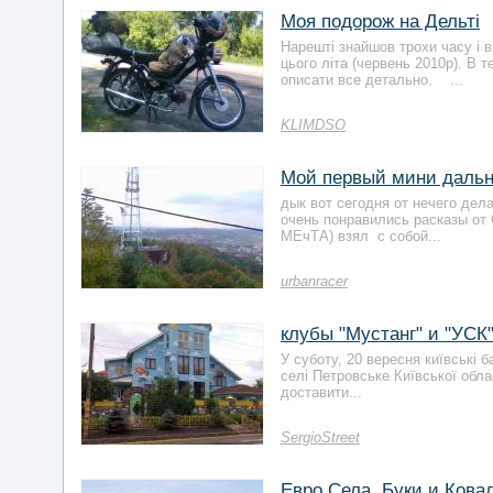
Моя подорож на Дельті
Нарешті знайшов трохи часу і в
цього літа (червень 2010р). В
описати все детально. ...
KLIMDSO
Мой первый мини даль
дык вот сегодня от нечего дела
очень понравились расказы от 
МЕчТА) взял с собой...
urbanracer
клубы "Мустанг" и "УСК
У суботу, 20 вересня київські б
селі Петровське Київської обла
доставити...
SergioStreet
Евро Села. Буки и Кова