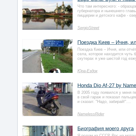
Что там интересного: - образц
губернатора и нынешнего главы
пиццерии и детского кафе - озер
SergioStreet
Поездка Киев – Ичня, и
Поездка Киев – Ичня, или отчёт
села, которое находится чуть 
скутерах я уже шестой год езжу,
Юра-Ездок
Honda Dio Af-27 by Name
В 2005 году появился у меня п
в свой гараж и показал пальце
и сказал: "Надо, забирай!"....
NamelessRider
Биография моего друга
Я родом из СССР. Рос на мотоц