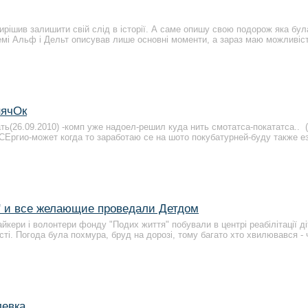
ирішив залишити свій слід в історії. А саме опишу свою подорож яка бу
 темі Альф і Дельт описував лише основні моменти, а зараз маю можливіс
нячОк
ть(26.09.2010) -комп уже надоел-решил куда нить смотатса-покататса.. 
СЕргио-может когда то заработаю се на шото покубатурней-буду также е
" и все желающие проведали Детдом
айкери і волонтери фонду "Подих життя" побували в центрі реабілітації ді
сті. Погода була похмура, бруд на дорозі, тому багато хто хвилювався -
левка