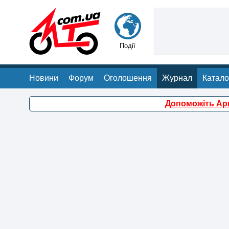
Події
Новини
Форум
Оголошення
Журнал
Катало
Допоможіть Арм