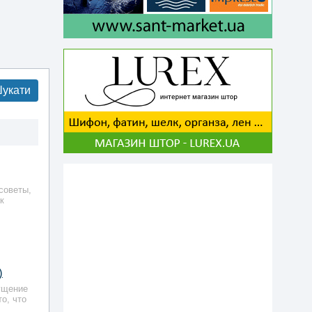
укати
советы,
к
)
ущение
о, что