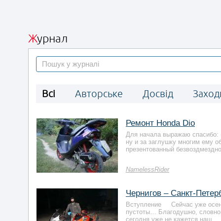
Журнал
Всі
Авторське
Досвід
Заход
Ремонт Honda Dio
Для начала выражаю спасибо: 
ну и за заглушку многим ему об
презентованный безвоздмездно 
NamelessRider
Чернигов – Санкт-Петерб
Вступление Сейчас уже осень,
пустоты… Благодушно, словно 
сегодня уже не кажется наш...