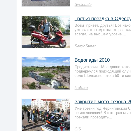
Svolota35
Третья поездка в Одессу
Всем привет, друзья! Вот нако
уже за этот год столько раз та
всегда, на высшем уровне....
SergioStreet
Водопады 2010
Предистория Мне давно хотелос
подвернулся подходящий случа
селе Шолохово, это в 50-ти кил
IzoBara
Закрытие мото-сезона 2
Уже третий год Черниговский С
не исключение! В этот раз мы 
поехали проводить...
GiS