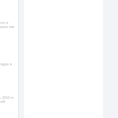
что я
рошло как
падах в
 2010-го
ной