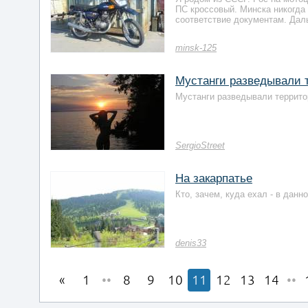
ПС кроссовый. Минска никогда 
соответствие документам. Даль
minsk-125
Мустанги разведывали т
Мустанги разведывали террито
SergioStreet
На закарпатье
Кто, зачем, куда ехал - в данн
denis33
1
••
8
9
10
11
12
13
14
••