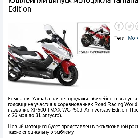
Ювілейний випуск мотоцикла Yamaha
Edition
Теги:
Мот
Компания Yamaha начнет продажи юбилейного выпуска 
годовщине участия в соревнованиях Road Racing World
название XP500 TMAX WGP50th Anniversary Edition. Пр
с 26 мая по 31 августа).
Новый мотоцикл будет представлен в эксклюзивной расц
также специальную эмблему.