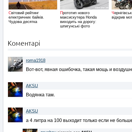
Світовий рейтинг
Прототип нового
Чернігівський Скутер Клуб
електричних байків.
максискутера Honda
відкрив мо
Чудова десятка
виходить на дорогу:
шпигунські фото
Коментарі
roma1918
Вот-вот, явная ошибочка, такая мощь и воздуш
AKSU
Водянка там.
AKSU
а 4 литра на 100 выходит только если не больш