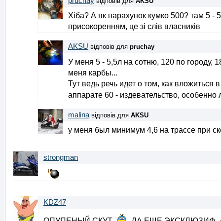
pruchay
відповів для
AKSU
Хіба? А як нарахунок кумко 500? там 5 - 
присокоренням, це зі слів власників
AKSU
відповів для
pruchay
У меня 5 - 5,5л на сотню, 120 по городу, 
меня карбы...
Тут ведь речь идет о том, как вложиться в
аппарате 60 - издевательство, особенно 
malina
відповів для
AKSU
у меня был минимум 4,6 на трассе при ск
strongman
KDZ47
ОПУПЕНЫЙ СКУТ
ДА ЕЩЕ ЭКСКЛЮЗИФ