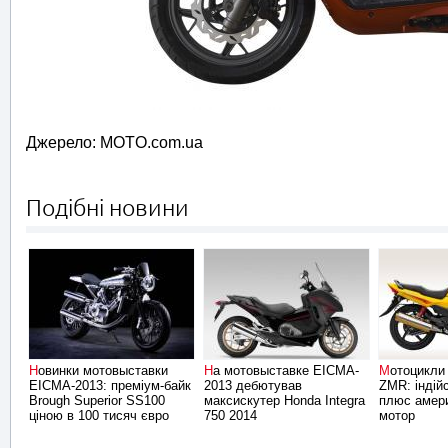
Джерело: MOTO.com.ua
Подібні новини
Новинки мотовыставки
На мотовыставке EICMA-
Мотоцикли Karizma R і
EICMA-2013: преміум-байк
2013 дебютував
ZMR: індій
Brough Superior SS100
максискутер Honda Integra
плюс амер
ціною в 100 тисяч євро
750 2014
мотор