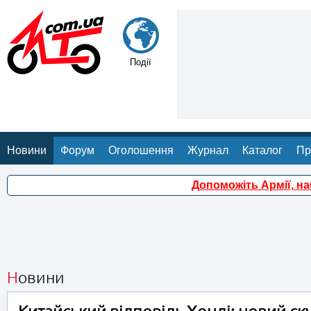
Події
Новини
Форум
Оголошення
Журнал
Каталог
Пр
Допоможіть Армії, н
Новини