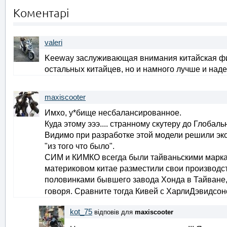
Коментарі
valeri
Keeway заслуживающая внимания китайская фир
остальных китайцев, но и намного лучше и наде
maxiscooter
Имхо, у*бище несбалансированное.
Куда этому эээ.... странному скутеру до Глобал
Видимо при разработке этой модели решили эк
"из того что было".
СИМ и КИМКО всегда были тайваньскими маркам
материковом китае разместили свои производ
половинками бывшего завода Хонда в Тайване,
говоря. Сравните тогда Кивей с ХарлиДэвидсо
kot_75
відповів для
maxiscooter