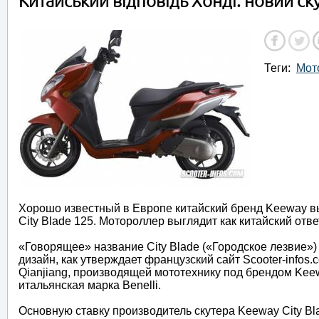
Китайський відповідь Хонді: новий ск
Теги:
Мот
Хорошо известный в Европе китайский бренд Keeway в
City Blade 125. Мотороллер выглядит как китайский отв
«Говорящее» название City Blade («Городское лезвие»)
дизайн, как утверждает французский сайт Scooter-infos.
Qianjiang, производящей мототехнику под брендом Kee
итальянская марка Benelli.
Основную ставку производитель скутера Keeway City Bl