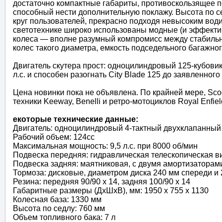
достаточно компактные габариты, противоскользящее п
способный нести дополнительную поклажу. Высота по 
круг пользователей, прекрасно подходя невысоким води
светотехнике широко использованы модные (и эффект
колеса — вполне разумный компромисс между стабильн
колес такого диаметра, емкость подседельного багажного
Двигатель скутера прост: одноцилиндровый 125-кубов
л.с. и способен разогнать City Blade 125 до заявленног
Цена новинки пока не объявлена. По крайней мере, Sco
техники Keeway, Benelli и ретро-мотоциклов Royal Enfi
екоторые технические данные:
Двигатель: одноцилиндровый 4-тактный двухклапанны
Рабочий объем: 124сс
Максимальная мощность: 9,5 л.с. при 8000 об/мин
Подвеска передняя: гидравлическая телескопическая в
Подвеска задняя: маятниковая, с двумя амортизаторам
Тормоза: дисковые, диаметром диска 240 мм спереди и 
Резина: передняя 90/90 х 14, задняя 100/90 х 14
Габаритные размеры (ДхШхВ), мм: 1950 х 755 х 1130
Колесная база: 1330 мм
Высота по седлу: 760 мм
Объем топливного бака: 7 л