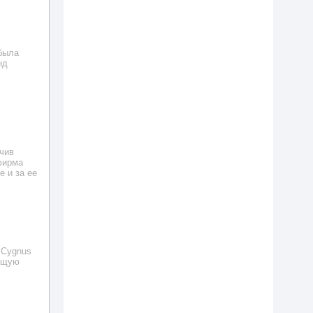
была
нд
чив
фирма
е и за ее
 Cygnus
общую