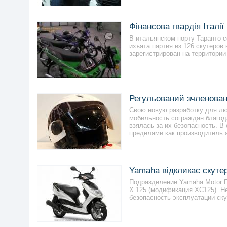
Фінансова гвардія Італі
В итальянском порту Таранто 
изъята партия из 126 скутеров
зарегистрирован на территории 
Регульований зчленован
Свою новую разработку для лю
мобильность сограждан благод
взялась за их безопасность. В
пределами как производитель 
Yamaha відкликає скуте
Подразделение Yamaha Motor F
X 125 (модификация XC125). Н
безопасность эксплуатации ску