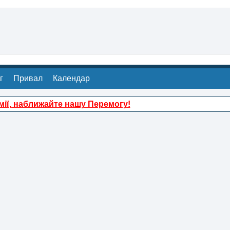
г
Привал
Календар
ії, наближайте нашу Перемогу!