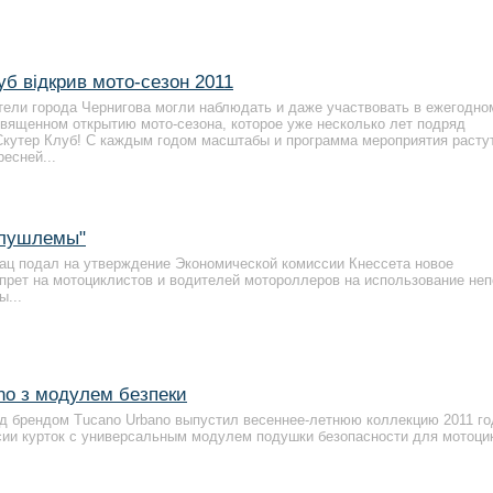
уб відкрив мото-сезон 2011
тели города Чернигова могли наблюдать и даже участвовать в ежегодно
вященном открытию мото-сезона, которое уже несколько лет подряд
Скутер Клуб! С каждым годом масштабы и программа мероприятия расту
есней...
полушлемы"
ац подал на утверждение Экономической комиссии Кнессета новое
прет на мотоциклистов и водителей мотороллеров на использование неп
ы...
ano з модулем безпеки
 брендом Tucano Urbano выпустил весеннее-летнюю коллекцию 2011 го
сии курток с универсальным модулем подушки безопасности для мотоци