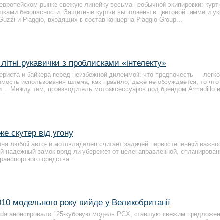
 европейском рынке свежую линейку весьма необычной экипировки: курт
шками безопасности. Защитные куртки выполнены в цветовой гамме и у
Guzzi и Piaggio, входящих в состав концерна Piaggio Group...
 літні рукавички з проблисками «інтелекту»
териста и байкера перед неизбежной дилеммой: что предпочесть — легко
мость использования шлема, как правило, даже не обсуждается, то что
и… Между тем, производитель мотоаксессуаров под брендом Armadillo 
е скутер від угону
она любой авто- и мотовладелец считает задачей первостепенной важно
й надежный замок вряд ли убережет от целенаправленной, спланирован
ранспортного средства...
10 модельного року вийде у Великобританії
nda анонсировало 125-кубовую модель PCX, ставшую свежим предложен