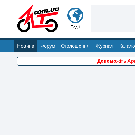
Події
Новини
Форум
Оголошення
Журнал
Катало
Допоможіть Арм