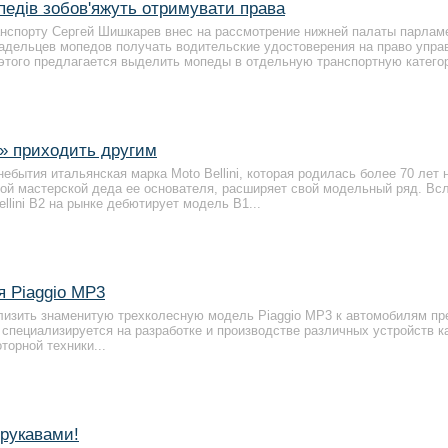
мопедів зобов'яжуть отримувати права
анспорту Сергей Шишкарев внес на рассмотрение нижней палаты парлам
адельцев мопедов получать водительские удостоверения на право упра
этого предлагается выделить мопеды в отдельную транспортную катего
й» приходить другим
ебытия итальянская марка Moto Bellini, которая родилась более 70 лет н
ой мастерской деда ее основателя, расширяет свой модельный ряд. Вс
lini B2 на рынке дебютирует модель В1...
я Piaggio MP3
лизить знаменитую трехколесную модель Piaggio MP3 к автомобилям пр
 специализируется на разработке и производстве различных устройств к
торной техники...
 рукавами!