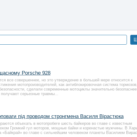
Ш
щасному Porsche 928
тся все совершеннее, но это утверждение в большей мере относится к
стижения мотопроизводителей, как антиблокировочная система тормозов
 безопасности, сделали современные мотоциклы значительно безопаснее
 получают серьезные травмы...
моповаги під проводом стронгмена Василя Вірастюка
ираются объехать в мотопробеге шесть байкеров во главе с известным
ком Громкий гул моторов, мощные байки и коренастые мужчины. В Хар
а «Байкрай» во главе с сильнейшим человеком планеты Василием Вирас