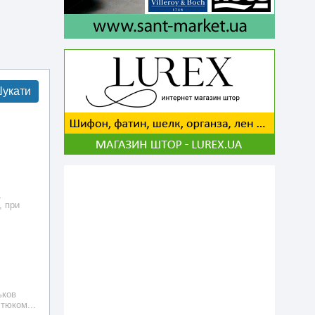
укати
,
, при
ьков
тюком...