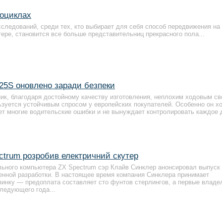
тоциклах
следований, среди тех, кто выбирает для себя способ передвижения на
тере, становится все больше представительниц прекрасного пола...
25S оновлено заради безпеки
к, благодаря достойному качеству изготовления, неплохим ходовым с
льзуется устойчивым спросом у европейских покупателей. Особенно он х
т многие водительские ошибки и не вынуждает контролировать каждое
ctrum розробив електричний скутер
льного компьютера ZX Spectrum сэр Клайв Синклер анонсировал выпуск
венной разработки. В настоящее время компания Синклера принимает
винку — предоплата составляет сто фунтов стерлингов, а первые влад
ледующего года...