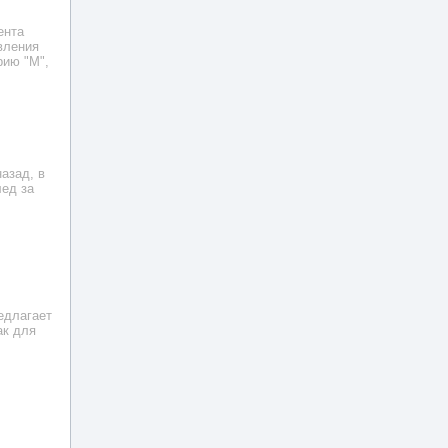
ента
вления
рию "М",
азад, в
лед за
едлагает
ак для