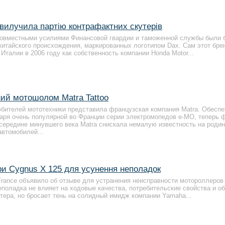
ї вилучила партію контрафактних скутерів
совместными усилиями Финансовой гвардии и таможенной службы были 
 китайского происхождения, маркированных логотипом Dax. Сам этот бре
Италии в 2006 году как собственность компании Honda Motor...
ий мотошолом Matra Tattoo
бителей мототехники представила французская компания Matra. Обеспе
аря очень популярной во Франции серии электромопедов e-MO, теперь 
 середине минувшего века Matra снискала немалую известность на родин
автомобилей...
ри Cygnus X 125 для усунення неполадок
rance объявило об отзыве для устранения неисправности мотороллеров
еполадка не влияет на ходовые качества, потребительские свойства и 
тера, но бросает тень на солидный имидж компании Yamaha...