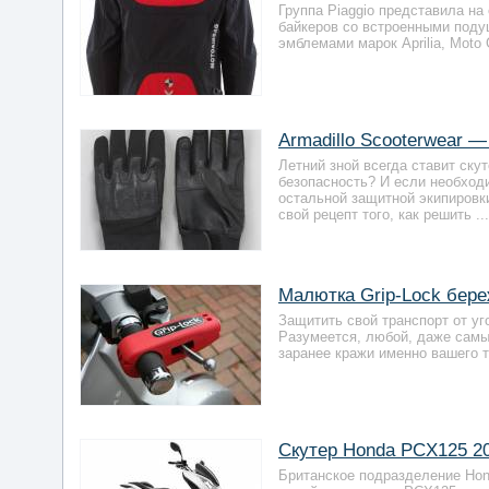
Группа Piaggio представила на
байкеров со встроенными поду
эмблемами марок Aprilia, Moto 
Armadillo Scooterwear —
Летний зной всегда ставит ску
безопасность? И если необходи
остальной защитной экипировк
свой рецепт того, как решить ...
Малютка Grip-Lock береж
Защитить свой транспорт от уг
Разумеется, любой, даже самы
заранее кражи именно вашего т
Скутер Honda PCX125 20
Британское подразделение Ho