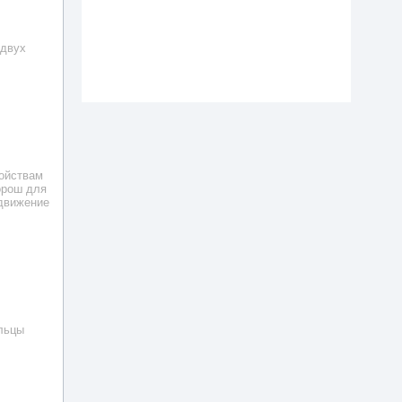
 двух
войствам
орош для
 движение
ельцы