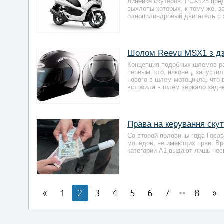
линейке скутеров. PCX125 пре
выхлопы которых, к тому же, 
одноцилиндровый двигатель с 
Шолом Reevu MSX1 з дз
Концепция подобных шлемов ра
первым, кто, наконец, запусти
нового в шлем мотоцикла, что 
встроила в шлем зеркало задне
Права на керування ску
Со второй половины года Госа
мопедов, не имеющих прав. Вр
категории А1 выдают лишь нес
1
2
3
4
5
6
7
••
8