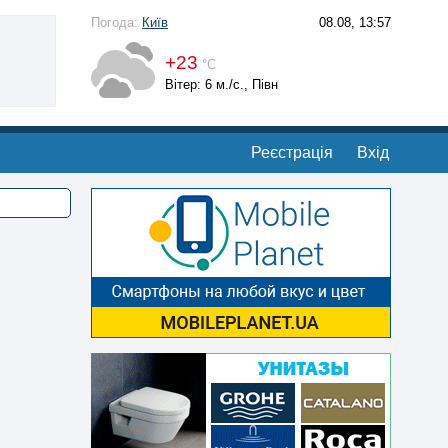
Погода:
Київ
08.08, 13:57
+23
°С
Вітер: 6 м./с., Півн
Реєстрація
Вхід