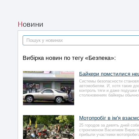
Новини
Вибірка новин по тегу «Безпека»:
Байкери помстилися не
Системы безопасности становя
автомобилям. И, хотя такие до
контроль тяги и даже подушки
столкновениях байкеры обычно
Мотопробіг в ім'я взає
25 городов за девять дней соб
стронгменом Василием Вирастю
прибыли участники мотопробег