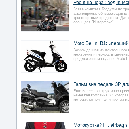
Росія на черзі: водіїв 
Глава комитета Госдумы по тр
законопроект, обязывающий вл
транспортным средством. Для 
сообщает "Интерфакс"...
Moto Bellini B1: «перши
Возрожденная из длительного н
межвоенный период, в маленьк
предложенным недавно Moto Bel
Гальмівна педаль 3P дл
Еще более конструктивно приб
немецкая компания 3P, которая
мотоциклетной, так и прочей мо
Мотокуртка? Ні, airbag з