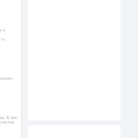
м и
т и
олного
да. В нее
клистов