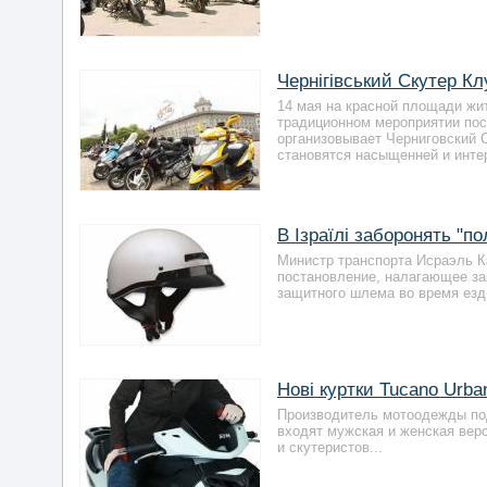
Чернігівський Скутер Кл
14 мая на красной площади жи
традиционном мероприятии пос
организовывает Черниговский 
становятся насыщенней и интер
В Ізраїлі заборонять "
Министр транспорта Исраэль К
постановление, налагающее за
защитного шлема во время езд
Нові куртки Tucano Urb
Производитель мотоодежды под
входят мужская и женская вер
и скутеристов...