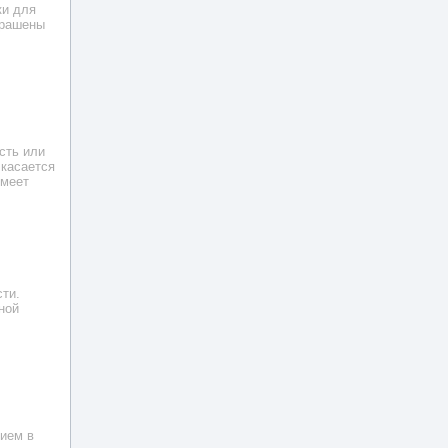
ки для
крашены
сть или
 касается
имеет
сти.
ной
ием в