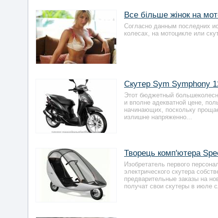
Все більше жінок на мо
Согласно данным последних ис
колесах, на мотоцикле или ску
Скутер Sym Symphony 1
Этот бюджетный большеколесни
и вполне адекватной цене, по
начинающих, поскольку прощае
излишне напряженно...
Творець комп'ютера Spe
Изобретатель первого персона
электрического скутера собст
предварительные заказы на но
получат свои скутеры в июле с