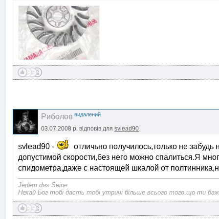
видалений
Риболов
03.07.2008 р.
відповів для
svlead90
svlead90 -
отличьно получилось,только не забудь
допустимой скорости,без него можно спалиться.Я мно
спидометра,даже с настоящей шкалой от полтинника,н
Jedem das Seine
Нехай Бог тобі дасть тобі утричі більше всього того,що ти баж