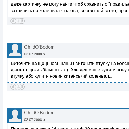
даже картинку не могу найти чтоб сравнить с "правиль
закрипить на коленвале т.к. она, вероятней всего, про
ChildOfBodom
02.07.2008 р.
Виточити на щоці нові шліци і виточити втулку на колєн
діаметр щоки збільшиться). Але дешевше купити нову що
втулку або купити новий китайський коленвал....
ChildOfBodom
02.07.2008 р.