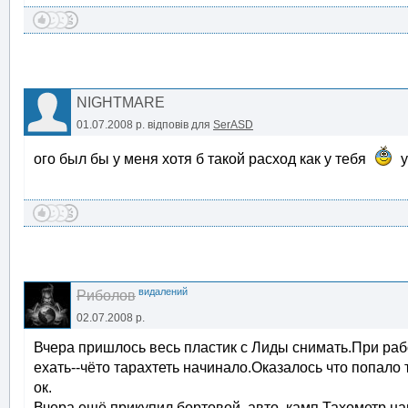
NIGHTMARE
01.07.2008 р.
відповів для
SerASD
ого был бы у меня хотя б такой расход как у тебя
у
видалений
Риболов
02.07.2008 р.
Вчера пришлось весь пластик с Лиды снимать.При раб
ехать--чёто тарахтеть начинало.Оказалось что попало
ок.
Вчера ещё прикупил бортовой авто .камп.Тахометр,