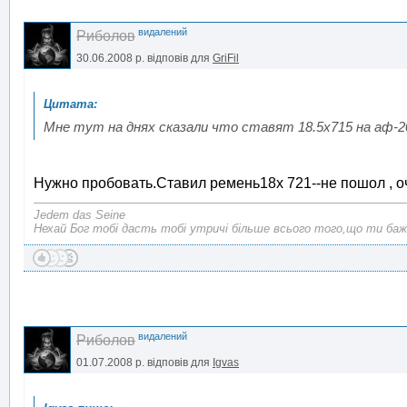
видалений
Риболов
30.06.2008 р.
відповів для
GriFil
Мне тут на днях сказали что ставят 18.5х715 на аф-2
Нужно пробовать.Ставил ремень18х 721--не пошол , 
Jedem das Seine
Нехай Бог тобі дасть тобі утричі більше всього того,що ти баж
видалений
Риболов
01.07.2008 р.
відповів для
Igvas