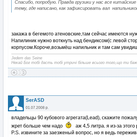
Спасибо, попробую. Правда грузики у нас все китайски
тему, где написано, как зафиксировать вал напильником.
закажа в бегемото атеновские,там сейчас имеются ну
Напилиник нужно воткнуть над бендиксом(с левой ст
корпусом.Короче,возьмёш напильник и там сам увидиш
Jedem das Seine
Нехай Бог тобі дасть тобі утричі більше всього того,що ти баж
SerASD
01.07.2008 р.
владельцы 90 кубового агрегата(Lead), скажите пожалу
жрет больше чем надо
аж 4,5 литра. я из-за этого 
P.S. извините за заезженый вопрос, но я ведь пережи