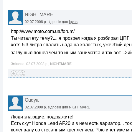
NIGHTMARE
02.07.2008 р.
відповів для
Igvas
http://www.moto.com.ua/forum/
Ты читал ету тему?.....я прозрел когда я розбирал ЦПГ
хотя б 3 литра спалить нада на холостых, уже 3тий ден
заглушыл пошел чем то иным заниматса и так вот....3
Змінено: 02.07.2008 р.,
NIGHTMARE
Gudya
02.07.2008 р.
відповів для
NIGHTMARE
Люди знающие, подскажите!
Есть скут Honda Lead AF20 и в нем есть вариатор... т
коленвалу со стесанным креплением. Рою инет уже мно