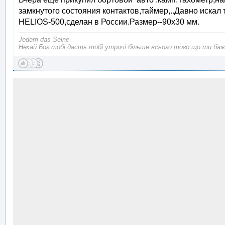
замкнутого состояния контактов,таймер,..Давно искал
HELIOS-500,сделан в России.Размер--90х30 мм.
Jedem das Seine
Нехай Бог тобі дасть тобі утричі більше всього того,що ти баж