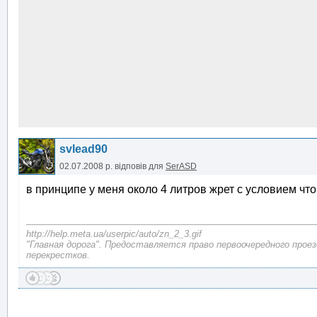
svlead90
02.07.2008 р.
відповів для
SerASD
в принципе у меня около 4 литров жрет с условием что
http://help.meta.ua/userpic/auto/zn_2_3.gif
"Главная дорога". Предоставляется право первоочередного прое
перекрестков.