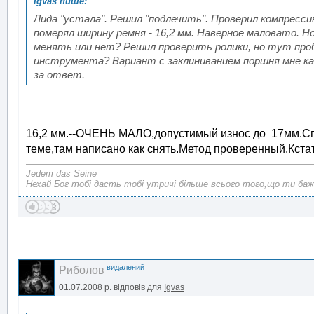
Лида "устала". Решил "подлечить". Проверил компресс
померял ширину ремня - 16,2 мм. Наверное маловато. Н
менять или нет? Решил проверить ролики, но тут проб
инструмента? Вариант с заклиниванием поршня мне ка
за ответ.
16,2 мм.--ОЧЕНЬ МАЛО,допустимый износ до 17мм.Спе
теме,там написано как снять.Метод проверенный.Кста
Jedem das Seine
Нехай Бог тобі дасть тобі утричі більше всього того,що ти баж
видалений
Риболов
01.07.2008 р.
відповів для
Igvas