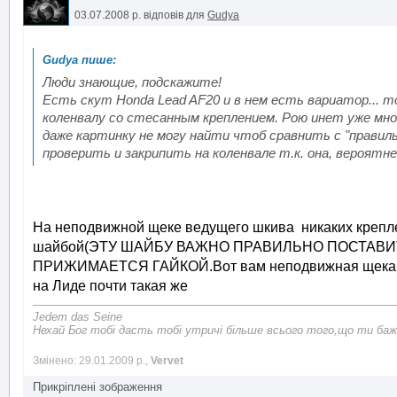
03.07.2008 р.
відповів для
Gudya
Люди знающие, подскажите!
Есть скут Honda Lead AF20 и в нем есть вариатор... т
коленвалу со стесанным креплением. Рою инет уже мног
даже картинку не могу найти чтоб сравнить с "правил
проверить и закрипить на коленвале т.к. она, вероятне
На неподвижной щеке ведущего шкива никаких крепле
шайбой(ЭТУ ШАЙБУ ВАЖНО ПРАВИЛЬНО ПОСТАВИТЬ)
ПРИЖИМАЕТСЯ ГАЙКОЙ.Вот вам неподвижная щека,пр
на Лиде почти такая же
Jedem das Seine
Нехай Бог тобі дасть тобі утричі більше всього того,що ти баж
Змінено: 29.01.2009 р.,
Vervet
Прикріплені зображення