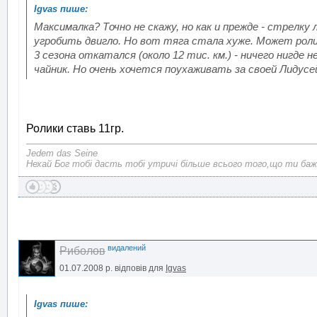
Максималка? Точно не скажу, но как и прежде - стрелку
угробить двигло. Но вот тяга стала хуже. Может ролики
3 сезона откатался (около 12 тис. км.) - ничего нигде 
чайник. Но очень хочется поухаживать за своей Лидусе
Ролики ставь 11гр.
Jedem das Seine
Нехай Бог тобі дасть тобі утричі більше всього того,що ти баж
видалений
Риболов
01.07.2008 р.
відповів для
Igvas