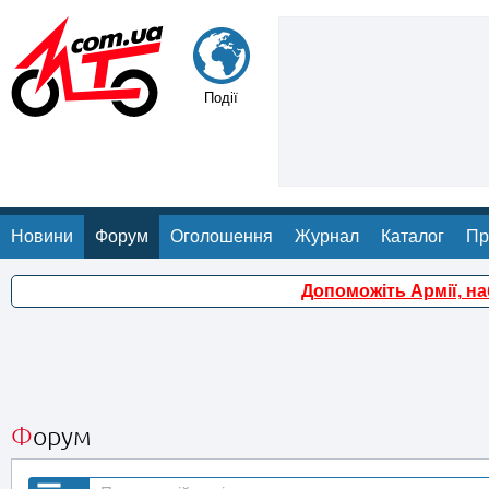
Події
Новини
Форум
Оголошення
Журнал
Каталог
Пр
Допоможіть Армії, н
Форум