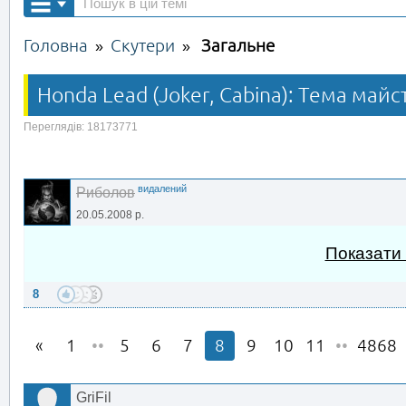
Головна
Скутери
Загальне
»
»
Honda Lead (Joker, Cabina): Тема майс
Переглядів: 18173771
видалений
Риболов
20.05.2008 р.
Показати
8
1
••
5
6
7
8
9
10
11
••
4868
GriFil