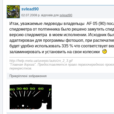
svlead90
02.07.2008 р.
відповів для
svlead90
Итак, уважаемые лидоводы владельцы AF 05 (90) посл
спидометра от полтинника было решено замутить спид
версию спидометра в моем исполнении. Исходник был
адаптирован для программы фотошоп, при распечатке
будет удобно использовать 335 % что соответствует ве
заламинировать и установить на свои колесики
http://help.meta.ua/userpic/auto/zn_2_3.gif
"Главная дорога". Предоставляется право первоочередного прое
перекрестков.
Прикріплені зображення