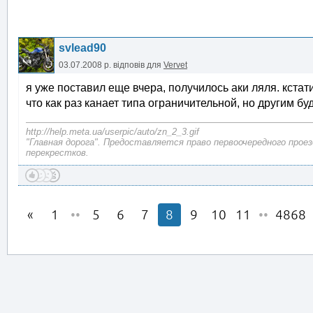
svlead90
03.07.2008 р.
відповів для
Vervet
я уже поставил еще вчера, получилось аки ляля. кстат
что как раз канает типа ограничительной, но другим бу
http://help.meta.ua/userpic/auto/zn_2_3.gif
"Главная дорога". Предоставляется право первоочередного прое
перекрестков.
1
••
5
6
7
8
9
10
11
••
4868