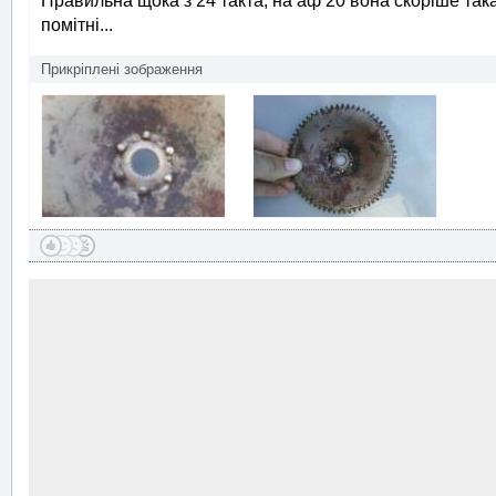
Правильна щока з 24 такта, на аф 20 вона скоріше така 
помітні...
Прикріплені зображення