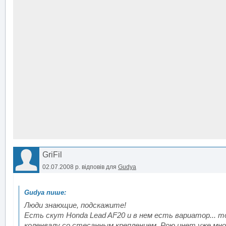
GriFil
02.07.2008 р.
відповів для
Gudya
Люди знающие, подскажите!
Есть скут Honda Lead AF20 и в нем есть вариатор... т
коленвалу со стесанным креплением. Рою инет уже мног