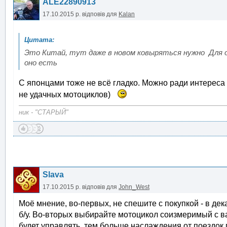
ALE22890913
17.10.2015 р.
відповів для
Kalan
Это Китай, тут даже в новом ковыряться нужно Для 
оно есть
С японцами тоже не всё гладко. Можно ради интереса 
не удачных мотоциклов)
ник - "СТАРЫЙ"
Slava
17.10.2015 р.
відповів для
John_West
Моё мнение, во-первых, не спешите с покупкой - в дек
б/у. Во-вторых выбирайте мотоцикол соизмеримый с в
будет управлять, тем больше наслаждения от поездок 