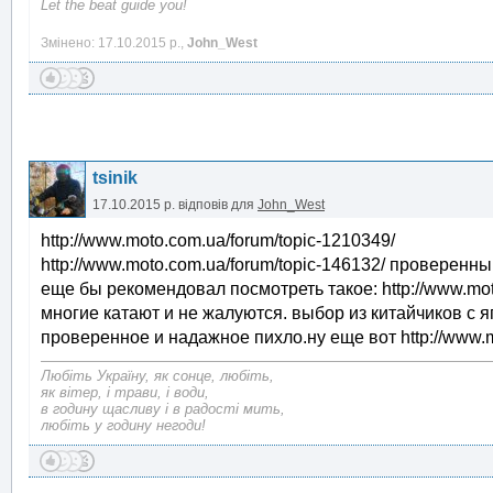
Let the beat guide you!
Змінено: 17.10.2015 р.,
John_West
tsinik
17.10.2015 р.
відповів для
John_West
http://www.moto.com.ua/forum/topic-1210349/
http://www.moto.com.ua/forum/topic-146132/ проверен
еще бы рекомендовал посмотреть такое: http://www.mot
многие катают и не жалуются. выбор из китайчиков с 
проверенное и надажное пихло.ну еще вот http://www.m
Любіть Україну, як сонце, любіть,
як вітер, і трави, і води,
в годину щасливу і в радості мить,
любіть у годину негоди!