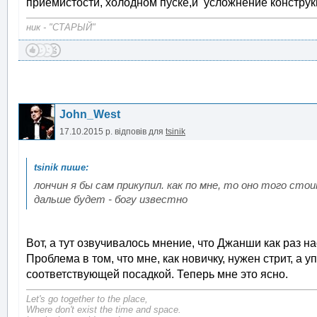
приёмистости, холодном пуске,и усложнение конструк
ник - "СТАРЫЙ"
John_West
17.10.2015 р.
відповів для
tsinik
лончин я бы сам прикупил. как по мне, то оно того стои
дальше будет - богу известно
Вот, а тут озвучивалось мнение, что Джанши как раз н
Проблема в том, что мне, как новичку, нужен стрит, а у
соответствующей посадкой. Теперь мне это ясно.
Let's go together to the place,
Where don't exist the time and space.