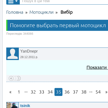
Головна
Мотоцикли
Вибір
»
»
Помогите выбрать первый мотоцикл
Переглядів: 344066
YanDnepr
28.12.2011 р.
Показати
1
••
32
33
34
35
36
37
38
••
54
tsinik