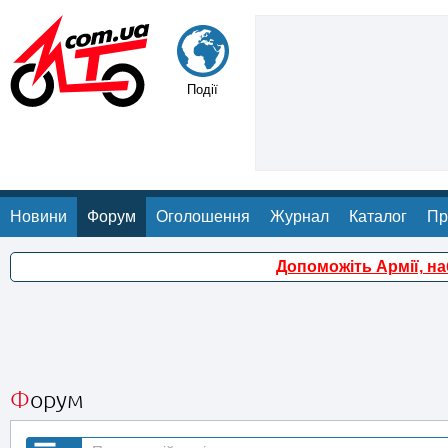
Події
Новини
Форум
Оголошення
Журнал
Каталог
Пр
Допоможіть Армії, н
Форум