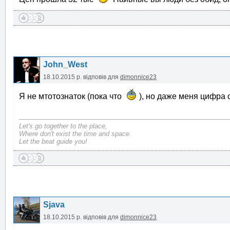
John_West
18.10.2015 р.
відповів для
dimonnice23
Я не мтотознаток (пока что
), но даже меня цифра 
Let's go together to the place,
Where don't exist the time and space.
Let the beat guide you!
Sjava
18.10.2015 р.
відповів для
dimonnice23