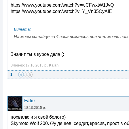
https://www.youtube.com/watch?v=wCFwxtW1JvQ
https://www.youtube.com/watch?v=Y_Vn35OyAIE
На моем китайце за 4 года ломалось все что могло пол
Значит ты в курсе дела (:
Змінено: 17.10.2015 р.,
Kalan
1
Faler
18.10.2015 р.
похвалю и я своё болото)
Skymoto Wolf 200. б/у дешев, сердит, красив, прост в 