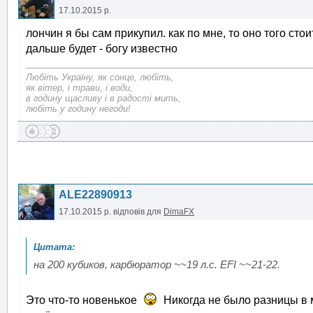
17.10.2015 р.
лончин я бы сам прикупил. как по мне, то оно того стои
дальше будет - богу известно
Любіть Україну, як сонце, любіть,
як вітер, і трави, і води,
в годину щасливу і в радості мить,
любіть у годину негоди!
ALE22890913
17.10.2015 р.
відповів для
DimaFX
на 200 кубиков, карбюратор ~~19 л.с. EFI ~~21-22.
Это что-то новенькое
Никогда не было разницы в 