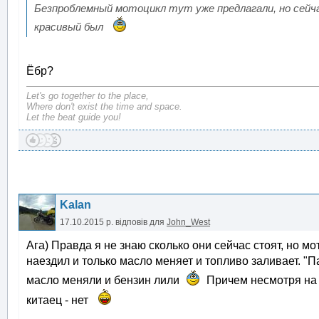
Безпроблемный мотоцикл тут уже предлагали, но сейчас
красивый был
Ёбр?
Let's go together to the place,
Where don't exist the time and space.
Let the beat guide you!
Kalan
17.10.2015 р.
відповів для
John_West
Ага) Правда я не знаю сколько они сейчас стоят, но м
наездил и только масло меняет и топливо заливает. "
масло меняли и бензин лили
Причем несмотря на с
китаец - нет