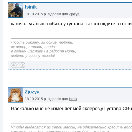
tsinik
18.10.2015 р.
відповів для
Zjozya
кажись, м алыш сибиха у густава. так что ждите в гости
Любіть Україну, як сонце, любіть,
як вітер, і трави, і води,
в годину щасливу і в радості мить,
любіть у годину негоди!
Zjozya
18.10.2015 р.
відповів для
tsinik
Насколько мне не изменяет мой склероз,у Густава СВ
Чтобы выделятся из серой массы, не обязательно красить воло
кольцо в носу. Достаточно просто не быть мудаком.