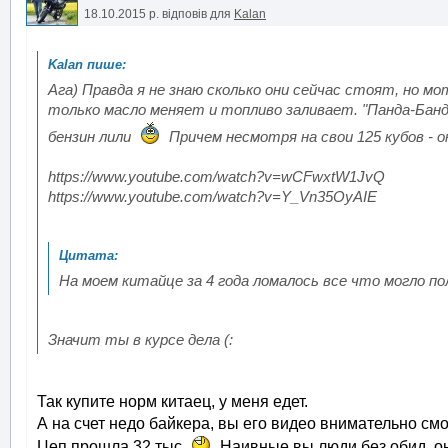
18.10.2015 р.
відповів для
Kalan
Ага) Правда я не знаю сколько они сейчас стоят, но мо
только масло меняет и топливо заливает. "Панда-Банд
бензин лили
Причем несмотря на свои 125 кубов - о
https://www.youtube.com/watch?v=wCFwxtW1JvQ
https://www.youtube.com/watch?v=Y_Vn35OyAIE
На моем китайце за 4 года ломалось все что могло по
Значит ты в курсе дела (:
Так купите норм китаец, у меня едет.
А на счет недо байкера, вы его видео внимательно см
Цеп прошла 32 тыс
Наивные вы люди без обид, он