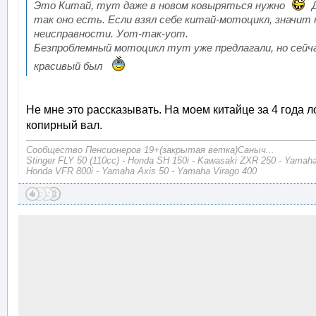
Это Китай, тут даже в новом ковыряться нужно
Д
так оно есть. Если взял себе китай-мотоцикл, значи
неисправности. Уот-так-уот.
Безпроблемный мотоцикл тут уже предлагали, но сейчас
красивый был
Не мне это рассказывать. На моем китайце за 4 года 
копирный вал.
Сообщество Пенсионеров 19+(закрытая ветка)Саныч...
Stinger FLY 50 (110cc) - Honda SH 150i - Kawasaki ZXR 250 - Yamaha
Honda VFR 800i - Yamaha Axis 50 - Yamaha Virago 400