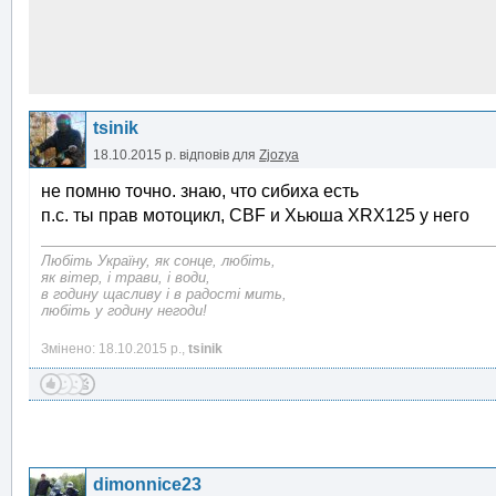
tsinik
18.10.2015 р.
відповів для
Zjozya
не помню точно. знаю, что сибиха есть
п.с. ты прав мотоцикл, CBF и Хьюша XRX125 у него
Любіть Україну, як сонце, любіть,
як вітер, і трави, і води,
в годину щасливу і в радості мить,
любіть у годину негоди!
Змінено: 18.10.2015 р.,
tsinik
dimonnice23