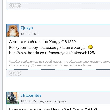
Zjozya
18.10.2015 р.
А что все забыли про Хонду СВ125?
Конкурент Ебру,посвежее дизайн и Хонда
http://www.honda.co.ru/motorcycles/naked/cb125/
Чтобы выделятся из серой массы, не обязательно красить воло
кольцо в носу. Достаточно просто не быть мудаком.
chabanitos
18.10.2015 р.
відповів для
Zjozya
Если уже так то лучше Honda XR125 или XR150