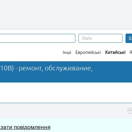
Ш
Інші
Европейські
Китайські
Я
-10B) - ремонт, обслуживание,
зати повідомлення