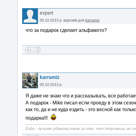
expert
05.10.2013 р.
відповів для
karramiz
что за подарок сделает альфамото?
karramiz
05.10.2013 р.
Я даже не знаю что и рассказывать, все работае
А подарок - Mike писал если проеду в этом сезо
как то, да и не куда ездить - это весной как толь
подарка!!!
Езда - лучшее удовольствие из тех, что получаешь не сн