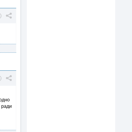
одно
ю ради