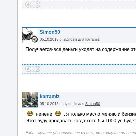
Simon50
05.10.2013 р.
відповів для
karramiz
Получается-все деньги уходят на содержание э
karramiz
05.10.2013 р.
відповів для
Simon50
ненене
, я только масло меняю и бензи
Этот буду продавать когда хотя бы 1000 уе буде
Езда - лучшее удовольствие из тех, что получаешь не сн