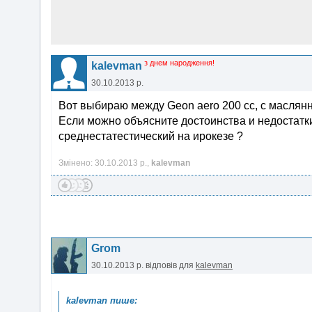
з днем народження!
kalevman
30.10.2013 р.
Вот выбираю между Geon aero 200 cc, c масля
Если можно объясните достоинства и недостатк
среднестатестический на ирокезе ?
Змінено: 30.10.2013 р.,
kalevman
Grom
30.10.2013 р.
відповів для
kalevman