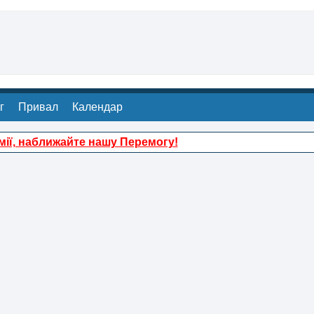
г
Привал
Календар
ії, наближайте нашу Перемогу!