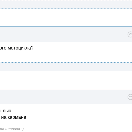
того мотоцикла?
н лью.
т на кармане
яв штанов :)