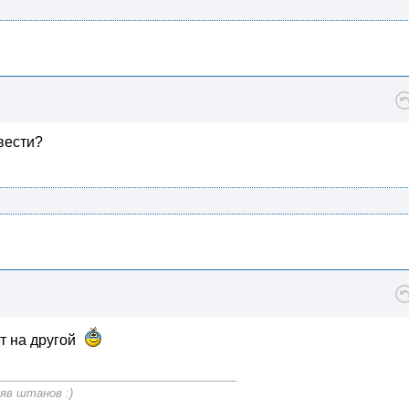
вести?
ет на другой
яв штанов :)