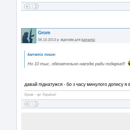
Grom
06.10.2013 р.
відповів для
karramiz
Но 10 тыс. обязательно наездю ради подарка!!!
давай піднатужся - бо з часу минулого допису я
Крим - це Україна!