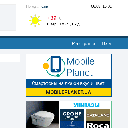
Погода:
Київ
06.08, 16:01
+39
°С
Вітер: 0 м./с., Схід
Реєстрація
Вхід