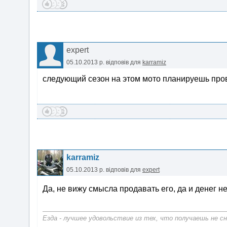
expert
05.10.2013 р.
відповів для
karramiz
следующий сезон на этом мото планируешь про
karramiz
05.10.2013 р.
відповів для
expert
Да, не вижу смысла продавать его, да и денег н
Езда - лучшее удовольствие из тех, что получаешь не сн