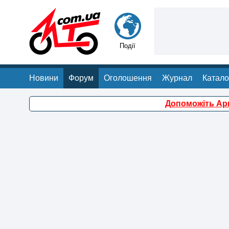
Події
Новини
Форум
Оголошення
Журнал
Катало
Допоможіть Арм