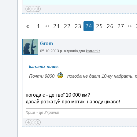
1
••
21
22
23
24
25
26
27
••
Grom
05.10.2013 р.
відповів для
karramiz
Почти 9800
погода не дает 10-ку набрать,
погода є - де твої 10 000 км?
давай розказуй про мотик, народу цікаво!
Крим - це Україна!