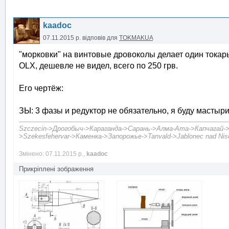
kaadoc
07.11.2015 р.
відповів для
TOKMAKUA
"морковки" на винтовые дровоколы делает один токарь 
OLX, дешевле не видел, всего по 250 грв.
Его чертёж:
ЗЫ: 3 фазы и редуктор не обязательно, я буду мастырит
Szczecin->Дрогобыч->Караганда->Сарань->Алма-Ата->Капчагай->А
>Szekesfehervar->Каменка->Запорожье->Tanvald->Jablonec nad Niso
Змінено: 07.11.2015 р.,
kaadoc
Прикріплені зображення