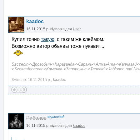
kaadoc
16.11.2015 р.
відповів для
User
Купил точно
такую
, с таким же клеймом.
Возможно автор объявы тоже лукавит...
Szczecin->Дрогобыч->Караганда->Сарань->Алма-Ата->Капчагай->А
>Szekesfehervar->Каменка->Запорожье->Tanvald->Jablonec nad Niso
Змінено: 16.11.2015 р.,
kaadoc
видалений
Риболов
16.11.2015 р.
відповів для
kaadoc