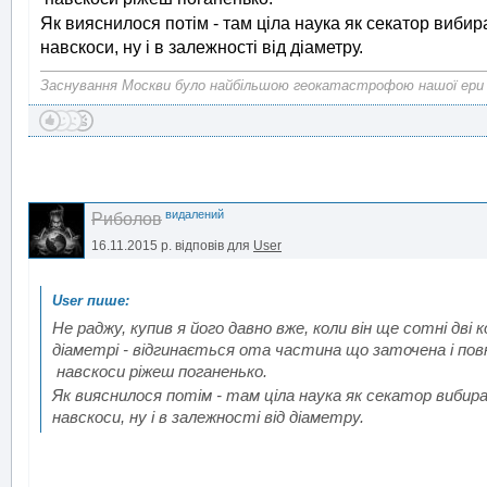
Як вияснилося потім - там ціла наука як секатор виби
навскоси, ну і в залежності від діаметру.
Заснування Москви було найбільшою геокатастрофою нашої ери
видалений
Риболов
16.11.2015 р.
відповів для
User
Не раджу, купив я його давно вже, коли він ще сотні дві 
діаметрі - відгинається ота частина що заточена і пов
навскоси ріжеш поганенько.
Як вияснилося потім - там ціла наука як секатор виби
навскоси, ну і в залежності від діаметру.