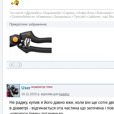
Szczecin->Дрогобыч->Караганда->Сарань->Алма-Ата->Капчагай->А
>Szekesfehervar->Каменка->Запорожье->Tanvald->Jablonec nad Niso
Прикріплені зображення
модератор теми
User
16.11.2015 р.
відповів для
kaadoc
Не раджу, купив я його давно вже, коли він ще сотні дв
в діаметрі - відгинається ота частина що заточена і пов
навскоси ріжеш поганенько.