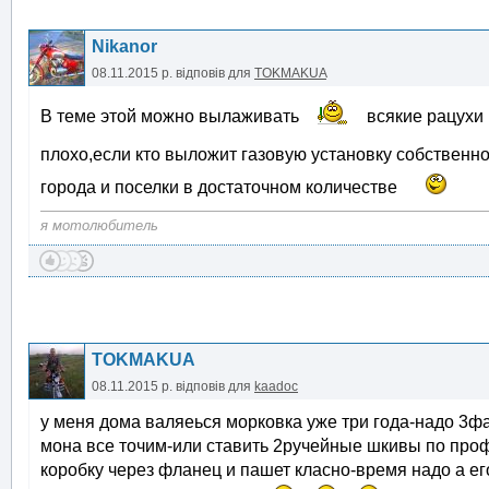
Nikanor
08.11.2015 р.
відповів для
TOKMAKUA
В теме этой можно вылаживать
всякие рацухи п
плохо,если кто выложит газовую установку собствен
города и поселки в достаточном количестве
я мотолюбитель
TOKMAKUA
08.11.2015 р.
відповів для
kaadoc
у меня дома валяеься морковка уже три года-надо 3фа
мона все точим-или ставить 2ручейные шкивы по проф
коробку через фланец и пашет класно-время надо а его