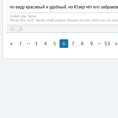
по виду красивый и удобный, но Юзер чёт его забрако
Jedem das Seine
Нехай Бог тобі дасть тобі утричі більше всього того,що ти баж
1
••
3
4
5
6
7
8
9
••
53