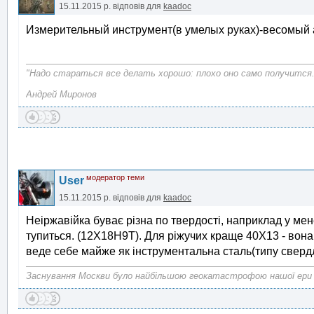
15.11.2015 р.
відповів для
kaadoc
Измерительный инструмент(в умелых руках)-весомый 
"Надо стараться все делать хорошо: плохо оно само получится.
Андрей Миронов
модератор теми
User
15.11.2015 р.
відповів для
kaadoc
Неіржавійка буває різна по твердості, наприклад у мене
тупиться. (12Х18Н9Т). Для ріжучих краще 40Х13 - вона 
веде себе майже як інструментальна сталь(типу сверд
Заснування Москви було найбільшою геокатастрофою нашої ери