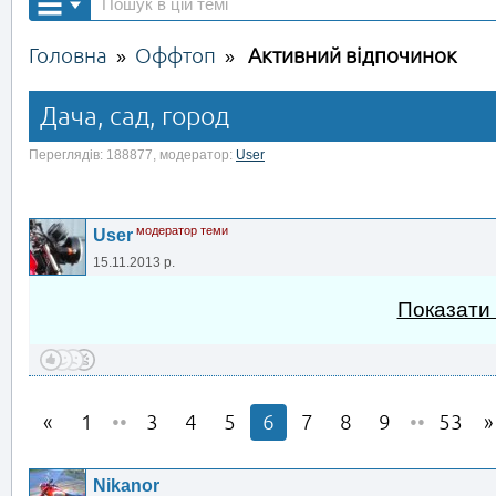
Головна
Оффтоп
Активний відпочинок
»
»
Дача, сад, город
Переглядів: 188877, модератор:
User
модератор теми
User
15.11.2013 р.
Показати
1
••
3
4
5
6
7
8
9
••
53
Nikanor