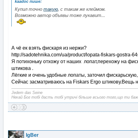
Купил точно
такую
, с таким же клеймом.
Возможно автор объявы тоже лукавит...
А чё ек взять фискаря из нержи?
http://sadotehnika.com/ua/product/lopata-fiskars-gostra-64
Я потихоньку отхожу от наших лопат,перехожу на фиска
штикова .
Лёгкие и очень удобные лопаты, заточил фискарьскую, 
Сейчас засматриваюсь на Fiskars Ergo штикову.Вещь н
Jedem das Seine
Нехай Бог тобі дасть тобі утричі більше всього того,що ти баж
IgBer