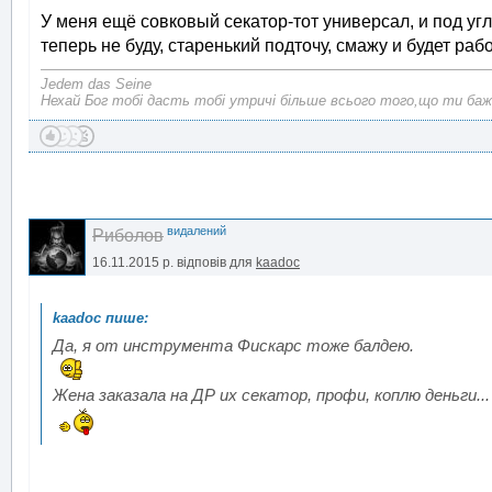
У меня ещё совковый секатор-тот универсал, и под угл
теперь не буду, старенький подточу, смажу и будет рабо
Jedem das Seine
Нехай Бог тобі дасть тобі утричі більше всього того,що ти баж
видалений
Риболов
16.11.2015 р.
відповів для
kaadoc
Да, я от инструмента Фискарс тоже балдею.
Жена заказала на ДР их секатор, профи, коплю деньги...