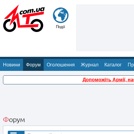
Події
Новини
Форум
Оголошення
Журнал
Каталог
Пр
Допоможіть Армії, н
Форум