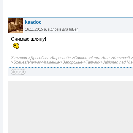
kaadoc
16.11.2015 р.
відповів для
IgBer
Снимаю шляпу!
Szczecin->Дрогобыч->Караганда->Сарань->Алма-Ата->Капчагай->А
>Szekesfehervar->Каменка->Запорожье->Tanvald->Jablonec nad Niso