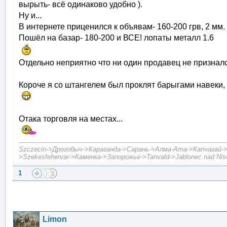
вырыть- всё одинаково удобно ).
Ну и...
В интернете приценился к объявам- 160-200 грв, 2 мм.
Пошёл на базар- 180-200 и ВСЕ! лопаты металл 1.6
Отдельно неприятно что ни один продавец не признался
Короче я со штангелем был проклят барыгами навеки, з
Отака торговля на местах...
Szczecin->Дрогобыч->Караганда->Сарань->Алма-Ата->Капчагай->А
>Szekesfehervar->Каменка->Запорожье->Tanvald->Jablonec nad Niso
1
Limon