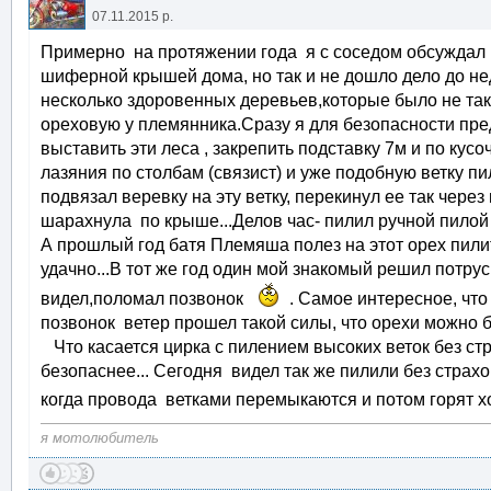
07.11.2015 р.
Примерно на протяжении года я с соседом обсуждал к
шиферной крышей дома, но так и не дошло дело до нед
несколько здоровенных деревьев,которые было не так 
ореховую у племянника.Сразу я для безопасности пре
выставить эти леса , закрепить подставку 7м и по ку
лазяния по столбам (связист) и уже подобную ветку пи
подвязал веревку на эту ветку, перекинул ее так через
шарахнула по крыше...Делов час- пилил ручной пилой
А прошлый год батя Племяша полез на этот орех пилит
удачно...В тот же год один мой знакомый решил потрус
видел,поломал позвонок
. Самое интересное, что
позвонок ветер прошел такой силы, что орехи можно бы
Что касается цирка с пилением высоких веток без стр
безопаснее... Сегодня видел так же пилили без страх
когда провода ветками перемыкаются и потом горят х
я мотолюбитель