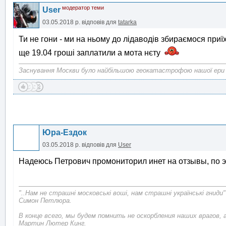
модератор теми
User
03.05.2018 р.
відповів для
tatarka
Ти не гони - ми на ньому до лідаводів збираємося приї
ще 19.04 гроші заплатили а мота нєту
Заснування Москви було найбільшою геокатастрофою нашої ери
Юра-Ездок
03.05.2018 р.
відповів для
User
Надеюсь Петрович промониторил инет на отзывы, по э
"..Нам не страшні московські воші, нам страшні українські гниди"
Симон Петлюра.
В конце всего, мы будем помнить не оскорбления наших врагов, 
Мартин Лютер Кинг.