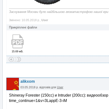
Заснування Москви було найбільшою геокатастрофою нашої ери
Змінено: 10.05.2018 р.,
User
Прикріплені файли
15.69 мБ.
alikxom
03.05.2018 р.
відповів для
User
Shineray Forester (150cc) и Intruder (200cc): видеообзо
time_continue=1&v=3LappE-3-iM