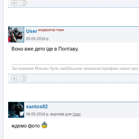
модератор теми
User
05.05.2018 р.
Воно вже дето їде в Полтаву.
Заснування Москви було найбільшою геокатастрофою нашої ери
santos82
06.05.2018 р.
відповів для
User
ждемо фото