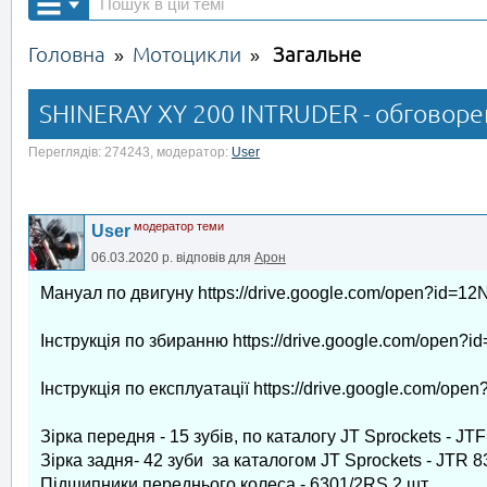
Головна
Мотоцикли
Загальне
»
»
SHINERAY XY 200 INTRUDER - обговорен
Переглядів: 274243, модератор:
User
модератор теми
User
06.03.2020 р.
відповів для
Арон
Мануал по двигуну https://drive.google.com/open?
Інструкція по збиранню https://drive.google.com/ope
Інструкція по експлуатації https://drive.google.co
Зірка передня - 15 зубів, по каталогу JT Sprockets - JT
Зірка задня- 42 зуби за каталогом JT Sprockets - JTR 8
Підшипники переднього колеса - 6301/2RS 2 шт