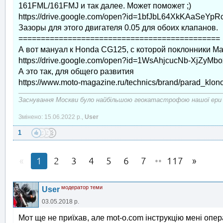
161FML/161FMJ и так далее. Может поможет ;)
https://drive.google.com/open?id=1bfJbL64XkKAaSeYp
Зазоры для этого двигателя 0.05 для обоих клапанов.
=============================================
А вот мануал к Honda CG125, с которой поклонники 
https://drive.google.com/open?id=1WsAhjcucNb-XjZyM
А это так, для общего развития
https://www.moto-magazine.ru/technics/brand/parad_klon
Заснування Москви було найбільшою геокатастрофою нашої ери
Змінено: 15.06.2022 р.,
User
1
1
2
3
4
5
6
7
••
117
модератор теми
User
03.05.2018 р.
Мот ще не приїхав, але mot-o.com інструкцію мені опе