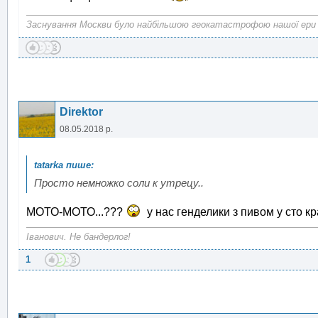
Заснування Москви було найбільшою геокатастрофою нашої ери
Direktor
08.05.2018 р.
Просто немножко соли к утрецу..
МОТО-МОТО...???
у нас генделики з пивом у сто кр
Іванович. Не бандерлог!
1