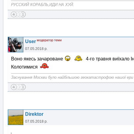
РУССКИЙ КОРАБЛЬ,ИДИ НА ХУЙ.
модератор теми
User
07.05.2018 р.
Воно якесь зачароване
4-го травня виїхало І
Колотимися
Заснування Москви було найбільшою геокатастрофою нашої ери
Direktor
07.05.2018 р.