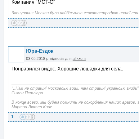
Компания "MOT-O"
Заснування Москви було найбільшою геокатастрофою нашої ери
Юра-Ездок
03.05.2018 р.
відповів для
alikxom
Понравился видос. Хорошие лошадки для села.
"..Нам не страшні московські воші, нам страшні українські гниди"
Симон Петлюра.
В конце всего, мы будем помнить не оскорбления наших врагов, 
Мартин Лютер Кинг.
1