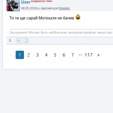
модератор теми
User
08.05.2018 р.
відповів для
Direktor
То ти ще сарай Мотохати не бачив
Заснування Москви було найбільшою геокатастрофою нашої ери
1
1
2
3
4
5
6
7
••
117