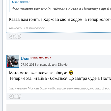
4-го травня виїхало Інтаймом з Києва в Полатву і ще й 
Казав вам гоніть з Харкова своїм ходом, а тепер колотне
Іванович. Не бандерлог!
модератор теми
User
07.05.2018 р.
відповів для
Direktor
Мото мото вже плаче за відгуки
Тепер черга Інтайма - божаться що завтра буде в Полта
Заснування Москви було найбільшою геокатастрофою нашої ери