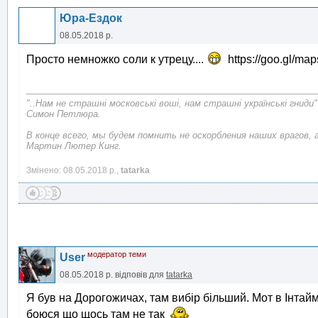
Юра-Ездок
08.05.2018 р.
Просто немножко соли к утрецу....
https://goo.gl/m
"..Нам не страшні московські воші, нам страшні українські гниди"
Симон Петлюра.
В конце всего, мы будем помнить не оскорбления наших врагов, 
Мартин Лютер Кинг.
Змінено: 08.05.2018 р.,
tatarka
модератор теми
User
08.05.2018 р.
відповів для
tatarka
Я був на Дорогожичах, там вибір більший. Мот в Інтаймі
боюся що щось там не так