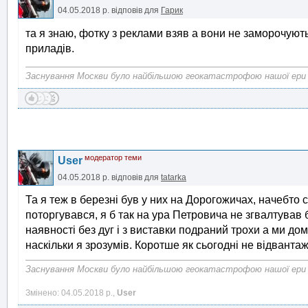
04.05.2018 р.
відповів для
Гарик
та я знаю, фотку з реклами взяв а вони не заморочуют
приладів.
Заснування Москви було найбільшою геокатастрофою нашої ери
модератор теми
User
04.05.2018 р.
відповів для
tatarka
Та я теж в березні був у них на Дорогожичах, начебто 
поторгувався, я б так на ура Петровича не згвалтував 
наявності без дуг і з виставки подраний трохи а ми домо
наскільки я зрозумів. Коротше як сьогодні не відванта
Заснування Москви було найбільшою геокатастрофою нашої ери
Змінено: 04.05.2018 р.,
User