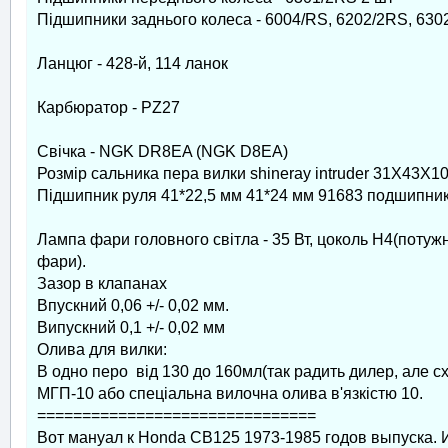
Підшипники заднього колеса - 6004/RS, 6202/2RS, 6302
Ланцюг - 428-й, 114 ланок
Карбюратор - PZ27
Свічка - NGK DR8EA (NGK D8EA)
Розмір сальника пера вилки shineray intruder 31X43X10
Підшипник руля 41*22,5 мм 41*24 мм 91683 подшипник
Лампа фари головного світла - 35 Вт, цоколь Н4(поту
фари).
Зазор в клапанах
Впускний 0,06 +/- 0,02 мм.
Випускний 0,1 +/- 0,02 мм
Олива для вилки:
В одно перо від 130 до 160мл(так радить дилер, але с
МГП-10 або спеціальна вилочна олива в'язкістю 10.
===============================
Вот мануал к Honda CB125 1973-1985 годов выпуска. 