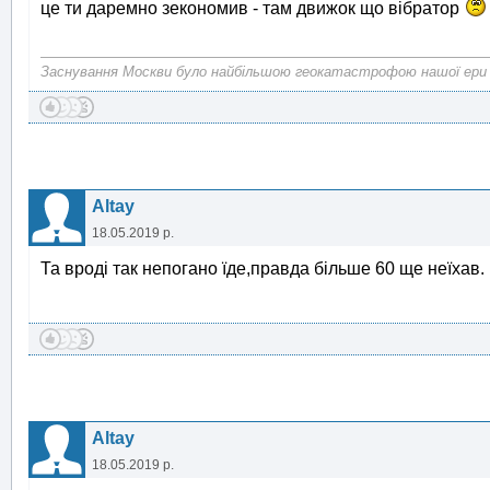
це ти даремно зекономив - там движок що вібратор
Заснування Москви було найбільшою геокатастрофою нашої ери
Altay
18.05.2019 р.
Та вроді так непогано їде,правда більше 60 ще неїхав.
Altay
18.05.2019 р.