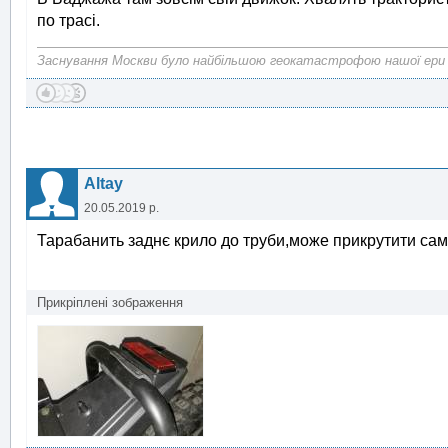
по трасі.
Заснування Москви було найбільшою геокатастрофою нашої ери
Altay
20.05.2019 р.
Тарабанить заднє крило до труби,може прикрутити са
Прикріплені зображення