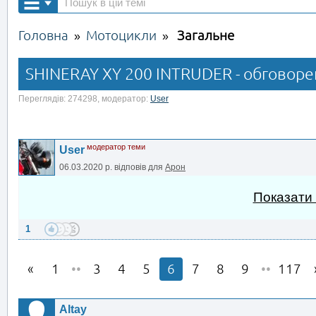
Головна
Мотоцикли
Загальне
»
»
SHINERAY XY 200 INTRUDER - обговорен
Переглядів: 274298, модератор:
User
модератор теми
User
06.03.2020 р.
відповів для
Арон
Показати
1
1
••
3
4
5
6
7
8
9
••
117
Altay