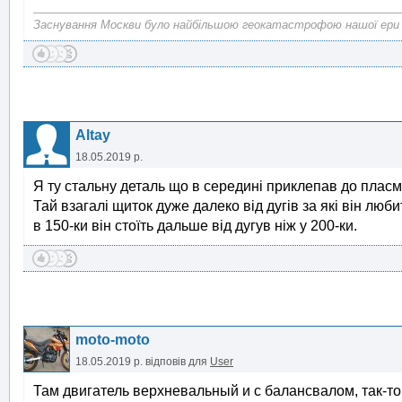
Заснування Москви було найбільшою геокатастрофою нашої ери
Altay
18.05.2019 р.
Я ту стальну деталь що в середині приклепав до пласм
Тай взагалі щиток дуже далеко від дугів за які він люб
в 150-ки він стоїть дальше від дугув ніж у 200-ки.
moto-moto
18.05.2019 р.
відповів для
User
Там двигатель верхневальный и с балансвалом, так-то