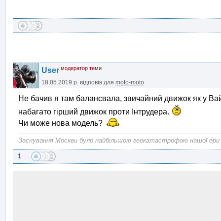
модератор теми
User
18.05.2019 р.
відповів для
moto-moto
Не бачив я там балансвала, звичайний движок як у Вай
набагато гірший движок проти Інтрудера.
Чи може нова модель?
Заснування Москви було найбільшою геокатастрофою нашої ери
1