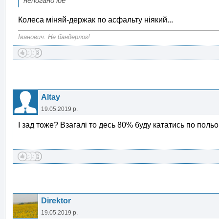
непогано їде
Колеса міняй-держак по асфальту ніякий...
Іванович. Не бандерлог!
Altay
19.05.2019 р.
І зад тоже? Взагалі то десь 80% буду кататись по поль
Direktor
19.05.2019 р.