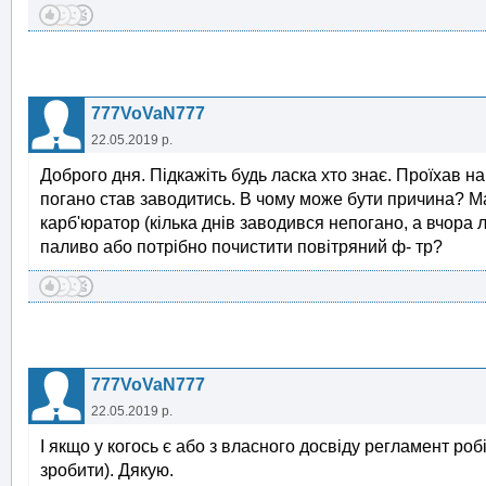
777VoVaN777
22.05.2019 р.
Доброго дня. Підкажіть будь ласка хто знає. Проїхав на
погано став заводитись. В чому може бути причина? Ма
карб'юратор (кілька днів заводився непогано, а вчора л
паливо або потрібно почистити повітряний ф- тр?
777VoVaN777
22.05.2019 р.
І якщо у когось є або з власного досвіду регламент ро
зробити). Дякую.