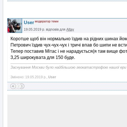
модератор теми
User
19.05.2019 р.
відповів для
Altay
Коротше щоб він нормально їздив на рідних шинах йом
Петрович їздив чух-чух-чух і тричі впав бо шипи не вст
Тепер поставив Мітас і не нарадується(я там вище фот
3,25 широкувата для 150 буде.
Заснування Москви було найбільшою геокатастрофою нашої ери
Змінено: 19.05.2019 р.,
User