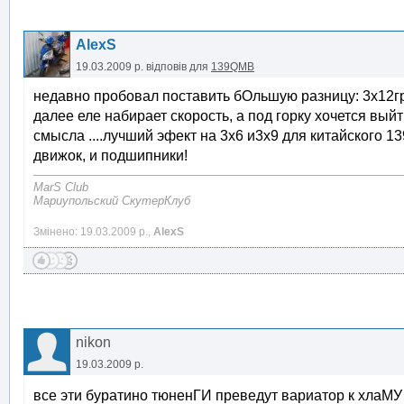
AlexS
19.03.2009 р.
відповів для
139QMB
недавно пробовал поставить бОльшую разницу: 3х12гр
далее еле набирает скорость, а под горку хочется выйт
смысла ....лучший эфект на 3х6 и3х9 для китайского 13
движок, и подшипники!
MarS Club
Мариупольский СкутерКлуб
Змінено: 19.03.2009 р.,
AlexS
nikon
19.03.2009 р.
все эти буратино тюненГИ преведут вариатор к хлаМ