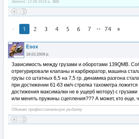
Змінено: 12.08.2018 р.,
GiS
1
2
3
4
5
6
7
••
74
Esox
18.03.2009 р.
Зависимость между грузами и оборотами 139QMB. Собс
отрегурировали клапаны и карбрюратор, машина стал
грузы со штатных 6,5 на 7,5 гр. динамика разгона стал
при достижении 61-63 км/ч стрелка тахометра ложится 
достижения максималки не в ущерб мотору) с грузами в
или менять пружины сцепления??? А может, кто еще, чт
Обожаю профессиональную рыбалку