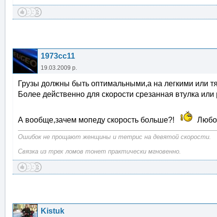
1973cc11
19.03.2009 р.
Грузы должны быть оптимальными,а на легкими или тя
Более действенно для скорости срезанная втулка или
А вообще,зачем мопеду скорость больше?!
Любое
Ошибок не прощают женщины и тетрис на девятой скорости.
Связка из трех ломов тонет практически мгновенно.
Kistuk