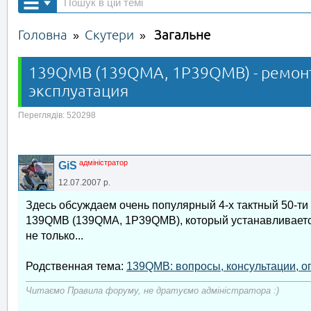
Головна
Скутери
Загальне
»
»
139QMB (139QMA, 1P39QMB) - ремонт,
эксплуатация
Переглядів: 520298
адміністратор
GiS
12.07.2007 р.
Здесь обсуждаем очень популярный 4-х тактный 50-ти к
139QMB (139QMA, 1P39QMB), который устанавливается
не только...
Родственная тема:
139QMB: вопросы, консультации, о
Читаємо Правила форуму, не дратуємо адміністратора :)