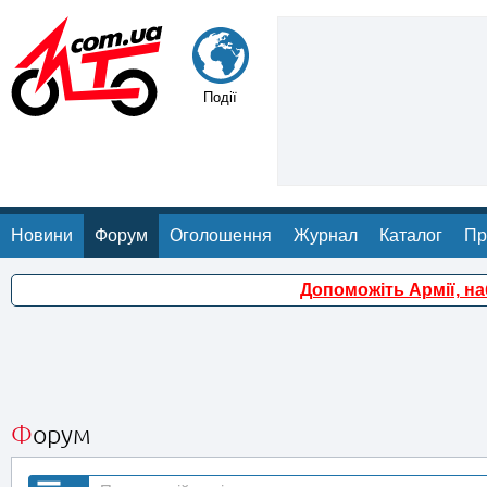
Події
Новини
Форум
Оголошення
Журнал
Каталог
Пр
Допоможіть Армії, н
Форум