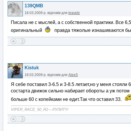
139QMB
18.03.2009 р.
відповів для
kravetz
Писала не с мыслей, а с собственной практики. Все 6,
оригинальный
правда тяжолые изнашиваются быст
Kistuk
18.03.2009 р.
відповів для
AlexS
Я себе поставил 3-6.5 и 3-8.5 летает,но у меня стояли
состарта движок сильно набирает обороты а уж потом н
больше 60 с копейками не едит.Так что оставил 33.
VIPER_RACE_50_R2----РУЛИТ!!!