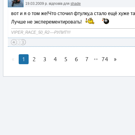
19.03.2009 р.
відповів для
shade
вот и я о том же!Что сточил фтулку,а стало ещё хуже т
Лучше не эксперементировать!
VIPER_RACE_50_R2----РУЛИТ!!!
1
2
3
4
5
6
7
••
74