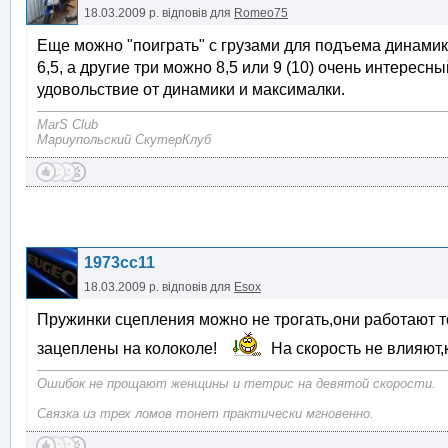
18.03.2009 р.
відповів для
Romeo75
Еще можно "поиграть" с грузами для подъема динамики 
6,5, а другие три можно 8,5 или 9 (10) очень интересны
удовольствие от динамики и максималки.
MarS Club
Мариупольский СкутерКлуб
1973cc11
18.03.2009 р.
відповів для
Esox
Пружинки сцепления можно не трогать,они работают т
зацеплены на колоколе!
На скорость не влияют,ка
Ошибок не прощают женщины и тетрис на девятой скорости.
Связка из трех ломов тонет практически мгновенно.