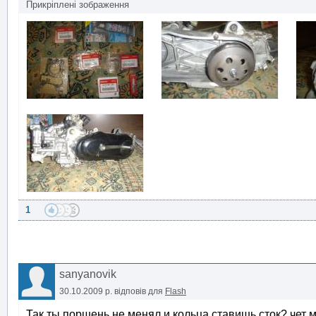
Прикріплені зображення
1
sanyanovik
30.10.2009 р.
відповів для
Flash
Так ты поршень не менял и кольца ставишь сток?,чет мн