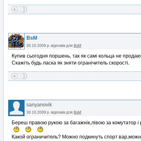
BsM
30.10.2009 р.
відповів для
BsM
Купив сьогодня поршень, так як самі кольца не продают
Скажіть будь ласка як зняти огранічитель скорості.
sanyanovik
30.10.2009 р.
відповів для
BsM
Береш правою рукою за багажнік,лівою за комутатор і різ
Какой ограничитель? Можно подкинуть спорт вар,можно