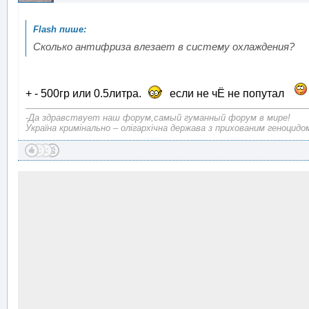
Сколько антифриза влезает в систему охлаждения?
+ - 500гр или 0.5литра.
если не чЁ не попутал
-Да здравствует наш форум,самый гуманный форум в мире!
Україна кримінально – олігархічна держава з прихованим геноцидо