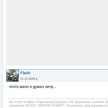
Flash
31.10.2009 р.
чтото мало я думал литр...
Dio smart Конфиг: Комутатор Daytona CDI, Вариатор и ремень D
зажигания DENSO "IRIDIUM POWER". Усиленный, регулируемый 