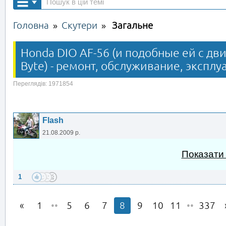
Головна
Скутери
Загальне
»
»
Honda DIO AF-56 (и подобные ей с дви
Byte) - ремонт, обслуживание, эксплу
Переглядів: 1971854
Flash
21.08.2009 р.
Показати
1
1
••
5
6
7
8
9
10
11
••
337