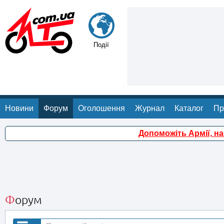
Події
Новини
Форум
Оголошення
Журнал
Каталог
Пр
Допоможіть Армії, н
Форум