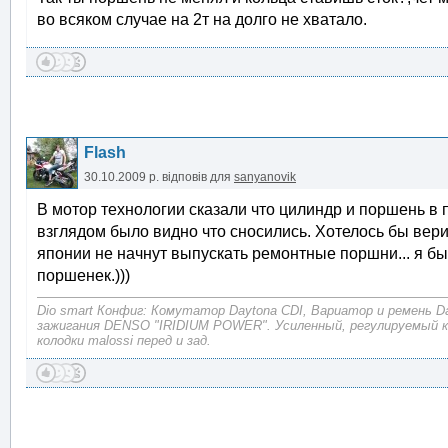
во всяком случае на 2т на долго не хватало.
Flash
30.10.2009 р.
відповів для
sanyanovik
В мотор технологии сказали что цилиндр и поршень в
взглядом было видно что сносились. Хотелось бы верит
японии не начнут выпускать ремонтные поршни... я б
поршенек.)))
Dio smart Конфиг: Комутатор Daytona CDI, Вариатор и ремень D
зажигания DENSO "IRIDIUM POWER". Усиленный, регулируемый 
колодки malossi перед и зад.