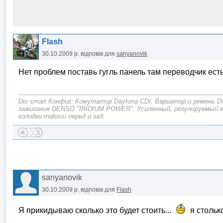
Flash
30.10.2009 р.
відповів для
sanyanovik
Нет проблем поставь гугль панель там переводчик ест
Dio smart Конфиг: Комутатор Daytona CDI, Вариатор и ремень D
зажигания DENSO "IRIDIUM POWER". Усиленный, регулируемый 
колодки malossi перед и зад.
sanyanovik
30.10.2009 р.
відповів для
Flash
Я прикидываю сколько это будет стоить...
я стольк