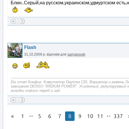
Блин..Серый,на русском,украинском,удмуртском есть,
Flash
31.10.2009 р.
відповів для
sanyanovik
Dio smart Конфиг: Комутатор Daytona CDI, Вариатор и ремень D
зажигания DENSO "IRIDIUM POWER". Усиленный, регулируемый 
колодки malossi перед и зад.
1
••
5
6
7
8
9
10
11
••
337