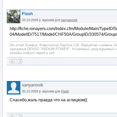
Flash
30.10.2009 р.
відповів для
sanyanovik
http://fiche.ronayers.com/Index.cfm/Module/Main/TypeID
04/ModelID/7517/Model/CHF50A/GroupID/330574/Gro
Dio smart Конфиг: Комутатор Daytona CDI, Вариатор и ремень D
зажигания DENSO "IRIDIUM POWER". Усиленный, регулируемый 
колодки malossi перед и зад.
sanyanovik
30.10.2009 р.
відповів для
Flash
Спасибо,жаль правда что на аглицком((