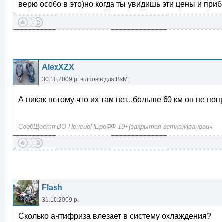
верю особо в это)но когда ты увидишь эти цены и приб
AlexXZX
30.10.2009 р.
відповів для
BsM
А никак потому что их там нет...больше 60 км он не по
СообЩесттВО ПенсиоНЕроФФ 19+(закрытая ветка)Иванович
Flash
31.10.2009 р.
Сколько антифриза влезает в систему охлаждения?