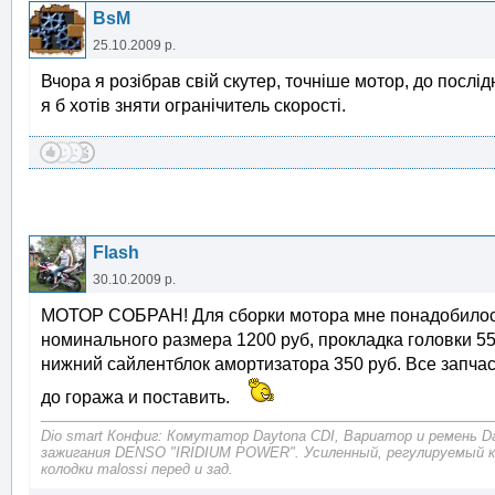
BsM
25.10.2009 р.
Вчора я розібрав свій скутер, точніше мотор, до послід
я б хотів зняти огранічитель скорості.
Flash
30.10.2009 р.
МОТОР СОБРАН! Для сборки мотора мне понадобилось
номинального размера 1200 руб, прокладка головки 550
нижний сайлентблок амортизатора 350 руб. Все запча
до гоража и поставить.
Dio smart Конфиг: Комутатор Daytona CDI, Вариатор и ремень D
зажигания DENSO "IRIDIUM POWER". Усиленный, регулируемый 
колодки malossi перед и зад.