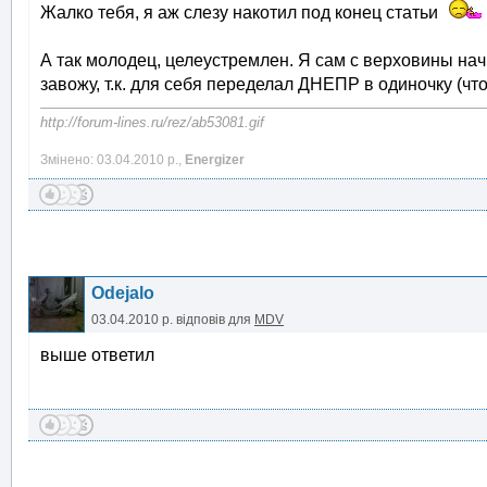
Жалко тебя, я аж слезу накотил под конец статьи
А так молодец, целеустремлен. Я сам с верховины начи
завожу, т.к. для себя переделал ДНЕПР в одиночку (чт
http://forum-lines.ru/rez/ab53081.gif
Змінено: 03.04.2010 р.,
Energizer
Odejalo
03.04.2010 р.
відповів для
MDV
выше ответил