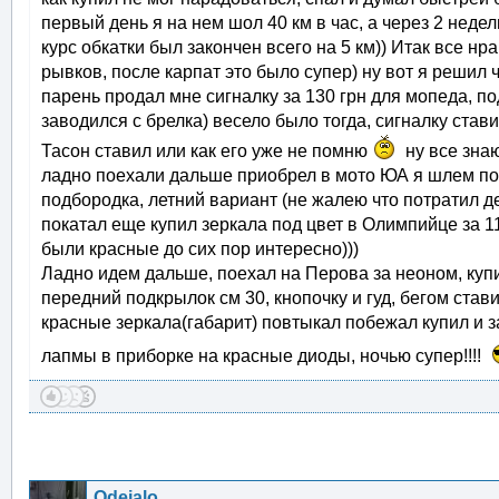
первый день я на нем шол 40 км в час, а через 2 недел
курс обкатки был закончен всего на 5 км)) Итак все н
рывков, после карпат это было супер) ну вот я решил 
парень продал мне сигналку за 130 грн для мопеда, п
заводился с брелка) весело было тогда, сигналку став
Тасон ставил или как его уже не помню
ну все зна
ладно поехали дальше приобрел в мото ЮА я шлем под
подбородка, летний вариант (не жалею что потратил д
покатал еще купил зеркала под цвет в Олимпийце за 1
были красные до сих пор интересно)))
Ладно идем дальше, поехал на Перова за неоном, купил
передний подкрылок см 30, кнопочку и гуд, бегом став
красные зеркала(габарит) повтыкал побежал купил и 
лапмы в приборке на красные диоды, ночью супер!!!!
Odejalo