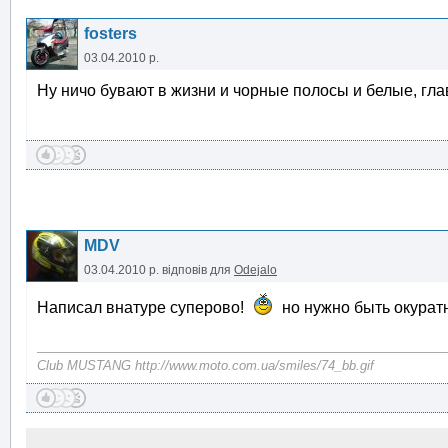
fosters
03.04.2010 р.
Ну ничо бувают в жизни и чорные полосы и белые, гла
MDV
03.04.2010 р.
відповів для
Odejalo
Написал внатуре суперово!
но нужно быть окурат
Club MUSTANG http://www.moto.com.ua/smiles/74_bb.gif