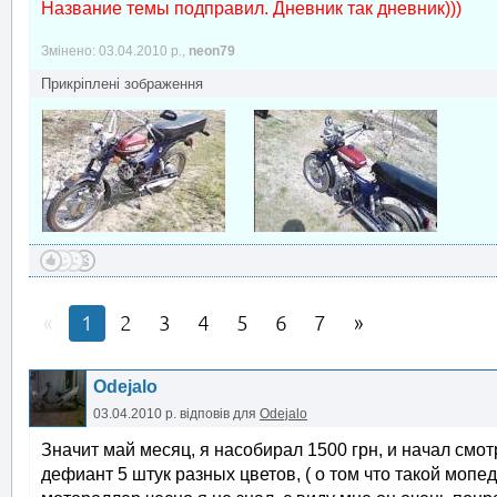
Название темы подправил. Дневник так дневник)))
Змінено: 03.04.2010 р.,
neon79
Прикріплені зображення
1
2
3
4
5
6
7
Odejalo
03.04.2010 р.
відповів для
Odejalo
Значит май месяц, я насобирал 1500 грн, и начал смо
дефиант 5 штук разных цветов, ( о том что такой мопед