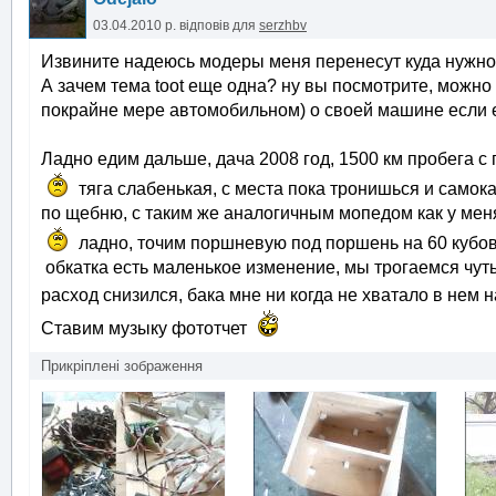
03.04.2010 р.
відповів для
serzhbv
Извините надеюсь модеры меня перенесут куда нужно
А зачем тема toot еще одна? ну вы посмотрите, можно 
покрайне мере автомобильном) о своей машине если е
Ладно едим дальше, дача 2008 год, 1500 км пробега с 
тяга слабенькая, с места пока тронишься и самока
по щебню, с таким же аналогичным мопедом как у ме
ладно, точим поршневую под поршень на 60 кубо
обкатка есть маленькое изменение, мы трогаемся чуть
расход снизился, бака мне ни когда не хватало в нем 
Ставим музыку фототчет
Прикріплені зображення