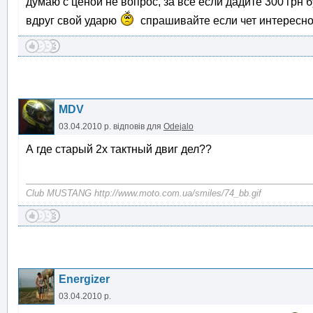
думаю с ценой не вопрос, за все если дадите 300 грн 
вдруг свой ударю
спрашивайте если чет интересн
MDV
03.04.2010 р.
відповів для
Odejalo
А где старый 2х тактный двиг дел??
Club MUSTANG http://www.moto.com.ua/smiles/74_bb.gif
Energizer
03.04.2010 р.