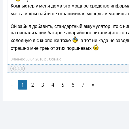
Компьютер у меня дома это мощное средство информа
масса инфы найти не ограничивая мопеды и машины
Ой забыл добавить, стандартный аккумулятор что с ни
на сигнализации батарее аварийного питания(что-то т
холодную я с кнопочки тоже
а тот ни када не завод
страшно мне треь от этих поршневых
Змінено: 03.04.2010 р.,
Odejalo
1
2
3
4
5
6
7