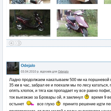
Odejalo
03.04.2010 р.
відповів для
Odejalo
Ладно продолжаем накатываем 500 км на поршневой в 
35 км в час, забрал ее и поехали мы по лесу кататься,
опять хлопок, и тяга как пропадает ну все равно пофиг,
ток выезжаю за Бровары ой, я заклинул
время 9 в
остынет
все глухо
принито решение идти пеш