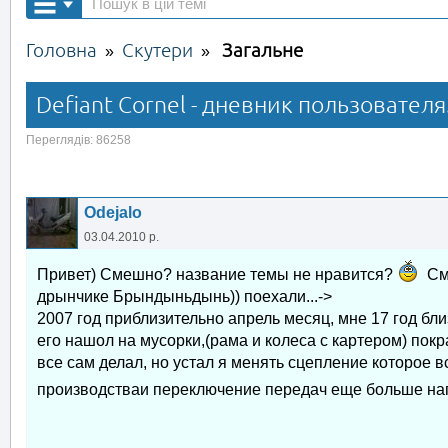
Головна
Скутери
Загальне
»
»
Defiant Cornel - дневник пользователя
Переглядів: 86258
Odejalo
03.04.2010 р.
Привет) Смешно? название темы не нравится?
Сме
дрынчике Брындыньдынь)) поехали...->
2007 год приблизительно апрель месяц, мне 17 год бли
его нашол на мусорки,(рама и колеса с картером) покр
все сам делал, но устал я менять сцепление которое 
производстваи переключение передач еще больше на