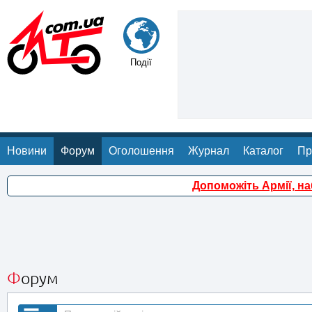
Події
Новини
Форум
Оголошення
Журнал
Каталог
Пр
Допоможіть Армії, н
Форум