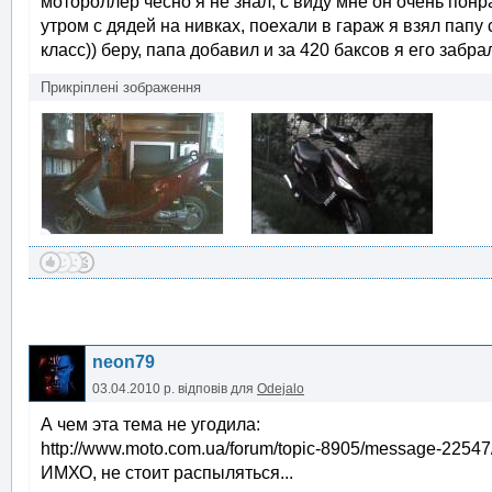
мотороллер чесно я не знал, с виду мне он очень понр
утром с дядей на нивках, поехали в гараж я взял папу 
класс)) беру, папа добавил и за 420 баксов я его заб
Прикріплені зображення
neon79
03.04.2010 р.
відповів для
Odejalo
А чем эта тема не угодила:
http://www.moto.com.ua/forum/topic-8905/message-2254
ИМХО, не стоит распыляться...