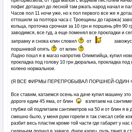
притормозила, от туда малой с водным пистолем нача
пофиг дотащил до лесной там ржать народ начал и пал
Часов пол 11 ночи уже, но к пол первого все же я дот
оттошили за полтора часа с Троещины до гаража( за
кольца, проточка срочная за 10 грн и поршень pfm 90 
заводимся, все гуд, а еще поменял все прокладки и се
заправку и снова клин словил
от
завожусь
поршневой опять
от млин
Ладно пошл я в магаз напротив Олимпийца, купил нов
прокладка под голову 10 грн дюралька, прокладка под 
колено нормальное.
(Я ВСЕ ФИРМЫ ПЕРЕПРОБЫВАЛ ПОРШНЕЙ-ОДИН 
Все ставим, катаемся осень на даче купил машину это
дороге едим 45 яма, от блин
взлетаем на сантимет
глубже ой подлитаем сантиметров на 50 и от блин я в 
смешно было, у меня руки горели я так счесал себе к
разбит весь пластик кроме той части где габарит у нас
сиденьем лопнул в зависе, фаре капец, руль тянет в с