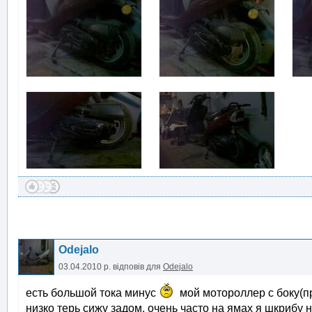
Odejalo
03.04.2010 р.
відповів для
Odejalo
есть большой тока минус
мой мотороллер с боку(п
низко терь сижу задом, очень часто на ямах я шкрибу н