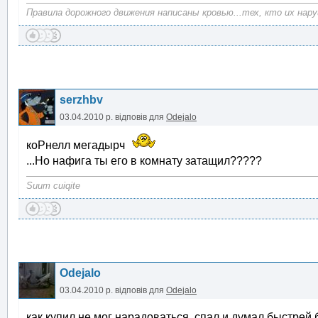
Правила дорожного движения написаны кровью...тех, кто их нару
serzhbv
03.04.2010 р.
відповів для
Odejalo
коРнелл мегадырч
...Но нафига ты его в комнату затащил?????
Suum cuiqite
Odejalo
03.04.2010 р.
відповів для
Odejalo
как купил не мог нарадоваться, спал и думал быстрей 