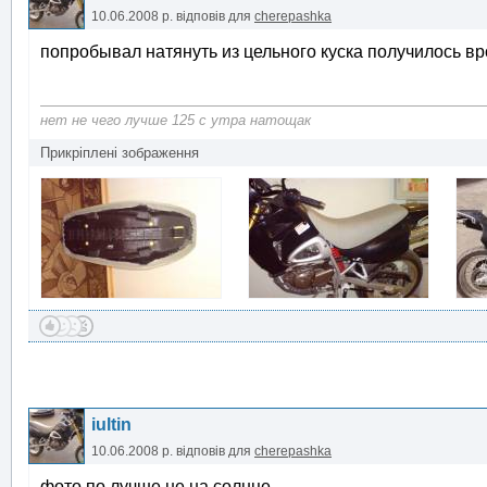
10.06.2008 р.
відповів для
cherepashka
попробывал натянуть из цельного куска получилось в
нет не чего лучше 125 с утра натощак
Прикріплені зображення
iultin
10.06.2008 р.
відповів для
cherepashka
фото по лучше не на солнце