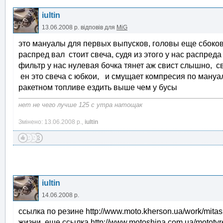
iultin
13.06.2008 р.
відповів для
MiG
это мануалы для первых выпусков, головы еще сбоково
распред вал стоит свеча, судя из этого у нас распреда
фильтр у нас нулевая бочка тянет аж свист слышно, све
ен это свеча с юбкои, и смущает компресия по мануал
ракетном топливе ездить выше чем у бусы
нет не чего лучше 125 с утра натощак
Змінено: 13.06.2008 р.,
iultin
iultin
14.06.2008 р.
ссылка по резине http://www.moto.kherson.ua/work/mita
жизни, еще ссылка http://www.motoshina.com.ua/mototyr