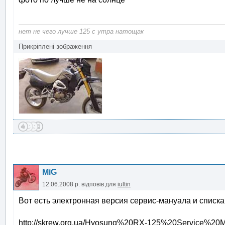
нет не чего лучше 125 с утра натощак
Прикріплені зображення
MiG
12.06.2008 р.
відповів для
iultin
Вот есть электронная версия сервис-мануала и списка 
http://skrew.org.ua/Hyosung%20RX-125%20Service%20M