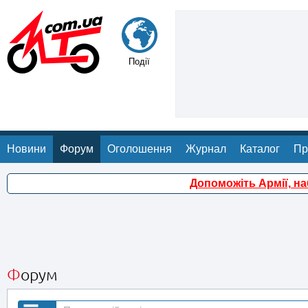
Події
Новини
Форум
Оголошення
Журнал
Каталог
Пр
Допоможіть Армії, н
Форум