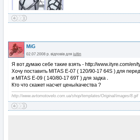
MiG
02.07.2008 р.
відповів для
iultin
Я вот думаю себе такие взять - http://www.ityre.com/en/t
Хочу поставить MITAS E-07 ( 120/90-17 64S ) для перед
и MITAS E-09 ( 140/80-17 69T ) для задка .
Кто что скажет насчет цены/качества ?
http://www.avtomotovelo.com.ua/shop/templates/Original/images/8.gif