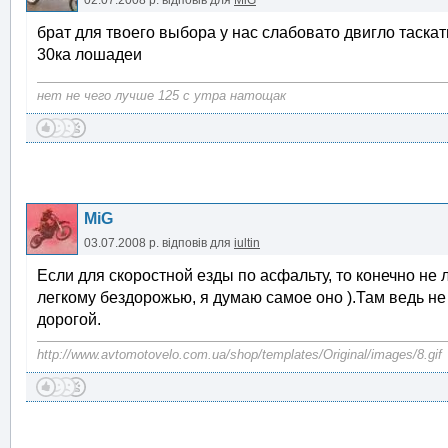
02.07.2008 р.
відповів для
MiG
брат для твоего выбора у нас слабовато двигло таска
30ка лошадеи
нет не чего лучше 125 с утра натощак
MiG
03.07.2008 р.
відповів для
iultin
Если для скоростной езды по асфальту, то конечно не 
легкому бездорожью, я думаю самое оно ).Там ведь не 
дорогой.
http://www.avtomotovelo.com.ua/shop/templates/Original/images/8.gif