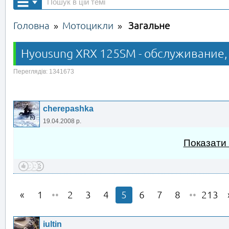
Головна
Мотоцикли
Загальне
»
»
Hyousung XRX 125SM - обслуживание,
Переглядів: 1341673
cherepashka
19.04.2008 р.
Показати
1
••
2
3
4
5
6
7
8
••
213
iultin