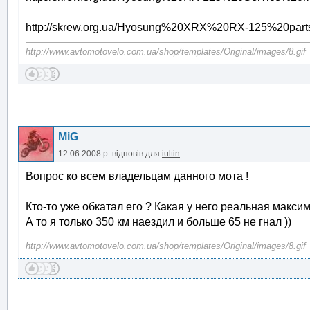
http://skrew.org.ua/Hyosung%20XRX%20RX-125%20parts
http://www.avtomotovelo.com.ua/shop/templates/Original/images/8.gif
MiG
12.06.2008 р.
відповів для
iultin
Вопрос ко всем владельцам данного мота !
Кто-то уже обкатал его ? Какая у него реальная макси
А то я только 350 км наездил и больше 65 не гнал ))
http://www.avtomotovelo.com.ua/shop/templates/Original/images/8.gif