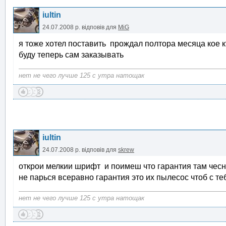
iultin
24.07.2008 р.
відповів для
MiG
я тоже хотел поставить прождал полтора месяца кое кт
буду теперь сам заказывать
нет не чего лучше 125 с утра натощак
iultin
24.07.2008 р.
відповів для
skrew
открои мелкии шрифт и поимеш что гарантия там чесно
не парься всеравно гарантия это их пылесос чтоб с те
нет не чего лучше 125 с утра натощак