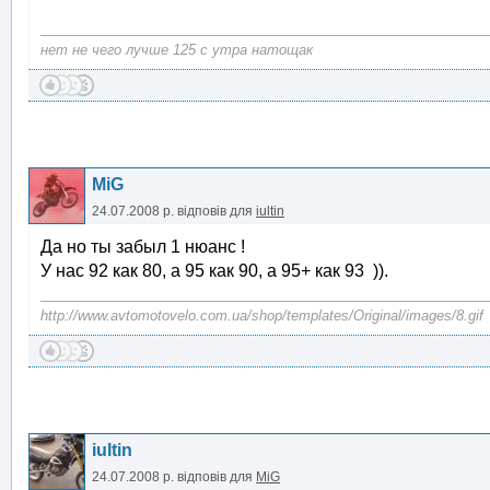
нет не чего лучше 125 с утра натощак
MiG
24.07.2008 р.
відповів для
iultin
Да но ты забыл 1 нюанс !
У нас 92 как 80, а 95 как 90, а 95+ как 93 )).
http://www.avtomotovelo.com.ua/shop/templates/Original/images/8.gif
iultin
24.07.2008 р.
відповів для
MiG