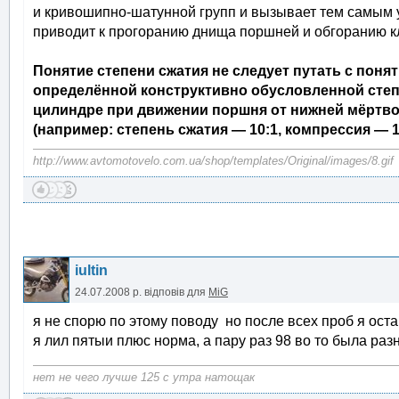
и кривошипно-шатунной групп и вызывает тем самым у
приводит к прогоранию днища поршней и обгоранию к
Понятие степени сжатия не следует путать с поня
определённой конструктивно обусловленной степ
цилиндре при движении поршня от нижней мёртвой
(например: степень сжатия — 10:1, компрессия — 14
http://www.avtomotovelo.com.ua/shop/templates/Original/images/8.gif
iultin
24.07.2008 р.
відповів для
MiG
я не спорю по этому поводу но после всех проб я ост
я лил пятыи плюс норма, а пару раз 98 во то была ра
нет не чего лучше 125 с утра натощак