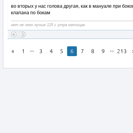
во вторых у нас голова другая, как в мануале при бок
клапана по бокам
нет не чего лучше 125 с утра натощак
1
••
3
4
5
6
7
8
9
••
213