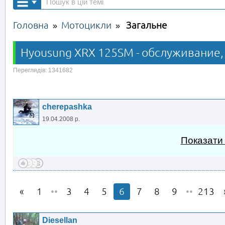
Головна
Мотоцикли
Загальне
»
»
Hyousung XRX 125SM - обслуживание,
Переглядів: 1341682
cherepashka
19.04.2008 р.
Показати
1
••
3
4
5
6
7
8
9
••
213
Diesellan