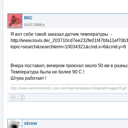
MiG
24.07.2008 р.
Я вот себе такой заказал датчик температуры -
http://www.louis.de/_203710cd7ee232fe01f47bfa11ef70b
topic=search&searchterm=10034321&cmd.x=6&cmd.y=8
Вчера поставил, вечером проехал около 50 км в разны
Температура была не более 90 С !
Штука работает !
http://www.avtomotovelo.com.ua/shop/templates/Original/images/8.gif
skrew