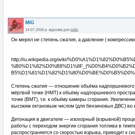
MiG
24.07.2008 р.
відповів для
iultin
Он мерял не степень сжатия, а давление ( компрессию ) 
http://ru.wikipedia.org/wiki/%D0%A1%D1%82
%B0%D1%82%D0%B8%D1%8F_(%D0%B4%D0%B2%
B5%D1%81%D1%82%D1%80%D0%BE%D0%B5%D0%
Степень сжатия — отношение объёма надпоршневого 
мёртвой точке (НМТ) к объёму надпоршневого простр
точке (ВМТ), т.е. к объёму камеры сгорания. Увеличен
высоким октановым числом (для бензиновых ДВС) во 
Детонация в двигателе — изохорный (взрывной) проц
работы с переходом энергии сгорания топлива в темп
распространяется со скоростью взрыва, приводит к 