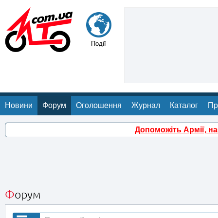
Події
Новини
Форум
Оголошення
Журнал
Каталог
Пр
Допоможіть Армії, н
Форум