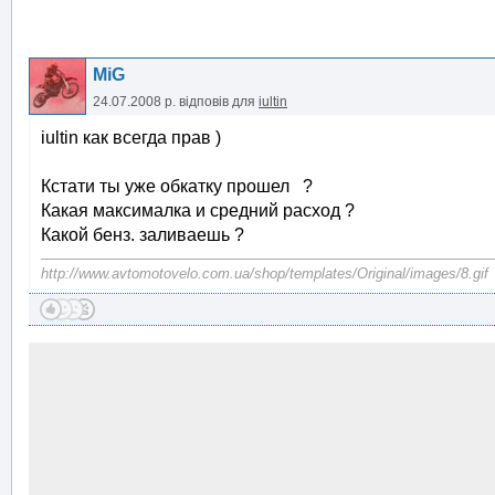
MiG
24.07.2008 р.
відповів для
iultin
iultin как всегда прав )
Кстати ты уже обкатку прошел ?
Какая максималка и средний расход ?
Какой бенз. заливаешь ?
http://www.avtomotovelo.com.ua/shop/templates/Original/images/8.gif