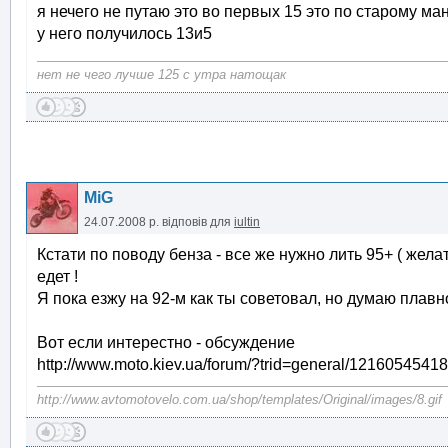
я нечего не путаю это во первых 15 это по старому м
у него получилось 13и5
нет не чего лучше 125 с утра натощак
MiG
24.07.2008 р.
відповів для
iultin
Кстати по поводу бенза - все же нужно лить 95+ ( желат
едет !
Я пока езжу на 92-м как ты советовал, но думаю плавн
Вот если интерестно - обсуждение
http://www.moto.kiev.ua/forum/?trid=general/121605454
http://www.avtomotovelo.com.ua/shop/templates/Original/images/8.gif