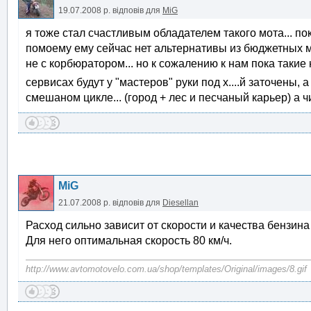
19.07.2008 р.
відповів для
MiG
я тоже стал счастливым обладателем такого мота... п
помоему ему сейчас нет альтернативы из бюджетных мо
не с корбюратором... но к сожалению к нам пока такие 
сервисах будут у "мастеров" руки под х....й заточены, 
смешаном цикле... (город + лес и песчаный карьер) а чи
MiG
21.07.2008 р.
відповів для
Diesellan
Расход сильно зависит от скорости и качества бензина 
Для него оптимальная скорость 80 км/ч.
http://www.avtomotovelo.com.ua/shop/templates/Original/images/8.gif