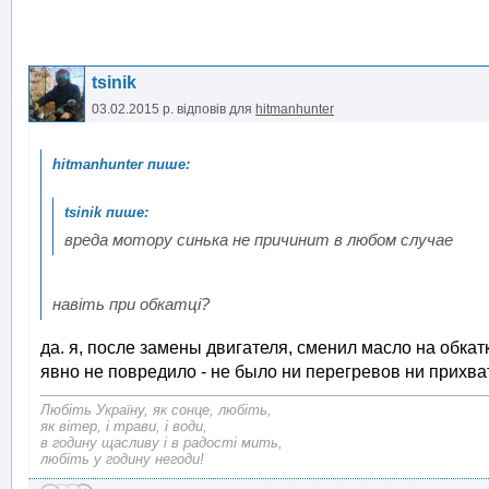
tsinik
03.02.2015 р.
відповів для
hitmanhunter
вреда мотору синька не причинит в любом случае
навіть при обкатці?
да. я, после замены двигателя, сменил масло на обка
явно не повредило - не было ни перегревов ни прихва
Любіть Україну, як сонце, любіть,
як вітер, і трави, і води,
в годину щасливу і в радості мить,
любіть у годину негоди!