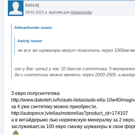
kascej
29.01.2015 р.
відповів для
hitmanhunter
не все же шумахеры могут позволить через 1000км 
ого у Вас цены) у нас 10 баксов синтетика, 5 минералк
да и синтетику можно менять через 2000-2500, а минер
3 евро полусинтетика
http://www.datorteh.lv/lv/auto-lietas/auto-ella-10w40/magn
за 4 уже синтетику можно приобрести,
http://autoprece.lv/ellas/motorellas?product_id=174107
а в китайдерьмо лью норвежскую минералку за 2 евро
заслуживает,за 100 евро смазку шумахеры в свои фор