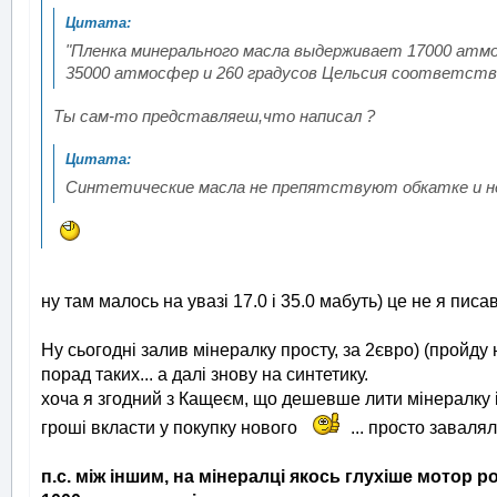
"Пленка минерального масла выдерживает 17000 атм
35000 атмосфер и 260 градусов Цельсия соответств
Ты сам-то представляеш,что написал ?
Синтетические масла не препятствуют обкатке и не
ну там малось на увазі 17.0 і 35.0 мабуть) це не я писа
Ну сьогодні залив мінералку просту, за 2євро) (пройду 
порад таких... а далі знову на синтетику.
хоча я згодний з Кащеєм, що дешевше лити мінералку і 
гроші вкласти у покупку нового
... просто заваля
п.с. між іншим, на мінералці якось глухіше мотор ро