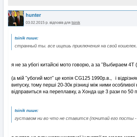
hunter
03.02.2015 р.
відповів для
tsinik
странный ты. все ищешь приключения на свой кошелек.
я не за убогі китайскі мото говорю, а за "Выбираем 4Т
(а мій "убогий мот" це копія CG125 1990р.в., і відрізн
випуску, тому перші 20-30к різниці між ними особливої н
відправиться на переплавку, а Хонда ще 3 рази по 50 
густавом ни во что не ставится (почитай его посты - 