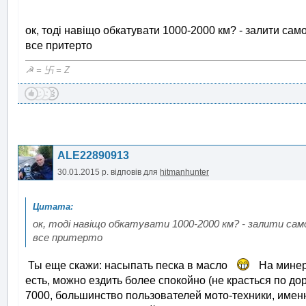
ок, тоді навіщо обкатувати 1000-2000 км? - залити сам
все притерто
☭ = 卐 = Z
ALE22890913
30.01.2015 р.
відповів для
hitmanhunter
ок, тоді навіщо обкатувати 1000-2000 км? - залити само
все притерто
Ты еще скажи: насыпать песка в масло
На минера
есть, можно ездить более спокойно (не красться по дор
7000, большинство пользователей мото-техники, име