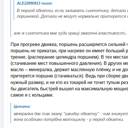
В период обкатки, если заливать синтетику, детали 
поршневой. Детали не могут нормально притерется др
але ж синтетика має куди кращі змазочні властивості.. з
При прогреве движка, поршень расширяется сильней ч
поршень не прикатан, при нагреве он имеет больший
трение, (расперание цилиндра поршнем). В тех местах
(стачивание мест повышенного давления). В других ме
масло -- минералка, держит маслянную плёнку, и не д
притерется поршню (стачиваться). Ведь при сборке д
нужный размер, и не кто из токарей не точит тупым ре
бы двигатель быстрей вышел на максимальную мощнос
самое и с кольцами.
мінералка дає так звану "швидку обкатку" - чим знижуєт
вона особливо потрібна мотоциклу - у період обкатки.