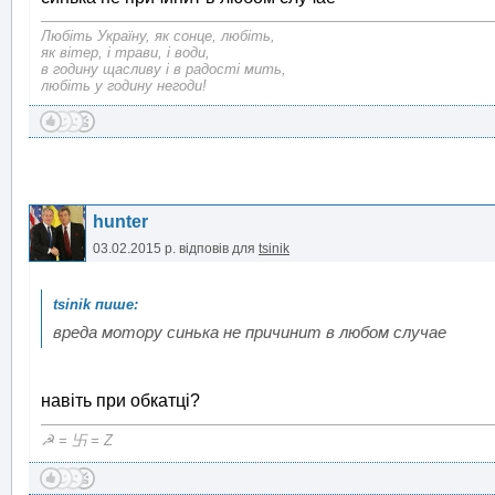
Любіть Україну, як сонце, любіть,
як вітер, і трави, і води,
в годину щасливу і в радості мить,
любіть у годину негоди!
hunter
03.02.2015 р.
відповів для
tsinik
вреда мотору синька не причинит в любом случае
навіть при обкатці?
☭ = 卐 = Z