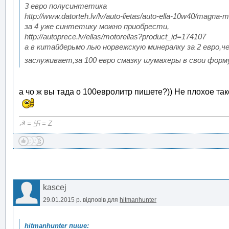
3 евро полусинтетика
http://www.datorteh.lv/lv/auto-lietas/auto-ella-10w40/magna-m
за 4 уже синтетику можно приобрести,
http://autoprece.lv/ellas/motorellas?product_id=174107
а в китайдерьмо лью норвежскую минералку за 2 евро,
заслуживает,за 100 евро смазку шумахеры в свои форм
а чо ж вы тада о 100евролитр пишете?)) Не плохое та
☭ = 卐 = Z
kascej
29.01.2015 р.
відповів для
hitmanhunter