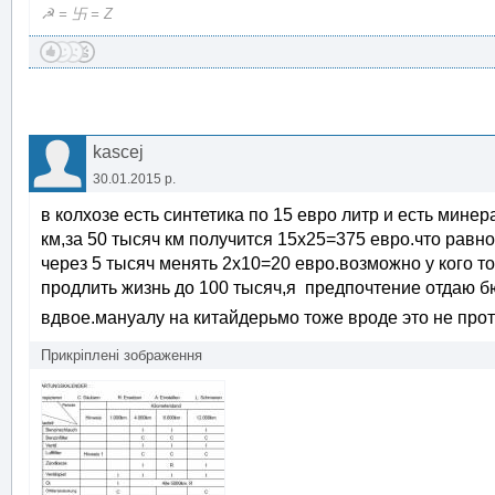
☭ = 卐 = Z
kascej
30.01.2015 р.
в колхозе есть синтетика по 15 евро литр и есть мине
км,за 50 тысяч км получится 15х25=375 евро.что равн
через 5 тысяч менять 2х10=20 евро.возможно у кого то
продлить жизнь до 100 тысяч,я предпочтение отдаю б
вдвое.мануалу на китайдерьмо тоже вроде это не про
Прикріплені зображення