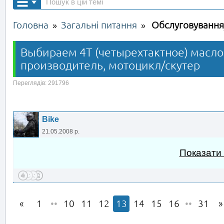
Головна
Загальні питання
Обслуговування
»
»
Выбираем 4Т (четырехтактное) масло
производитель, мотоцикл/скутер
Переглядів: 291796
Bike
21.05.2008 р.
Показати
1
••
10
11
12
13
14
15
16
••
31