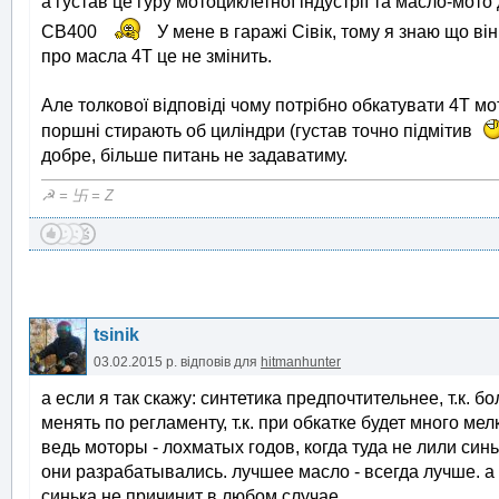
а густав це гуру мотоциклетної індустрії та масло-мот
CB400
У мене в гаражі Сівік, тому я знаю що він
про масла 4Т це не змінить.
Але толкової відповіді чому потрібно обкатувати 4Т мото
поршні стирають об циліндри (густав точно підмітив
добре, більше питань не задаватиму.
☭ = 卐 = Z
tsinik
03.02.2015 р.
відповів для
hitmanhunter
а если я так скажу: синтетика предпочтительнее, т.к. 
менять по регламенту, т.к. при обкатке будет много мел
ведь моторы - лохматых годов, когда туда не лили синь
они разрабатывались. лучшее масло - всегда лучше. 
синька не причинит в любом случае