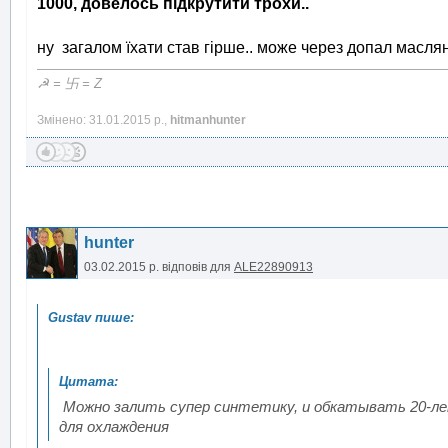
1000, довелось підкрутити трохи..
ну загалом їхати став гірше.. може через допал маслян
☭ = 卐 = Z
Змінено: 31.01.2015 р.,
hitmanhunter
hunter
03.02.2015 р.
відповів для
ALE22890913
Можно залить супер синтетику, и обкатывать 20-лет
для охлаждения