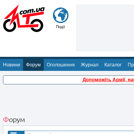
Події
Новини
Форум
Оголошення
Журнал
Каталог
Пр
Допоможіть Армії, н
Форум