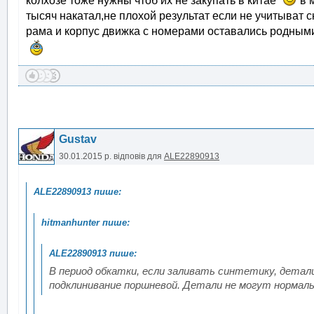
колхозе тоже нужны чтоб их не закупать в китае
в 
тысяч накатал,не плохой результат если не учитыват ск
рама и корпус движка с номерами оставались родным
Gustav
30.01.2015 р.
відповів для
ALE22890913
В период обкатки, если заливать синтетику, детал
подклинивание поршневой. Детали не могут нормаль