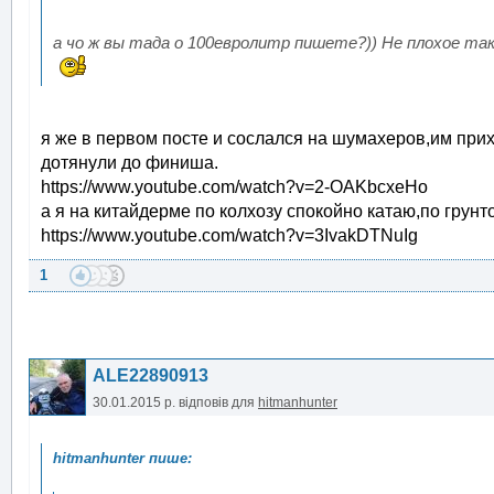
а чо ж вы тада о 100евролитр пишете?)) Не плохое та
я же в первом посте и сослался на шумахеров,им прих
дотянули до финиша.
https://www.youtube.com/watch?v=2-OAKbcxeHo
а я на китайдерме по колхозу спокойно катаю,по грун
https://www.youtube.com/watch?v=3IvakDTNuIg
1
ALE22890913
30.01.2015 р.
відповів для
hitmanhunter