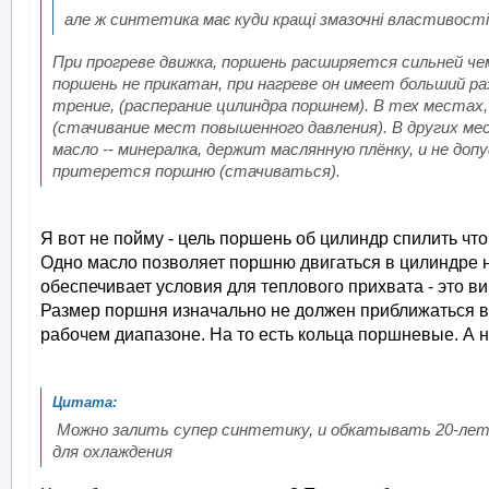
але ж синтетика має куди кращі змазочні властивості..
При прогреве движка, поршень расширяется сильней чем
поршень не прикатан, при нагреве он имеет больший р
трение, (расперание цилиндра поршнем). В тех местах,
(стачивание мест повышенного давления). В других мес
масло -- минералка, держит маслянную плёнку, и не доп
притерется поршню (стачиваться).
Я вот не пойму - цель поршень об цилиндр спилить что
Одно масло позволяет поршню двигаться в цилиндре н
обеспечивает условия для теплового прихвата - это в
Размер поршня изначально не должен приближаться вп
рабочем диапазоне. На то есть кольца поршневые. А на
Можно залить супер синтетику, и обкатывать 20-лет,
для охлаждения