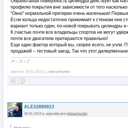
Обработаная поверхность цилиндра действует как напи
профилю покрытия вне зависимости от того насколько 
“Окно” нормальной притирки очень маленькое! Первые
Если кольца недостаточно прижимает к стенкам они сто
вариант только один, по-новой покрывать цилиндры и 
К счастью почти все владельцы спортов не могут удерж
почти все двигатели притираются правильно!
Еще один фактор который вы, скорее всего, не учли. 
продажей – тестовый заезд. Так что этот дилер/механ
☭ = 卐 = Z
Змінено: 30.01.2015 р.,
hitmanhunter
ALE22890913
30.01.2015 р.
відповів для
hitmanhunter