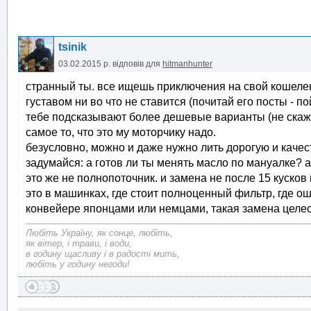
tsinik
03.02.2015 р.
відповів для
hitmanhunter
странный ты. все ищешь приключения на свой кошелек.
густавом ни во что не ставится (почитай его посты - п
тебе подсказывают более дешевые варианты (не скажу 
самое то, что это му моторчику надо.
безусловно, можно и даже нужно лить дорогую и качест
задумайся: а готов ли ты менять масло по мануалке? а
это же не полнопоточник. и замена не после 15 кусков
это в машинках, где стоит полноценный фильтр, где ошм
конвейере японцами или немцами, такая замена целе
Любіть Україну, як сонце, любіть,
як вітер, і трави, і води,
в годину щасливу і в радості мить,
любіть у годину негоди!