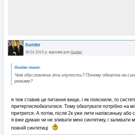
hunter
30.01.2015 р.
відповів для
Gustav
Чем обусловлена эта глупость? Почему обкатка на с
режиме?
я теж ставив це питання вище, і як пояснили, то систе
притертисяобкататися. Тому обкатувати потрібно на мі
притрется. А потім, після 2к уже лити напівсиньку або с
я вже думаю чи не зливати мені синтетику, і заливати мі
повній синтетиці