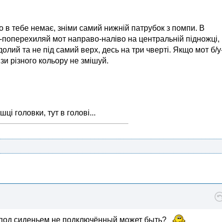
о в тебе немає, зніми самий нижній патрубок з помпи. В
-поперехиляй мот направо-наліво на центральній підножці,
долий та не під самий верх, десь на три чверті. Якщо мот б/у
и різного кольору не змішуй.
і головки, тут в голові...
м под сиденьем не подключённый может быть?