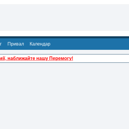
г
Привал
Календар
ії, наближайте нашу Перемогу!