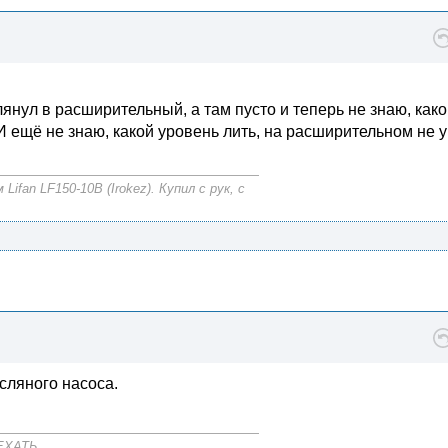
лянул в расширительный, а там пусто и теперь не знаю, како
 И ещё не знаю, какой уровень лить, на расширительном не 
fan LF150-10B (Irokez). Купил с рук, с
сляного насоса.
ЕХАТЬ