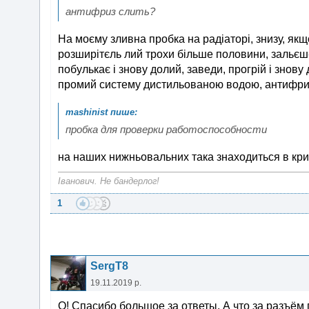
антифриз слить?
На моєму зливна пробка на радіаторі, знизу, якщ
розширітєль лий трохи більше половини, зальєш
побулькає і знову долий, заведи, прогрій і знову 
промий систему дистильованою водою, антифриз
пробка для проверки работоспособности
на наших нижньовальних така знаходиться в кришц
Іванович. Не бандерлог!
1
SergT8
19.11.2019 р.
О! Спасибо большое за ответы. А что за разъё