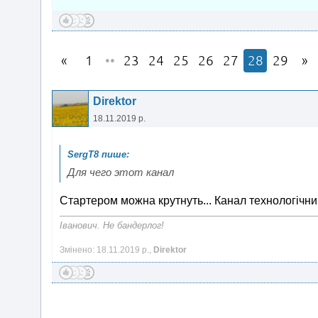
1
••
23
24
25
26
27
28
29
Direktor
18.11.2019 р.
Для чего этот канал
Стартером можна крутнуть... Канал технологічний
Іванович. Не бандерлог!
Змінено: 18.11.2019 р.,
Direktor