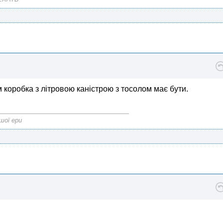
м коробка з літровою каністрою з тосолом має бути.
шої ери