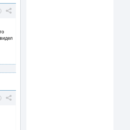
го
увидел