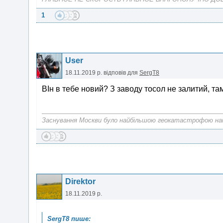
1
User
18.11.2019 р.
відповів для
SergT8
ВІн в тебе новий? З заводу тосол не залитий, та
Заснування Москви було найбільшою геокатастрофою на
Direktor
18.11.2019 р.