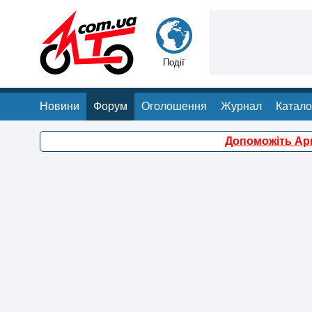
Події
Новини
Форум
Оголошення
Журнал
Катало
Допоможіть Арм