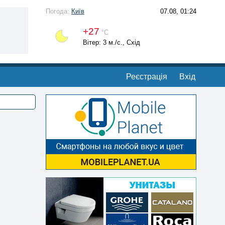
Погода:
Київ
07.08, 01:24
+27
°С
Вітер: 3 м./с., Схід
Реєстрація
Вхід