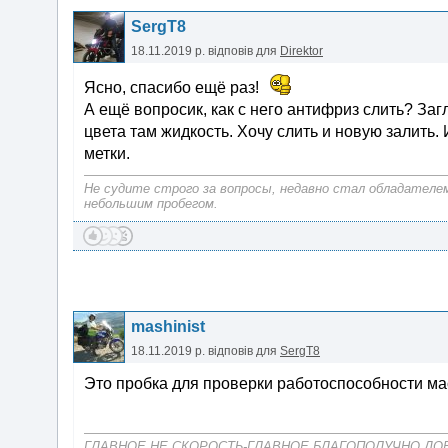
SergT8
18.11.2019 р.
відповів для
Direktor
Ясно, спасибо ещё раз!
А ещё вопросик, как с него антифриз слить? Заг
цвета там жидкость. Хочу слить и новую залить.
метки.
Не судите строго за вопросы, недавно стал обладателем Li
небольшим пробегом.
mashinist
18.11.2019 р.
відповів для
SergT8
Это пробка для проверки работоспособности ма
ГЛАВНОЕ НЕ СКОРОСТЬ-ГЛАВНОЕ БЛАГОПОЛУЧНО ДО