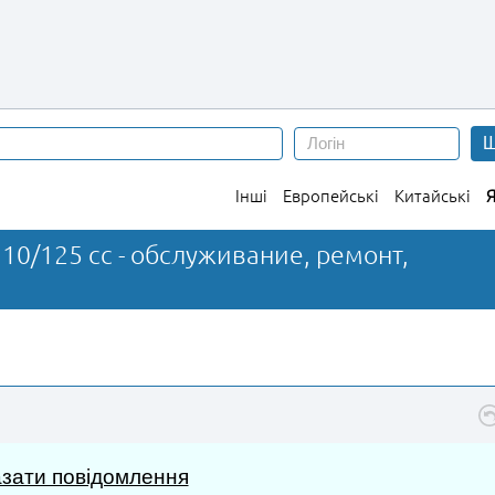
Ш
Інші
Европейські
Китайські
Я
110/125 cc - обслуживание, ремонт,
зати повідомлення