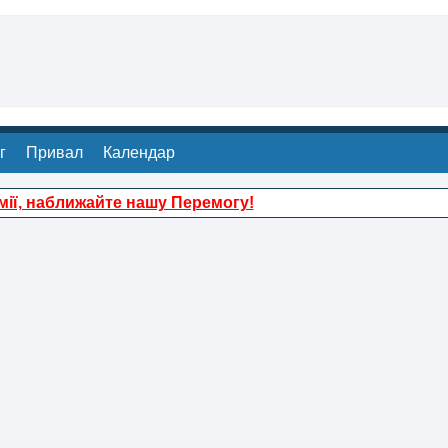
г
Привал
Календар
ії, наближайте нашу Перемогу!