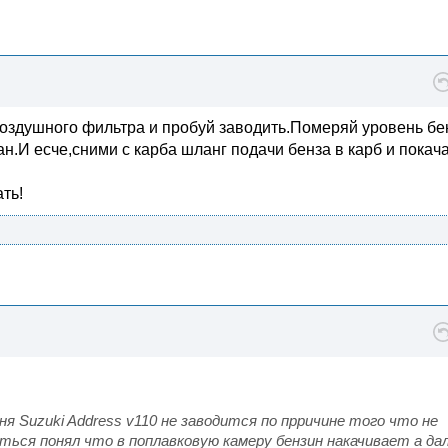
оздушного фильтра и пробуй заводить.Померяй уровень бе
.И есче,сними с карба шланг подачи бенза в карб и покач
ть!
я Suzuki Address v110 не заводится по прричине того что не
аться понял что в поплавковую камеру бензин накачивает а да