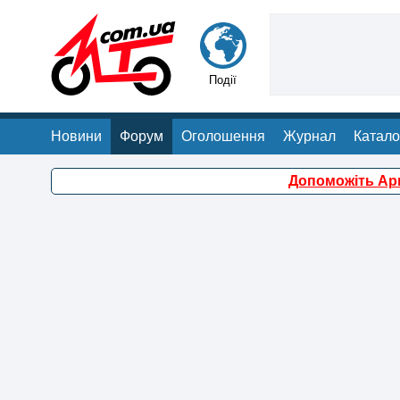
Події
Новини
Форум
Оголошення
Журнал
Катало
Допоможіть Арм