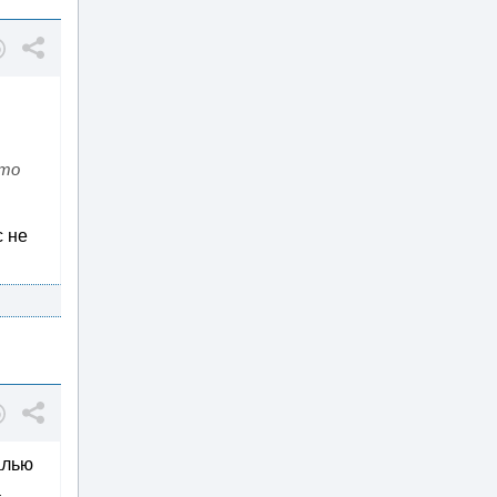
 то
с не
алью
а