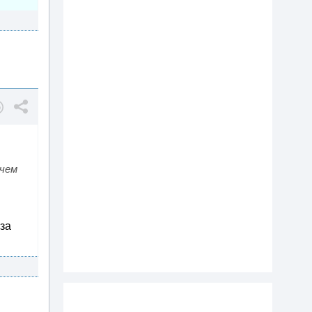
 чем
 за