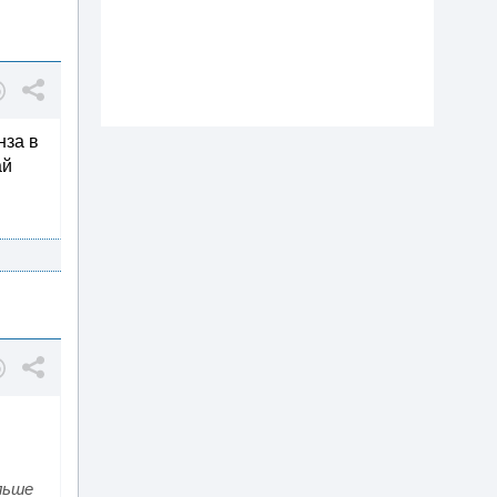
нза в
ай
льше