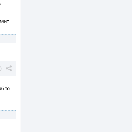
ы
ачит
рб то