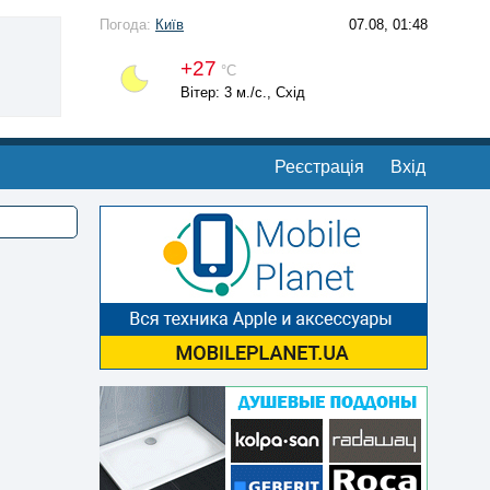
Погода:
Київ
07.08, 01:48
+27
°С
Вітер: 3 м./с., Схід
Реєстрація
Вхід