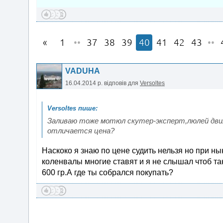
1
••
37
38
39
40
41
42
43
••
VADUHA
16.04.2014 р.
відповів для
Versoltes
Заливаю тоже мотюл скутер-эксперт,люлей движку
отличается цена?
Наскоко я знаю по цене судить нельзя но при н
коленвалы многие ставят и я не слышал чтоб та
600 гр.А где ты собрался покупать?