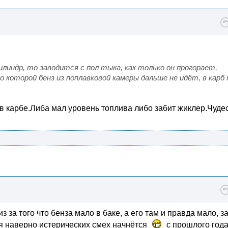
илиндр, то заводится с пол тыка, как только он прогорает,
о которой бенз из поплавковой камеры дальше не идёт, в карб
в карбе.Либа мал уровень топлива либо забит жиклер.Чуде
 за того что бенза мало в баке, а его там и правда мало, з
еня наверно истерических смех начнётся
с прошлого год