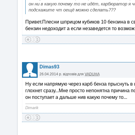
он ни в какую почему то не идёт, карбюратор я 
подскажите чт оещё можно сделать???
Привет.Плесни шприцом кубиков 10 бензина в св
бензин недоходит а если незаведется то возможн
Dimas93
26.04.2014 р.
відповів для
VADUHA
Ну если напрямую через карб бенза прыснуть в ци
глохнет сразу...Мне просто непонятна причина п
он поступает а дальше нив какую почему то...
Dimarik