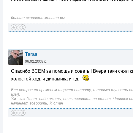
больше скорость меньше ям
Taras
06.02.2008 р.
Спасибо ВСЕМ за помощь и советы! Вчера таки снял кар
холостой ход, и динамика и т.д.
Все острое со временем теряет остроту, и только тупость с
цзы).
Ум - как бюст: надо иметь, но выпячивать не стоит. Человек с
начинает говорить, И стан