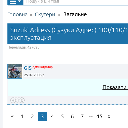
Головна
Скутери
Загальне
»
»
Suzuki Adress (Сузуки Адрес) 100/110/
эксплуатация
Переглядів: 427695
адміністратор
GiS
25.07.2006 р.
Показати
1
2
3
4
5
6
7
••
45