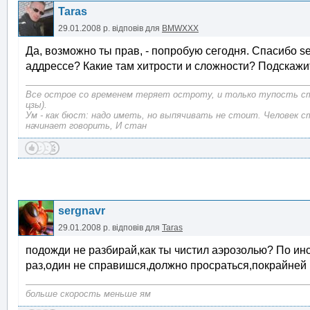
Taras
29.01.2008 р.
відповів для
BMWXXX
Да, возможно ты прав, - попробую сегодня. Спасибо se
аддрессе? Какие там хитрости и сложности? Подскажи
Все острое со временем теряет остроту, и только тупость с
цзы).
Ум - как бюст: надо иметь, но выпячивать не стоит. Человек с
начинает говорить, И стан
sergnavr
29.01.2008 р.
відповів для
Taras
подожди не разбирай,как ты чистил аэрозолью? По инст
раз,один не справишся,должно просраться,покрайней
больше скорость меньше ям