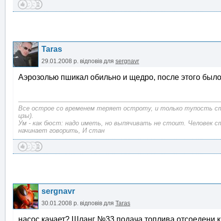
Taras
29.01.2008 р.
відповів для
sergnavr
Аэрозолью пшикал обильно и щедро, после этого было к
Все острое со временем теряет остроту, и только тупость с
цзы).
Ум - как бюст: надо иметь, но выпячивать не стоит. Человек с
начинает говорить, И стан
sergnavr
30.01.2008 р.
відповів для
Taras
насос качает? Шланг №33 подача топлива,отсоедени,кик