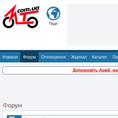
Події
Новини
Форум
Оголошення
Журнал
Каталог
Пр
Допоможіть Армії, н
Форум