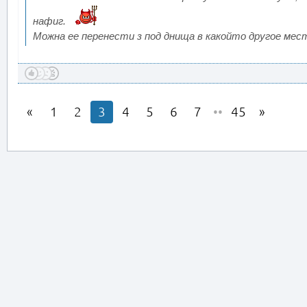
нафиг.
Можна ее перенести з под днища в какойто другое ме
1
2
3
4
5
6
7
••
45