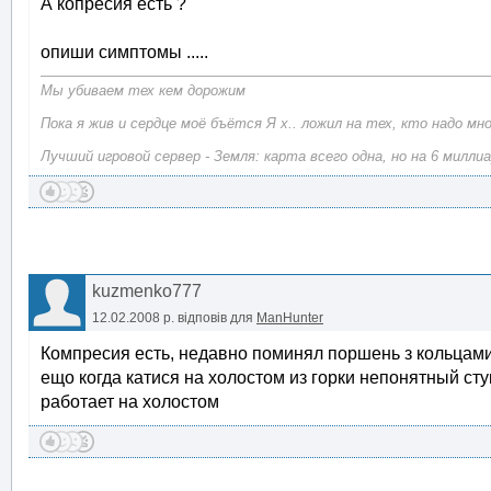
А копресия есть ?
опиши симптомы .....
Мы убиваем тех кем дорожим
Пока я жив и сердце моё бъётся Я х.. ложил на тех, кто надо мн
Лучший игровой сервер - Земля: карта всего одна, но на 6 милли
kuzmenko777
12.02.2008 р.
відповів для
ManHunter
Компресия есть, недавно поминял поршень з кольцами
ещо когда катися на холостом из горки непонятный сту
работает на холостом