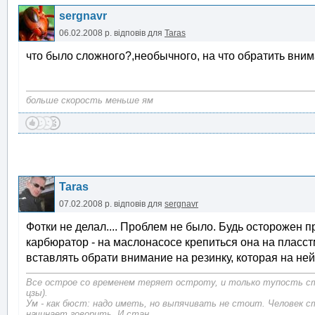
sergnavr
06.02.2008 р.
відповів для
Taras
что было сложного?,необычного, на что обратить вни
больше скорость меньше ям
Taras
07.02.2008 р.
відповів для
sergnavr
Фотки не делал.... Проблем не было. Будь осторожен 
карбюратор - на маслонасосе крепиться она на пласс
вставлять обрати внимание на резинку, которая на ней
Все острое со временем теряет остроту, и только тупость с
цзы).
Ум - как бюст: надо иметь, но выпячивать не стоит. Человек с
начинает говорить, И стан