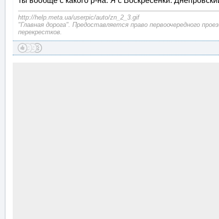
ты вообще с какого р-на. Я с Воскресенки. Днепровски
http://help.meta.ua/userpic/auto/zn_2_3.gif
"Главная дорога". Предоставляется право первоочередного прое
перекрестков.