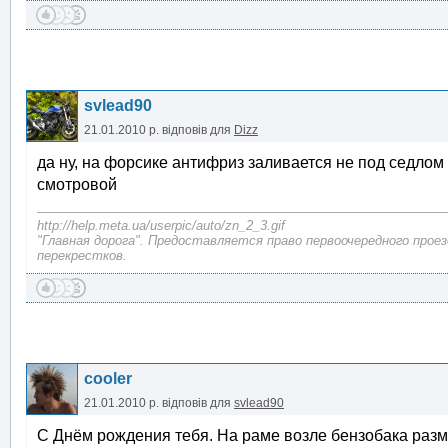
svlead90
21.01.2010 р.
відповів для
Dizz
да ну, на форсике антифриз заливается не под седлом
смотровой
http://help.meta.ua/userpic/auto/zn_2_3.gif
"Главная дорога". Предоставляется право первоочередного прое
перекрестков.
cooler
21.01.2010 р.
відповів для
svlead90
С Днём рождения тебя. На раме возле бензобака раз