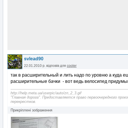
svlead90
22.01.2010 р.
відповів для
cooler
так в расширительный и лить надо по уровню а куда е
расширительные бачки - вот ведь велосипед придумы
http://help.meta.ua/userpic/auto/zn_2_3.gif
"Главная дорога". Предоставляется право первоочередного прое
перекрестков.
Прикріплені зображення