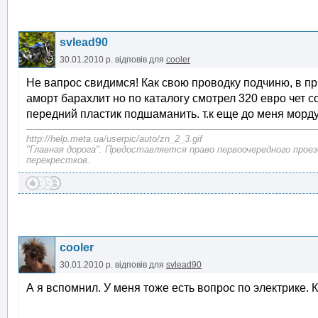
svlead90
30.01.2010 р.
відповів для
cooler
Не вапрос свидимся! Как свою проводку подчиню, в пр
аморт барахлит но по каталогу смотрел 320 евро чет с
передний пластик подшаманить. т.к еще до меня морду
http://help.meta.ua/userpic/auto/zn_2_3.gif
"Главная дорога". Предоставляется право первоочередного прое
перекрестков.
cooler
30.01.2010 р.
відповів для
svlead90
А я вспомнил. У меня тоже есть вопрос по электрике. 