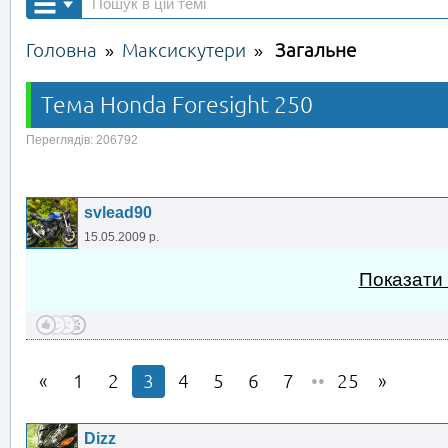
Головна
Максискутери
Загальне
»
»
Тема Honda Foresight 250
Переглядів: 206792
svlead90
15.05.2009 р.
Показати
1
2
3
4
5
6
7
••
25
Dizz