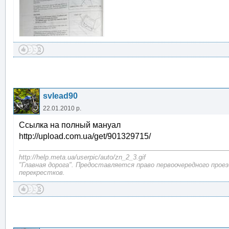
svlead90
22.01.2010 р.
Ссылка на полный мануал
http://upload.com.ua/get/901329715/
http://help.meta.ua/userpic/auto/zn_2_3.gif
"Главная дорога". Предоставляется право первоочередного прое
перекрестков.