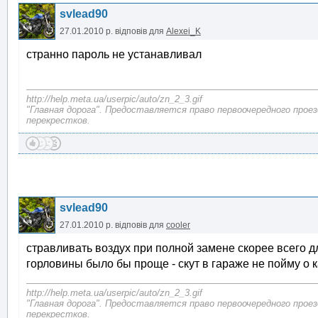
svlead90
27.01.2010 р.
відповів для
Alexei_K
странно пароль не устанавливал
http://help.meta.ua/userpic/auto/zn_2_3.gif
"Главная дорога". Предоставляется право первоочередного прое
перекрестков.
svlead90
27.01.2010 р.
відповів для
cooler
стравливать воздух при полной замене скорее всего дл
горловины было бы проще - скут в гараже не пойму о к
http://help.meta.ua/userpic/auto/zn_2_3.gif
"Главная дорога". Предоставляется право первоочередного прое
перекрестков.