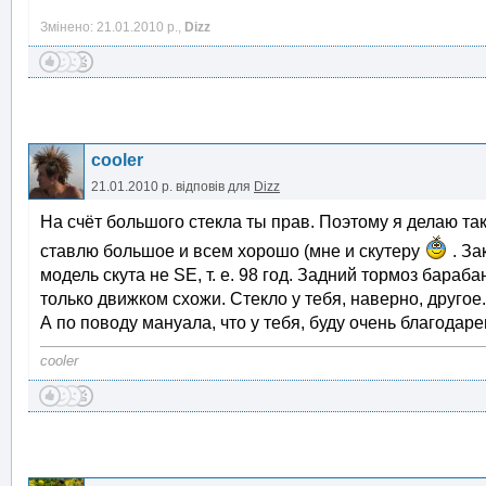
Змінено: 21.01.2010 р.,
Dizz
cooler
21.01.2010 р.
відповів для
Dizz
На счёт большого стекла ты прав. Поэтому я делаю та
ставлю большое и всем хорошо (мне и скутеру
. З
модель скута не SE, т. е. 98 год. Задний тормоз бараб
только движком схожи. Стекло у тебя, наверно, другое.
А по поводу мануала, что у тебя, буду очень благодаре
cooler