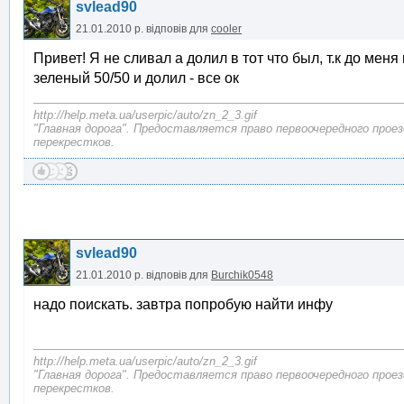
svlead90
21.01.2010 р.
відповів для
cooler
Привет! Я не сливал а долил в тот что был, т.к до мен
зеленый 50/50 и долил - все ок
http://help.meta.ua/userpic/auto/zn_2_3.gif
"Главная дорога". Предоставляется право первоочередного прое
перекрестков.
svlead90
21.01.2010 р.
відповів для
Burchik0548
надо поискать. завтра попробую найти инфу
http://help.meta.ua/userpic/auto/zn_2_3.gif
"Главная дорога". Предоставляется право первоочередного прое
перекрестков.