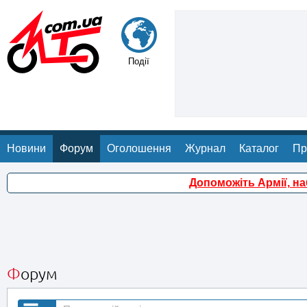
Події
Новини
Форум
Оголошення
Журнал
Каталог
Пр
Допоможіть Армії, н
Форум