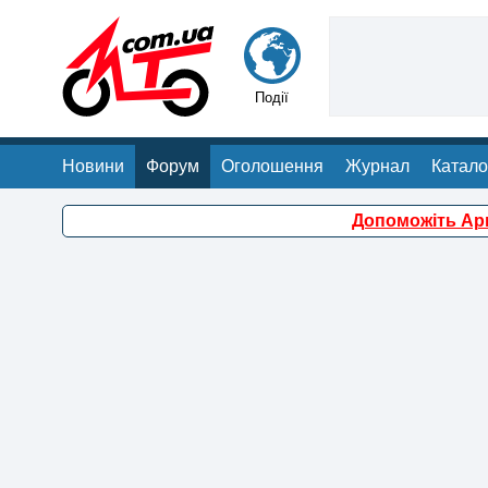
Події
Новини
Форум
Оголошення
Журнал
Катало
Допоможіть Арм