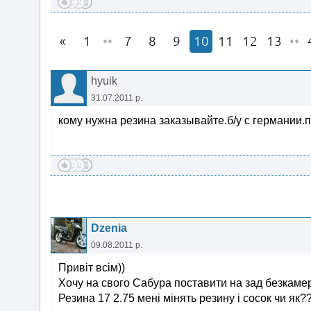
1
••
7
8
9
10
11
12
13
••
hyuik
31.07.2011 р.
кому нужна резина заказывайте.б/у с германии.
Dzenia
09.08.2011 р.
Привіт всім))
Хочу на свого Сабура поставити на зад безкамер
Резина 17 2.75 мені мінять резину і сосок чи як?