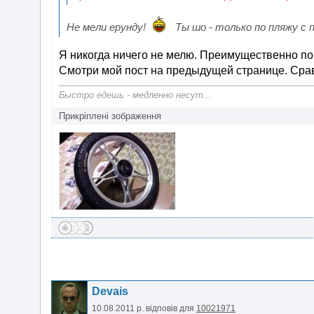
Не мели ерунду!
Ты шо - только по пляжу с 
Я никогда ничего не мелю. Преимущественно по а
Смотри мой пост на предыдущей странице. Срав
Быстро едешь - медленно несут...
Прикріплені зображення
Devais
10.08.2011 р.
відповів для
10021971