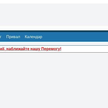
г
Привал
Календар
ії, наближайте нашу Перемогу!