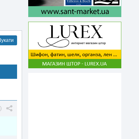
укати