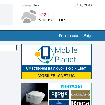
Погода:
Київ
07.08, 21:43
+22
°С
Вітер: 9 м./с., Пн-З
Реєстрація
Вхід