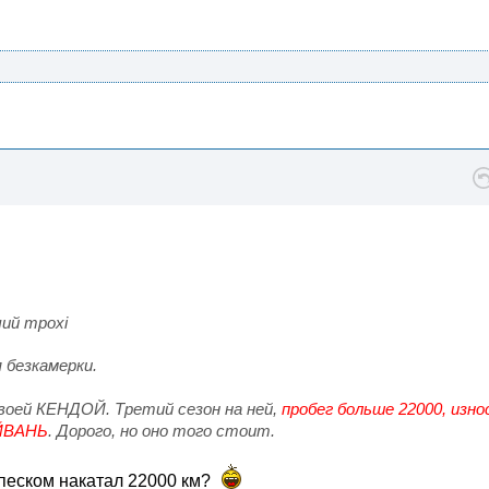
чий трохі
 безкамерки.
воей КЕНДОЙ. Третий сезон на ней,
пробег больше 22000, изно
АЙВАНЬ
. Дорого, но оно того стоит.
 песком накатал 22000 км?