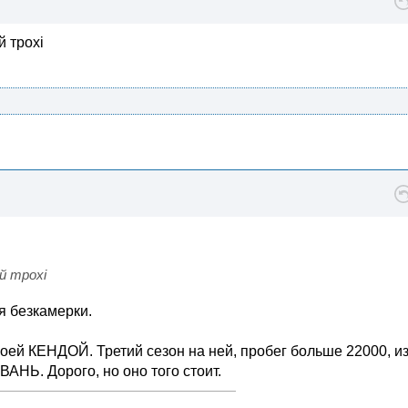
й трохі
й трохі
я безкамерки.
воей КЕНДОЙ. Третий сезон на ней, пробег больше 22000, и
НЬ. Дорого, но оно того стоит.