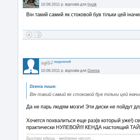
10.08.2011 р.
відповів для
hyuik
Він такий самий як стоковой був тільки цей іначи
видалений
sgl57
10.08.2011 р.
відповів для
Dzenia
Він такий самий як стоковой був тільки цей іначи
Да не парь людям мозги! Эти диски не пойдут дл
Хочется похвалиться еще раз(в который уже!) с
практически НУЛЕВОЙ!!! КЕНДА настоящий ТАЙВА
Быстро едешь - медленно несут...