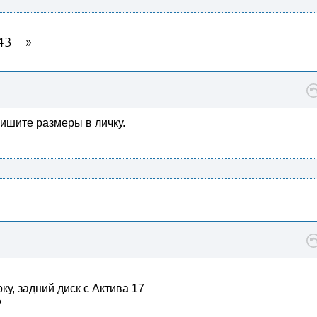
43
пишите размеры в личку.
ку, задний диск с Актива 17
?