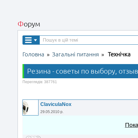
Форум
Головна
Загальні питання
Технічка
»
»
Резина - советы по выбору, отзыв
Переглядів: 387761
ClaviculaNox
29.05.2010 р.
Пока