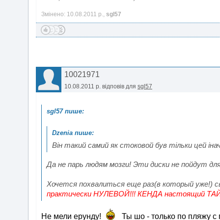
Змінено: 10.08.2011 р.,
sgl57
10021971
10.08.2011 р.
відповів для
sgl57
Він такий самий як стоковой був тільки цей іна
Да не парь людям мозги! Эти диски не пойдут для
Хочется похвалиться еще раз(в который уже!) с
практически НУЛЕВОЙ!!! КЕНДА настоящий Т
Не мели ерунду!
Ты шо - только по пляжу с