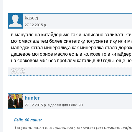
kascej
27.12.2015 р.
в мануале на китайдерьмо так и написано,заливать к
мотомасла,а тем более синтетику,полусинтетику или м
мапедки катал минералку,а как минералка стала дорож
дешевое моторное масло есть в колхозе,то в китайде
на совковом м6г без проблем катали,в 90 годы еще не 
hunter
27.12.2015 р.
відповів для
Felix_90
Теоретически все правильно, но много раз слышал инф