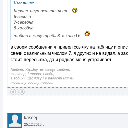
Кирилл, плутаєш ти шото
6-гаряча
7-середня
8-холодна
тобто в жару треба 8, в холод 6
в своем сообщении я привел ссылку на таблицу и описа
свечи с калильным числом 7. я других и не видал. а з
стоит, пересылка, да и родная меня устраивает
Любіть Україну, як сонце, любіть,
як вітер, і трави, і води,
в годину щасливу і в радості мить,
любіть у годину негоди!
kascej
25.12.2015 р.