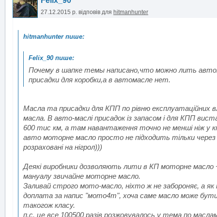
Felix_90
27.12.2015 р.
відповів для
hitmanhunter
Почему в шапке темы написано,что можно лить авто
присадки для коробки,а в автомасле нет.
Масла та присадки для КПП по рівню експлуатаційних 
масла. В авто-маслі присадок із запасом і для КПП вис
600 тис км, а там навантаження точно не менші ніж у к
авто моторне масло просто не підходить тільки через г
розраховані на нігрол)))
Деякі виробники дозволяють лити в КП моторне масло + є
мануалу звичайне моторне масло.
Заливай строго мото-масло, ніхто ж не забороняє, а як
доплата за напис "мото4т", хоча саме масло може бут
такогож класу.
п.с. це все 100500 разів розжовувалось у тема по мас