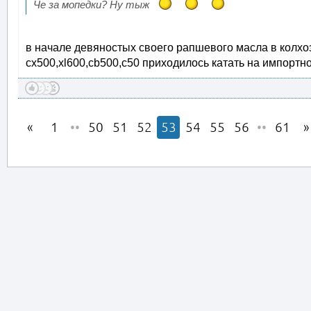
Че за мопедки? Ну тыж
в начале девяностых своего рапшевого масла в колх
cx500,xl600,cb500,с50 приходилось катать на импортно
1
••
50
51
52
53
54
55
56
••
61