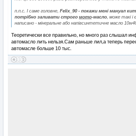
п.п.с. І саме головне,
Felix_90 - покажи мені мануал к
потрібно заливати строго
мото
-масло
, може такі і 
написано - мінеральне або напівсинтетичне масло 10w40 і
Теоретически все правильно, но много раз слышал ин
автомасло лить нельзя.Сам раньше лил,а теперь пер
автомасле больше 10 тыс.