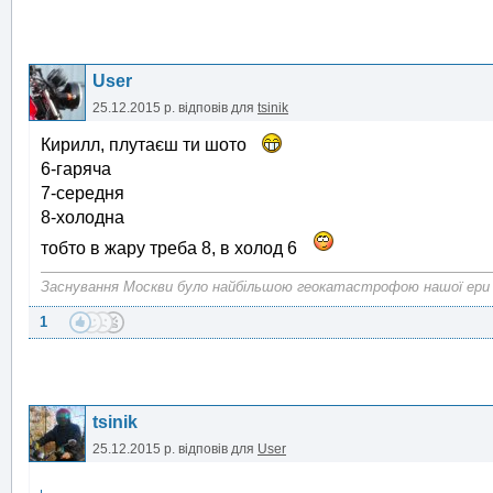
User
25.12.2015 р.
відповів для
tsinik
Кирилл, плутаєш ти шото
6-гаряча
7-середня
8-холодна
тобто в жару треба 8, в холод 6
Заснування Москви було найбільшою геокатастрофою нашої ери
1
tsinik
25.12.2015 р.
відповів для
User