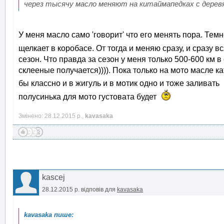
через тысячу масло меняют на китаймапедках с дере
У меня масло само 'говорит' что его менять пора. Тем
щелкает в коробасе. От тогда и меняю сразу, и сразу 
сезон. Что правда за сезон у меня только 500-600 км 
склееные получается)))). Пока только на мото масле 
бы классно и в жигуль и в мотик одно и тоже заливать
полусинька для мото густовата будет
Змінено: 28.12.2015 р.,
kavasaka
kascej
28.12.2015 р.
відповів для
kavasaka