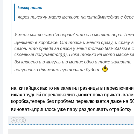
через тысячу масло меняют на китаймапедках с де
У меня масло само 'говорит' что его менять пора. Те
щелкает в коробасе. От тогда и меняю сразу, и сразу 
сезон. Что правда за сезон у меня только 500-600 км в
склееные получается)))). Пока только на мото масле к
бы классно и в жигуль и в мотик одно и тоже заливать
полусинька для мото густовата будет
на китайцах как то не заметил разницы в переключени
ижах трудней переключались,может пока прикатывалис
коробка,теперь без проблем переключается даже на 5
виноваты,пришлось уже пару раз доливать отработку