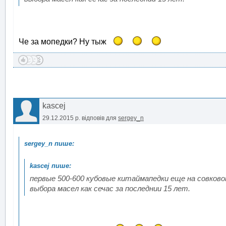
Че за мопедки? Ну тыж
kascej
29.12.2015 р.
відповів для
sergey_n
первые 500-600 кубовые китаймапедки еще на совково
выбора масел как сечас за последнии 15 лет.