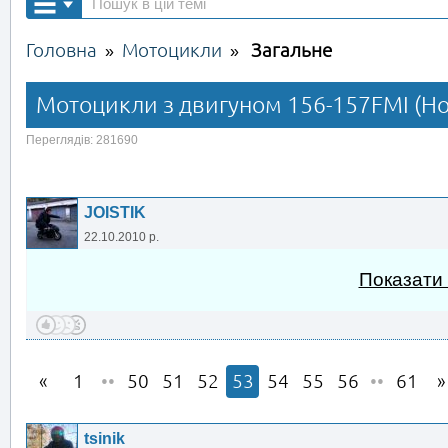
Головна
Мотоцикли
Загальне
»
»
Мотоцикли з двигуном 156-157FMI (H
Переглядів: 281690
JOISTIK
22.10.2010 р.
Показати
1
••
50
51
52
53
54
55
56
••
61
tsinik