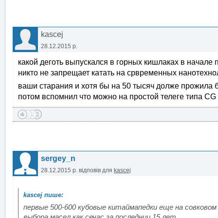
kascej
28.12.2015 р.
какой деготь выпускался в горных кишлаках в начале 
никто не запрещает катать на срвременных нанотехно
ваши старания и хотя бы на 50 тысяч долже прожила 
потом вспомнил что можно на простой телеге типа CG 
sergey_n
28.12.2015 р.
відповів для
kascej
первые 500-600 кубовые китаймапедки еще на совковом 
выбора масел как сечас за последнии 15 лет.