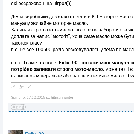
які розраховані на нігрол)))
Деякі виробники дозволяють лити в КП моторне масло + 
мануалу звичайне моторне масло.
Заливай строго мото-масло, ніхто ж не забороняє, а як
доплата за напис "мото4т", хоча саме масло може бут
такогож класу.
п.с. це все 100500 разів розжовувалось у тема по мас
п.п.с. І саме головне,
Felix_90 - покажи мені мануал
потрібно заливати строго
мото
-масло
, може такі і 
написано - мінеральне або напівсинтетичне масло 10w40
☭ = 卐 = Z
Змінено: 27.12.2015 р.,
hitmanhunter