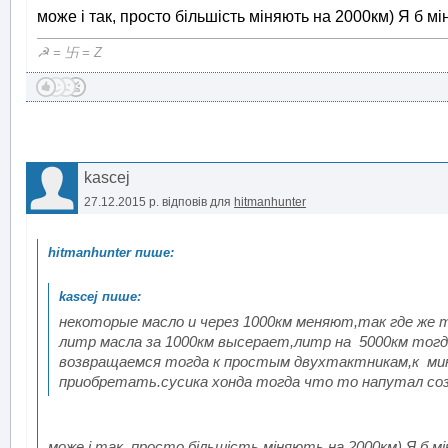
може і так, просто більшість міняють на 2000км) Я б мі
☭ = 卐 = Z
kascej
27.12.2015 р.
відповів для
hitmanhunter
некоторые масло и через 1000км меняют,так где же 
литр масла за 1000км высерает,литр на 5000км тогд
возвращаемся тогда к простым двухтактникам,к ми
приобретать.сусика хонда тогда что то напутал соз
може і так, просто більшість міняють на 2000км) Я б мі