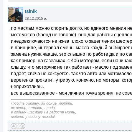
tsinik
28.12.2015 р.
по маслам можно спорить долго, но единого мнения не
мотомасло (бренд не говорю). оно для работы сцеплен
инедовключаются не из-за плохого зацепления шестер
в принципе, интервал смены масла каждый выбирает и
замена нужна чааще. это слышно по работе да и по сам
как пример: на газельках с 406 мотором, если начинают
слышу, что моторчик не так работает - масло под заме
падает, свеча не коксуется. так что авто или мотомасл
веретенка прокатит. утрирую, конечно. но моторы, кот
неприхотливы.
все вышесказанное - моя личная точка зрения. не сове
Любіть Україну, як сонце, любіть,
як вітер, і трави, і води,
в годину щасливу і в радості мить,
любіть у годину негоди!