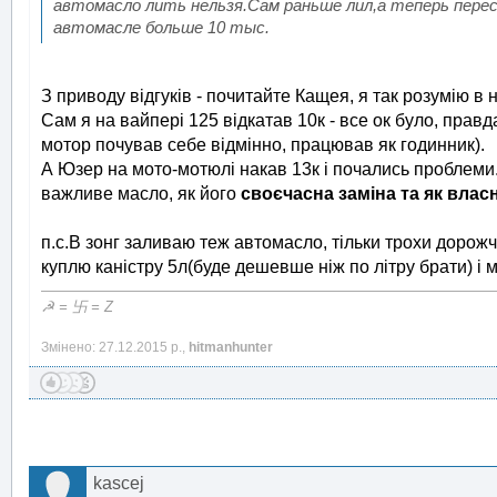
автомасло лить нельзя.Сам раньше лил,а теперь пер
автомасле больше 10 тыс.
З приводу відгуків - почитайте Кащея, я так розумію в 
Сам я на вайпері 125 відкатав 10к - все ок було, прав
мотор почував себе відмінно, працював як годинник).
А Юзер на мото-мотюлі накав 13к і почались проблеми...
важливе масло, як його
своєчасна заміна та як вла
п.с.В зонг заливаю теж автомасло, тільки трохи дорожч
куплю каністру 5л(буде дешевше ніж по літру брати) і
☭ = 卐 = Z
Змінено: 27.12.2015 р.,
hitmanhunter
kascej