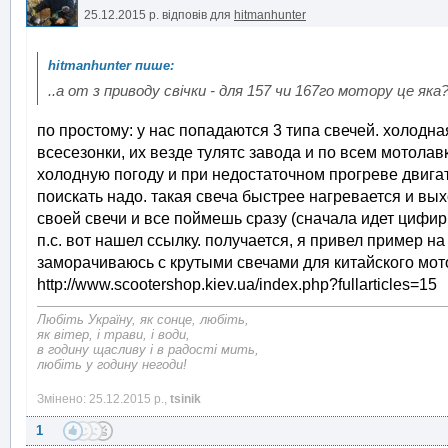
25.12.2015 р.
відповів для
hitmanhunter
..а от з приводу свічки - для 157 чи 167го мотору це як
по простому: у нас попадаются 3 типа свечей. холодная
всесезонки, их везде тулятс завода и по всем мотолавка
холодную погоду и при недостаточном прогреве двигате
поискать надо. такая свеча быстрее нагревается и в
своей свечи и все поймешь сразу (сначала идет цифирь 
п.с. вот нашел ссылку. получается, я привел пример н
заморачиваюсь с крутыми свечами для китайского мото
http://www.scootershop.kiev.ua/index.php?fullarticles=15
Любіть Україну, як сонце, любіть,
як вітер, і трави, і води,
в годину щасливу і в радості мить,
любіть у годину негоди!
Змінено: 25.12.2015 р.,
tsinik
1