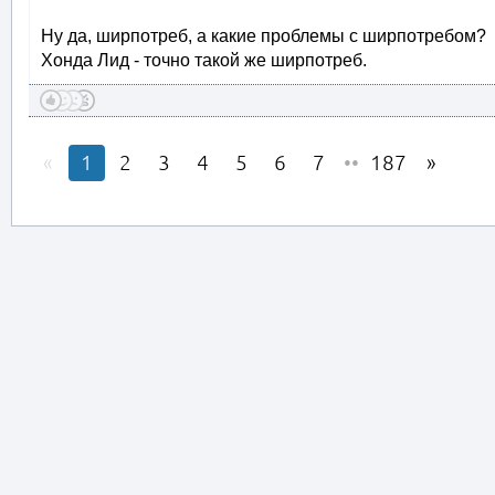
Ну да, ширпотреб, а какие проблемы с ширпотребом?
Хонда Лид - точно такой же ширпотреб.
1
2
3
4
5
6
7
••
187