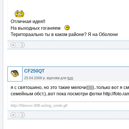
Отличная идея!!
На выходных гоганяем
Територаально ты в каком районе? Я на Оболони
CF250QT
25.04.2008 р.
відповів для
fum
я с святошино, но это такие мелочи)))))..только вот я с
семейным обст.)..вот пока посмотри фотки http://foto.ra
http://filesvvr.008.ru/img_smile.gif