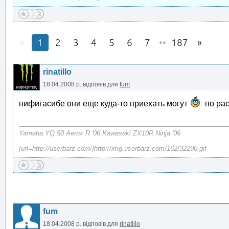
1
2
3
4
5
6
7
••
187
rinatillo
18.04.2008 р.
відповів для
fum
нифигасибе они еще куда-то приехать могут
по рас
Yamaha YQ 50 Aerox R '06 Kawasaki ZX10R Ninja '06
[url=http://userbarz.com/]http://img.userbarz.com/162/32290.gif
fum
18.04.2008 р.
відповів для
rinatillo