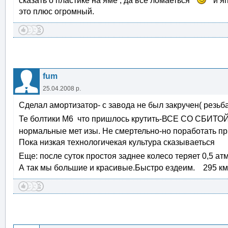
сказать о пластике на яме , да всё ломаеться
и яп
это плюс огромный.
fum
25.04.2008 р.
Сделал амортизатор- с завода не был закручен( резьб
Те болтики М6 что пришлось крутить-ВСЕ СО СБИТО
нормальные мет изы. Не смертельно-но поработать п
Пока низкая технологичекая культура сказываеться
Еще: после суток простоя заднее колесо теряет 0,5 ат
А так мы большие и красивые.Быстро ездеим. 295 к