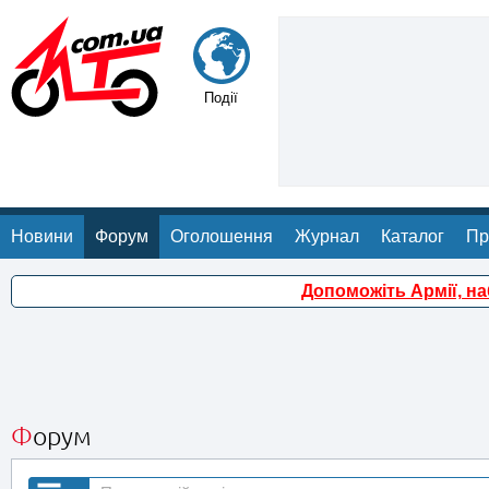
Події
Новини
Форум
Оголошення
Журнал
Каталог
Пр
Допоможіть Армії, н
Форум