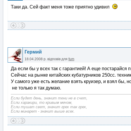
Таки да. Сей факт меня тоже приятно удивил
Гермий
18.04.2008 р.
відповів для
fum
Да если бы у всех так с гарантией! А еще постарайся 
Сейчас на рынке китайских кубатурников 250сс. техник
У самого уже есть желание взять круизер, и взял бы, 
не только я так думаю.
Если будет день, значит тени не в счет,
Если харакири, то кривым мечом,
Если тушат свет, значит грех так грех,
Если минарет - значит выше всех.