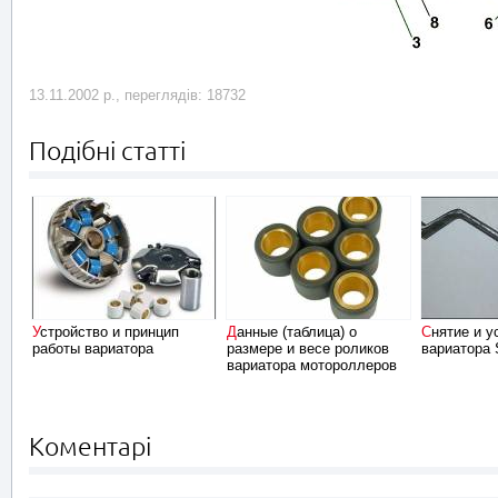
13.11.2002 р., переглядів: 18732
Подібні статті
Устройство и принцип
Данные (таблица) о
Снятие и установка
работы вариатора
размере и весе роликов
вариатора 
вариатора мотороллеров
Коментарі