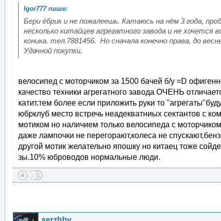
Бери ёбрик и не пожалеешь. Катаюсь на нём 3 года, проб
несколько китайцев агрегатного завода и не хочется в
коника. тел.7881456. Но сначала конечно права, до ве
Удачной покупки.
велосипед с моторчиком за 1500 бачей б/у =D офиген
качество техники агрегатного завода ОЧЕНЬ отличаетс
катит.тем более если приложить руки то "агрегаты"буду
юбрклуб место встречь неадекватниых сектантов с ко
мотиком но наличием только велосипеда с моторчико
даже лампочки не перегорают,колеса не спускают,бенз 
другой мотик желательно япошку но китаец тоже сойде
зы.10% юброводов нормальные люди.
serzhbv