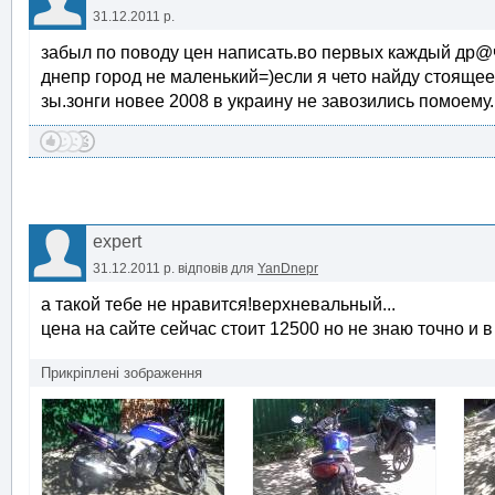
31.12.2011 р.
забыл по поводу цен написать.во первых каждый др@ч
днепр город не маленький=)если я чето найду стоящее
зы.зонги новее 2008 в украину не завозились помоему.
expert
31.12.2011 р.
відповів для
YanDnepr
а такой тебе не нравится!верхневальный...
цена на сайте сейчас стоит 12500 но не знаю точно и в
Прикріплені зображення