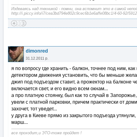
Издеваясь над техникой - помни, она вспомнит это в самой неп
http://i.piccy.info/i7/cea3bd794e802c9cec6b1e6affe08bc1/4-60-92/591
dimonred
31.12.2011 р.
я по вопросу где хранить - балкон, точнее под ним, к
детектором движения установить, что бы меньше желаю
джип под подъездом ставит, а прожектор на балконе ч
включается свет, и его видно всем окнам...
а про платную стоянку, был как то случай в Запорожье, 
увели с платной парковки, причем практически от домик
захочет, тот уведет...
у друга в Киеве прямо из закрытого подъезда утянули
марш...
все проходит,и ЭТО-тоже пройдет !