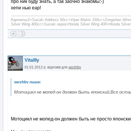
про ник буду знать, а так заочно знакомы:-)
хепи нью еар!
Карпаты2>Suzuki Address 50cc>Viper Matrix 150cc>Zongshen Winn
Silver Wing 400cc>Suzuki sepia>Honda Silver Wing 400>Honda Silve
Vitallly
01.01.2012 р.
відповів для
serzhbv
Мотоцикл не мопед-он должен быть японский.Все оста
Мотоцикл не мопед-он должен быть не просто японский.