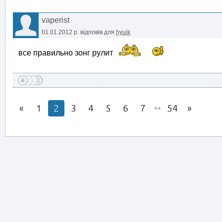
vaperist
01.01.2012 р.
відповів для
hyuik
все правильно зонг рулит
1
2
3
4
5
6
7
••
54