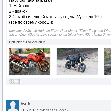
Пару фот для затравки
1 -мой зонг
2 - дракон
3,4 - мой нинешний максискут (цена б/у около 10к)
(все по своему хороши)
Карпаты2>Suzuki Address 50cc>Viper Matrix 150cc>Zongshen Winn
Silver Wing 400cc>Suzuki sepia>Honda Silver Wing 400>Honda Silve
Прикріплені зображення
hyuik
31.12.2011 р.
відповів для
Speedy