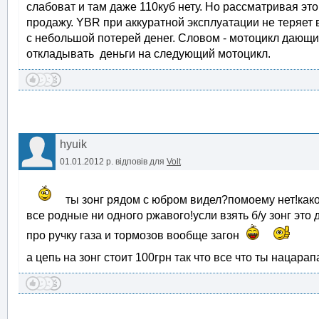
слабоват и там даже 110куб нету. Но рассматривая эт
продажу. YBR при аккуратной эксплуатации не теряет 
с небольшой потерей денег. Словом - мотоцикл дающи
откладывать деньги на следующий мотоцикл.
hyuik
01.01.2012 р.
відповів для
Volt
ты зонг рядом с юбром видел?помоему нет!как
все родные ни одного ржавого!усли взять б/у зонг это
про ручку газа и тормозов вообще загон
а цепь на зонг стоит 100грн так что все что ты нацара