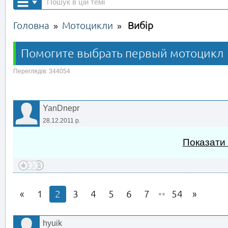
Головна
Мотоцикли
Вибір
»
»
Помогите выбрать первый мотоцикл
Переглядів: 344054
YanDnepr
28.12.2011 р.
Показати
1
2
3
4
5
6
7
••
54
hyuik