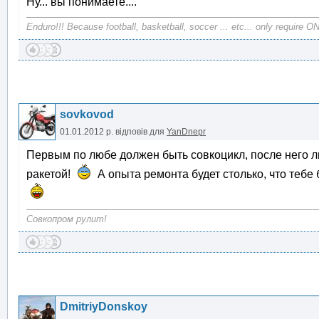
Ну... вы понимаете....
Enduro!!! Because football, basketball, soccer ... etc... only require ON
sovkovod
01.01.2012 р.
відповів для
YanDnepr
Первым по любе должен быть совкоцикл, после него 
ракетой!
А опыта ремонта будет столько, что тебе 
Совкопром рулит!
DmitriyDonskoy