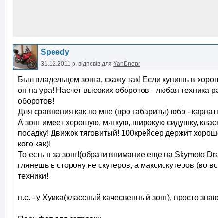
Speedy
31.12.2011 р.
відповів для
YanDnepr
Был владельцом зонга, скажу так! Если купишь в хорош
он на ура! Насчет высоких оборотов - любая техника 
оборотов!
Для сравнения как по мне (про габариты) юбр - карпат
А зонг имеет хорошую, мягкую, широкую сидушку, кла
посадку! Движок тяговитый! 100крейсер держит хорошо,
кого как)!
То есть я за зонг!(обрати внимание еще на Skymoto D
глянешь в сторону не скутеров, а максискутеров (во вс
техники!
п.с. - у Хуика(классный качесвенный зонг), просто знаю