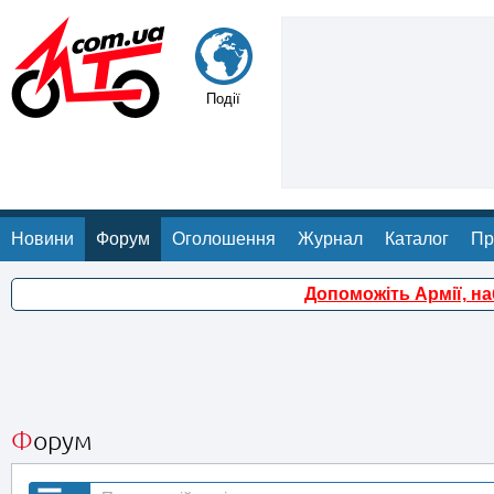
Події
Новини
Форум
Оголошення
Журнал
Каталог
Пр
Допоможіть Армії, н
Форум