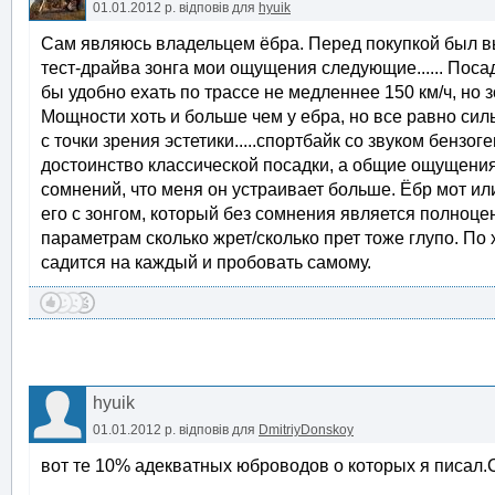
01.01.2012 р.
відповів для
hyuik
Сам являюсь владельцем ёбра. Перед покупкой был вы
тест-драйва зонга мои ощущения следующие...... Посад
бы удобно ехать по трассе не медленнее 150 км/ч, но з
Мощности хоть и больше чем у ебра, но все равно сильн
с точки зрения эстетики.....спортбайк со звуком бензо
достоинство классической посадки, а общие ощущения
сомнений, что меня он устраивает больше. Ёбр мот ил
его с зонгом, который без сомнения является полноц
параметрам сколько жрет/сколько прет тоже глупо. По 
садится на каждый и пробовать самому.
hyuik
01.01.2012 р.
відповів для
DmitriyDonskoy
вот те 10% адекватных юброводов о которых я писал.