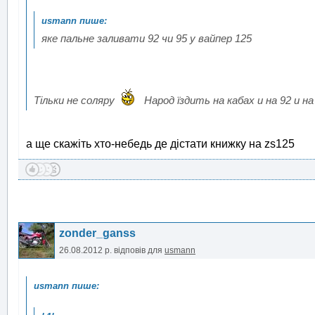
яке пальне заливати 92 чи 95 у вайпер 125
Тільки не соляру
Народ їздить на кабах и на 92 и на 
а ще скажіть хто-небедь де дістати книжку на zs125
zonder_ganss
26.08.2012 р.
відповів для
usmann