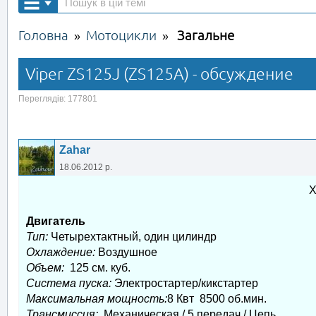
Головна
Мотоцикли
Загальне
»
»
Viper ZS125J (ZS125A) - обсуждение
Переглядів: 177801
Zahar
18.06.2012 р.
Х
Двигатель
Тип:
Четырехтактный, один цилиндр
Охлаждение:
Воздушное
Объем:
125 см. куб.
Система пуска:
Электростартер/кикстартер
Максимальная мощность:
8 Квт 8500 об.мин.
Трансмиссия:
Механическая / 5 передач / Цепь