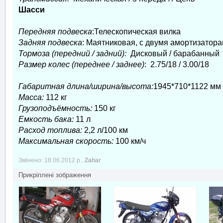
Шасси
Передняя подвеска
:Телескопическая вилка
Задняя подвеска
: Маятниковая, с двумя амортизатор
Тормоза (передний / задний):
Дисковый / барабанный
Размер колес (переднее / заднее)
: 2.75/18 / 3.00/18
Габаритная длина/ширина/высота:
1945*710*1122 мм
Масса:
112 кг
Грузоподъёмность:
150 кг
Емкость бака:
11 л
Расход топлива:
2,2 л/100 км
Максимальная скорость:
100 км/ч
Змінено: 18.06.2012 р.,
Zahar
Прикріплені зображення