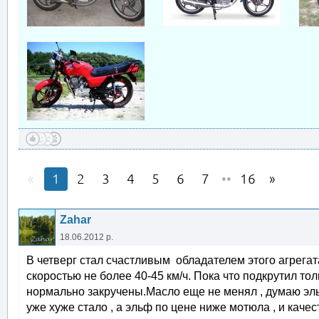
1
2
3
4
5
6
7
••
16
Zahar
18.06.2012 р.
В четверг стал счастливым обладателем этого агрегата.
скоростью не более 40-45 км/ч. Пока что подкрутил т
нормально закручены.Масло еще не менял , думаю эльф
уже хуже стало , а эльф по цене ниже мотюла , и каче