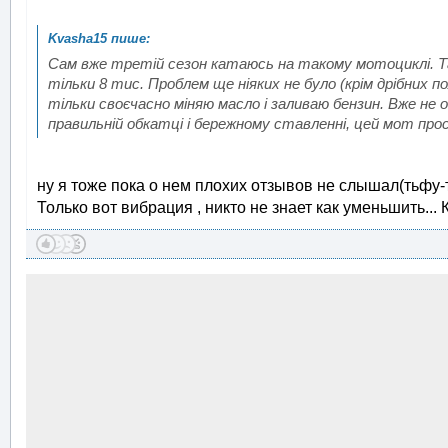
Сам вже третій сезон катаюсь на такому мотоциклі. Так
тільки 8 тис. Проблем ще ніяких не було (крім дрібних п
тільки своєчасно міняю масло і заливаю бензин. Вже не
правильній обкатці і бережному ставленні, цей мот про
ну я тоже пока о нем плохих отзывов не слышал(тьфу-т
Только вот вибрация , никто не знает как уменьшить... 