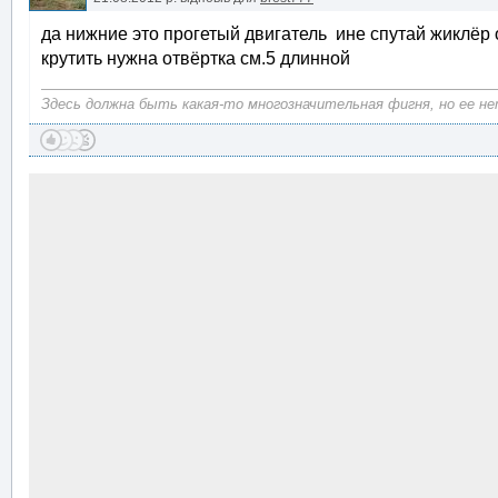
да нижние это прогетый двигатель ине спутай жиклёр 
крутить нужна отвёртка см.5 длинной
Здесь должна быть какая-то многозначительная фигня, но ее нет