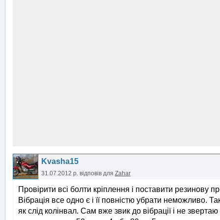
Kvasha15
31.07.2012 р.
відповів для
Zahar
Провірити всі болти кріплення і поставити резинову п
Вібрація все одно є і її повністю убрати неможливо. Т
як слід колінвал. Сам вже звик до вібрації і не звертаю