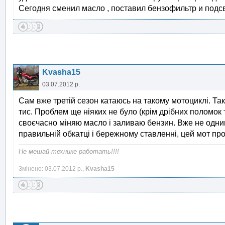
Сегодня сменил масло , поставил бензофильтр и подсв
Kvasha15
03.07.2012 р.
Сам вже третій сезон катаюсь на такому мотоциклі. Так я
тис. Проблем ще ніяких не було (крім дрібних поломок т
своєчасно міняю масло і заливаю бензин. Вже не одн
правильній обкатці і бережному ставленні, цей мот про
Не мешай технике работать!!!!
Змінено: 03.07.2012 р.,
Kvasha15