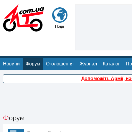
Події
Новини
Форум
Оголошення
Журнал
Каталог
Пр
Допоможіть Армії, н
Форум