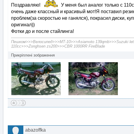
Поздравляю!
У меня был аналог только с 110с
очень даже классный и красивый мот!Я поставил резин
проблем(за скоростью не ганялся), покрасил диски, ку
оригинал))
Фотки до и после стайлинга!
Пешком>>>Велосипед>>>МТ-10>>>Asiamoto 139qmb>>>Suzuki let
110cc>>>Zonghsen zs200>>>CBR 1000RR FireBlade
Прикріплені зображення
abazoffka