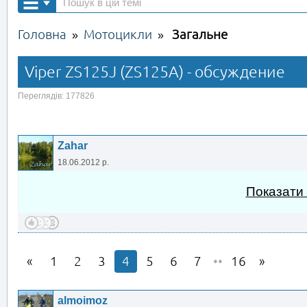
Головна
Мотоцикли
Загальне
»
»
Viper ZS125J (ZS125A) - обсуждение
Переглядів: 177826
Zahar
18.06.2012 р.
Показати
1
2
3
4
5
6
7
••
16
almoimoz