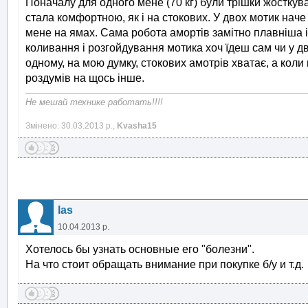
Поначалу для одного мене (70 кг) були трішки жосткува
стала комфортною, як і на стокових. У двох мотик наче
мене на ямах. Сама робота амортів замітно плавніша і 
коливання і розгойдування мотика хоч їдеш сам чи у д
одному, на мою думку, стокових амотрів хватає, а коли 
роздумів на щось інше.
Не мешай технике работать!!!!
Змінено: 30.03.2013 р.,
Kvasha15
las
10.04.2013 р.
Хотелось бы узнать основные его "болезни".
На что стоит обращать внимание при покупке б/у и т.д.