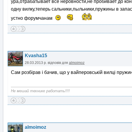
ура,отрабатывает все неровности,не пробивает до кон
одну вилку,теперь сальники,пыльники,пружины в зап
устно форумчанам
Kvasha15
28.03.2013 р.
відповів для
almoimoz
Сам розбірав і бачив, що у вайперовській вилці пружина
Не мешай технике работать!!!!
almoimoz