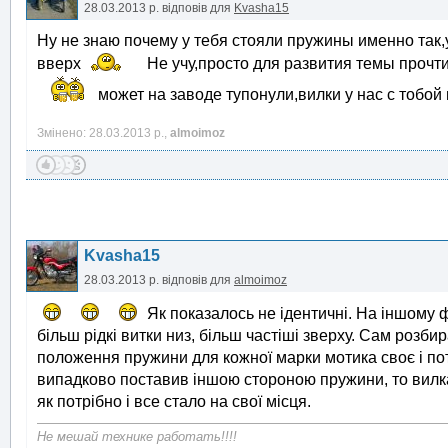
28.03.2013 р.
відповів для
Kvasha15
Ну не знаю почему у тебя стояли пружины именно так,у
вверх
Не учу,просто для развития темы прочти(без
может на заводе тупонули,вилки у нас с тобой
Змінено: 28.03.2013 р.,
almoimoz
Kvasha15
28.03.2013 р.
відповів для
almoimoz
Як показалось не ідентичні. На іншому 
більш рідкі витки низ, більш частіші зверху. Сам розбир
положення пружини для кожної марки мотика своє і по
випадково поставив іншою стороною пружини, то вилка
як потрібно і все стало на свої місця.
Не мешай технике работать!!!!