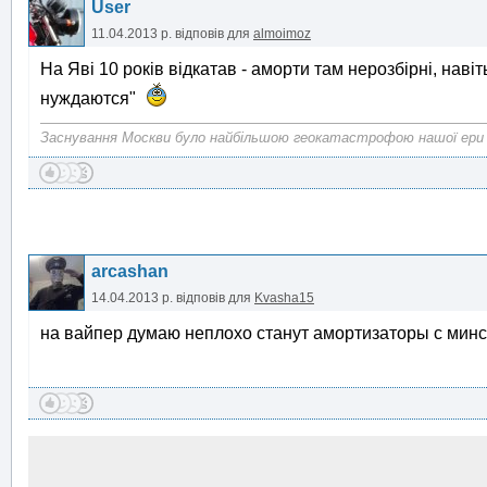
User
11.04.2013 р.
відповів для
almoimoz
На Яві 10 років відкатав - аморти там нерозбірні, наві
нуждаются"
Заснування Москви було найбільшою геокатастрофою нашої ери
arcashan
14.04.2013 р.
відповів для
Kvasha15
на вайпер думаю неплохо станут амортизаторы с минс