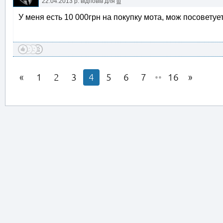
22.04.2013 р.
відповів для
ttl
У меня есть 10 000грн на покупку мота, мож посовету
1
2
3
4
5
6
7
••
16