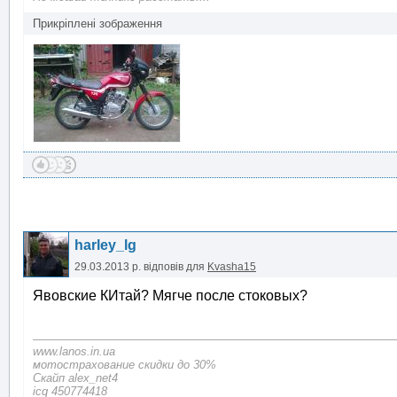
Прикріплені зображення
harley_lg
29.03.2013 р.
відповів для
Kvasha15
Явовские КИтай? Мягче после стоковых?
www.lanos.in.ua
мотострахование скидки до 30%
Скайп alex_net4
icq 450774418