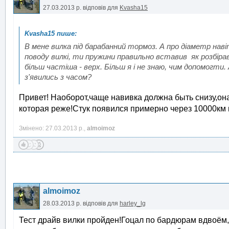
27.03.2013 р.
відповів для
Kvasha15
В мене вилка під барабанний тормоз. А про діаметр навіт
поводу вилкі, ти пружини правильно вставив як розбірав?
більш частіша - верх. Більш я і не знаю, чим допомогти. 
з'явились з часом?
Привет! Наоборот,чаще навивка должна быть снизу,он
которая реже!Стук появился примерно через 10000км п
Змінено: 27.03.2013 р.,
almoimoz
almoimoz
28.03.2013 р.
відповів для
harley_lg
Тест драйв вилки пройден!Гоцал по бардюрам вдвоём,