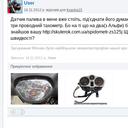
User
16.11.2012 р.
відповів для
Kvasha15
Датчик палива в мене вже стоїть, під'єднати його дум
три проводний тахометр. Бо на ті що на два(з Альфи) б
знайшов вашу http://skuterok.com.ua/spidometr-zs125j Щ
швидкості?
Заснування Москви було найбільшою геокатастрофою нашої ери
Змінено: 16.11.2012 р.,
User
Прикріплені зображення