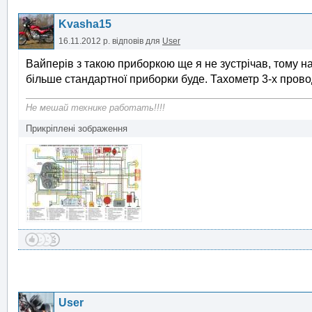
Kvasha15
16.11.2012 р.
відповів для
User
Вайперів з такою приборкою ще я не зустрічав, тому на
більше стандартної приборки буде. Тахометр 3-х пров
Не мешай технике работать!!!!
Прикріплені зображення
User