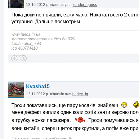
12.10.2012 р.
відповів для
zonder_ganss
Пока доки не пришли, езжу мало. Накатал всего 2 сотн
устранил. Дальше посмотрим...
www.lanos.in.ua
мотострахование скидки до 30%
Скайп alex_net4
icq 450774418
Kvasha15
12.11.2012 р.
відповів для
harley_lg
Трохи покатавшись, ще пару косяків знайдеш
мене дефект виплив один коли хотів зняти верхню пол
в трубку ножки пасажира.
Трохи помучившись я в
вони китайці сперш щиток прикрутили, а потім вже п