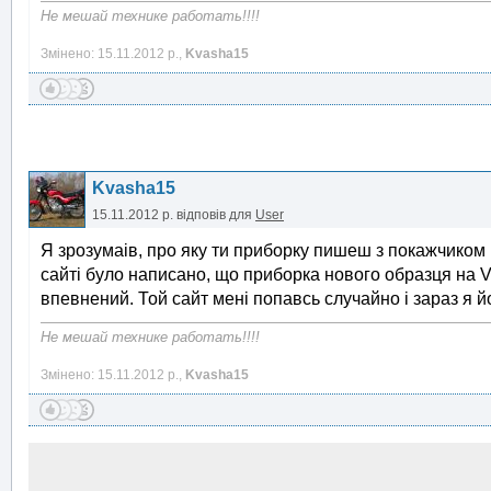
Не мешай технике работать!!!!
Змінено: 15.11.2012 р.,
Kvasha15
Kvasha15
15.11.2012 р.
відповів для
User
Я зрозумаів, про яку ти приборку пишеш з покажчиком
сайті було написано, що приборка нового образця на Vi
впевнений. Той сайт мені попавсь случайно і зараз я й
Не мешай технике работать!!!!
Змінено: 15.11.2012 р.,
Kvasha15