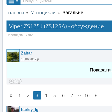
Головна
Мотоцикли
Загальне
»
»
Viper ZS125J (ZS125A) - обсуждение
Переглядів: 177823
Zahar
18.06.2012 р.
Показати
1
2
3
4
5
6
7
••
16
harley_lg