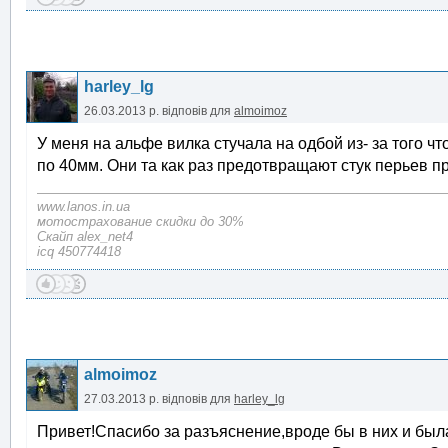
harley_lg
26.03.2013 р.
відповів для
almoimoz
У меня на альфе вилка стучала на одбой из- за того 
по 40мм. Они та как раз предотвращают стук перьев 
www.lanos.in.ua
мотострахование скидки до 30%
Скайп alex_net4
icq 450774418
almoimoz
27.03.2013 р.
відповів для
harley_lg
Привет!Спасибо за разъяснение,вроде бы в них и бы