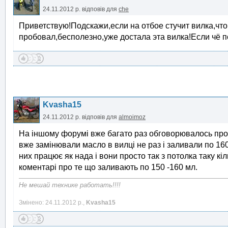
24.11.2012 р.
відповів для
che
Приветствую!Подскажи,если на отбое стучит вилка,что
пробовал,бесполезно,уже достала эта вилка!Если чё 
Kvasha15
24.11.2012 р.
відповів для
almoimoz
На іншому форумі вже багато раз обговорювалось про к
вже замінювали масло в вилці не раз і заливали по 160
них працює як нада і вони просто так з потолка таку кіл
коментарі про те що заливають по 150 -160 мл.
Не мешай технике работать!!!!
Змінено: 24.11.2012 р.,
Kvasha15