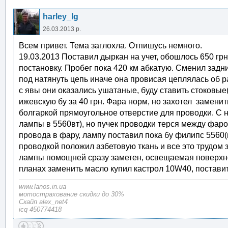
harley_lg
26.03.2013 р.
Всем привет. Тема заглохла. Отпишусь немного.
19.03.2013 Поставил дыркан на учет, обошлось 650 гр
постановку. Пробег пока 420 км абкатую. Сменил зад
под натянуть цепь иначе она провисая цеплялась об р
с явы они оказались ушатаные, буду ставить стоковы
ижевскую бу за 40 грн. Фара норм, но захотел заменит
болгаркой прямоугольное отверстие для проводки. С н
лампы в 5560вт), но пучек проводки терся между фаро
провода в фару, лампу поставил пока бу филипс 5560(
проводкой положил азбетовую ткань и все это трудом 
лампы помощней сразу заметен, освещаемая поверхно
планах заменить масло купил кастрол 10W40, поставит
www.lanos.in.ua
мотострахование скидки до 30%
Скайп alex_net4
icq 450774418