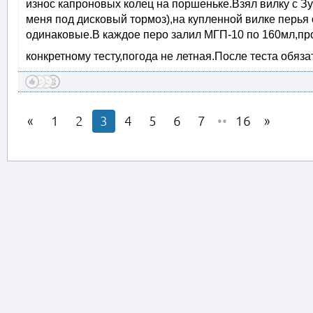
износ капроновых колец на поршеньке.Взял вилку с З
меня под дисковый тормоз),на купленной вилке перья
одинаковые.В каждое перо залил МГП-10 по 160мл,про
конкретному тесту,погода не летная.После теста обяза
1
2
3
4
5
6
7
••
16