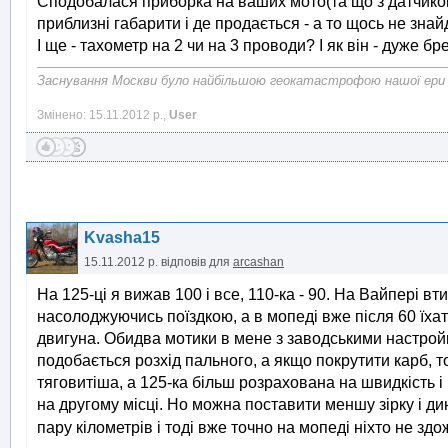
Сподобалася приборка на ваших мото(та що з датчиком 
приблизні габарити і де продається - а то щось не знай
І ще - тахометр на 2 чи на 3 проводи? І як він - дуже б
Заснування Москви було найбільшою геокатастрофою нашої ери
Змінено: 15.11.2012 р.,
User
Kvasha15
15.11.2012 р.
відповів для
arcashan
На 125-ці я вижав 100 і все, 110-ка - 90. На Вайпері в
насолоджуючись поїздкою, а в мопеді вже після 60 їхат
двигуна. Обидва мотики в мене з заводськими настройк
подобається розхід пального, а якщо покрутити карб, 
тяговитіша, а 125-ка більш розрахована на швидкість і
на другому місці. Но можна поставити меншу зірку і д
пару кілометрів і тоді вже точно на мопеді ніхто не зд