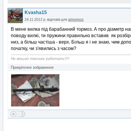
Kvasha15
24.11.2012 р.
відповів для
almoimoz
В мене вилка під барабанний тормоз. А про діаметр наві
поводу вилкі, ти пружини правильно вставив як розбір
низ, а більш частіша - верх. Більш я і не знаю, чим доп
початку, чи з'явились з часом?
Не мешай технике работать!!!!
Прикріплені зображення