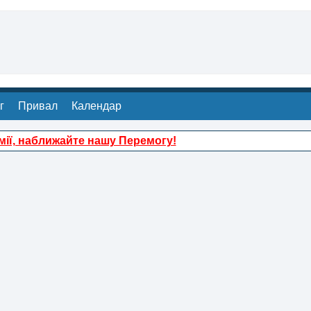
г
Привал
Календар
ії, наближайте нашу Перемогу!