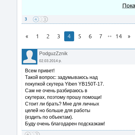
Пока
3
1
2
3
4
5
6
7
••
14
PodguzZznik
02.03.2014 р.
Всем привет!
Такой вопрос: задумываюсь над
покупкой скутера Yiben YB150T-17.
Сам не очень разбираюсь в
скутерах, поэтому прошу помощи!
Стоит ли брать? Мне для личных
целей но больше для работы
(ездить по объектам).
Буду очень благодарен подсказкам!