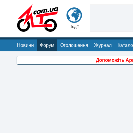
Події
Новини
Форум
Оголошення
Журнал
Катало
Допоможіть Арм