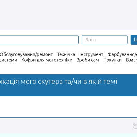
Ш
Обслуговування/ремонт
Технічка
Інструмент
Фарбування/с
 системи
Кофри для мототехніки
Зроби сам
Покупки
Взає
ікація мого скутера та/чи в якій темі