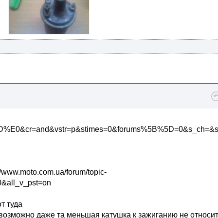
E0&cr=and&vstr=p&stimes=0&forums%5B%5D=0&s_ch=&
/www.moto.com.ua/forum/topic-
ll_v_pst=on
т туда
 возможно даже та меньшая катушка к зажиганию не относит