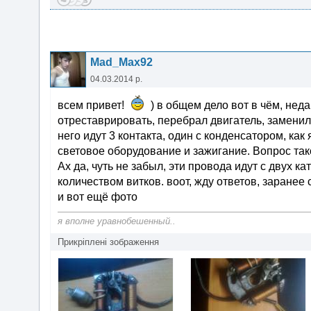
Mad_Max92
04.03.2014 р.
всем привет!
) в общем дело вот в чём, нед
отреставрировать, перебрал двигатель, заменил
него идут 3 контакта, один с конденсатором, как
световое оборудование и зажигание. Вопрос так
Ах да, чуть не забыл, эти провода идут с двух к
количеством витков. воот, жду ответов, заранее 
и вот ещё фото
я вполне уравнобешенный..
Прикріплені зображення