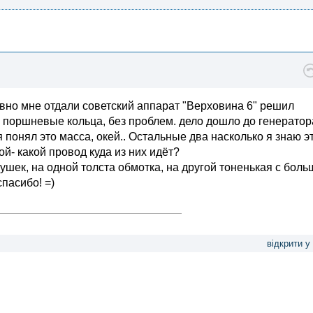
авно мне отдали советский аппарат "Верховина 6" решил
 поршневые кольца, без проблем. дело дошло до генератора
 я понял это масса, окей.. Остальные два насколько я знаю э
ой- какой провод куда из них идёт?
атушек, на одной толста обмотка, на другой тоненькая с бол
спасибо! =)
відкрити у