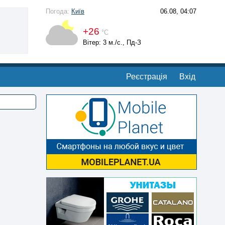
Погода:
Київ
06.08, 04:07
+26
°С
Вітер: 3 м./с., Пд-З
Реєстрація
Вхід