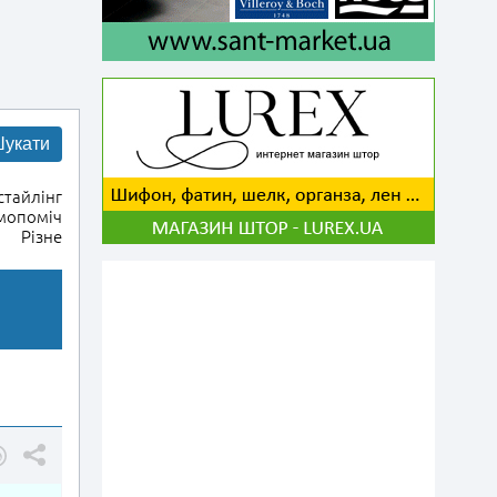
укати
тайлінг
мопоміч
Різне