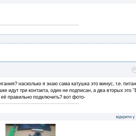
гания? насколько я знаю сама катушка это минус, т.е. пита
ке идут три контакта, один не подписан, а два вторых это "
ак её правильно подключить? вот фото-
відкрити у