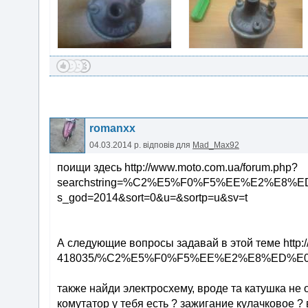
romanxx
04.03.2014 р.
відповів для
Mad_Max92
поищи здесь http://www.moto.com.ua/forum.php?
searchstring=%C2%E5%F0%F5%EE%E2%E8%ED%
s_god=2014&sort=0&u=&sortp=u&sv=t
А следующие вопросы задавай в этой теме http:/
418035/%C2%E5%F0%F5%EE%E2%E8%ED%E0&a
также найди электросхему, вроде та катушка не о
комутатор у тебя есть ? зажигание кулачковое ?