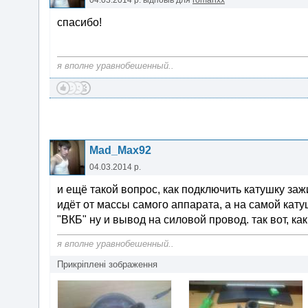
04.03.2014 р.
відповів для
romanxx
спасибо!
я вполне уравнобешенный..
Mad_Max92
04.03.2014 р.
и ещё такой вопрос, как подключить катушку зажи
идёт от массы самого аппарата, а на самой катуш
"ВКБ" ну и вывод на силовой провод. так вот, к
я вполне уравнобешенный..
Прикріплені зображення