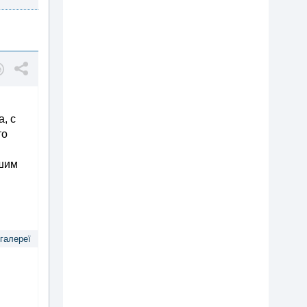
, с
то
ьшим
 галереї