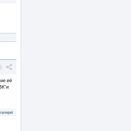
ние её
ВК"и
 галереї