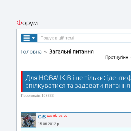
Форум
Головна
Загальні питання
»
Протиугінні
Для НОВАЧКІВ і не тільки: ідентиф
спілкуватися та задавати питання
Переглядів: 168333
адміністратор
GiS
15.08.2012 р.