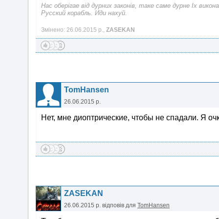
Нас оберiгае вiд дурних законiв, таке саме дурне Iх викона
Русский корабль. Иди нахуй.
Змінено: 26.06.2015 р.,
ZASEKAN
TomHansen
26.06.2015 р.
Нет, мне диоптрические, чтобы не спадали. Я оч
ZASEKAN
26.06.2015 р.
відповів для
TomHansen