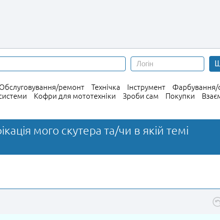
Ш
Обслуговування/ремонт
Технічка
Інструмент
Фарбування/с
 системи
Кофри для мототехніки
Зроби сам
Покупки
Взає
ікація мого скутера та/чи в якій темі