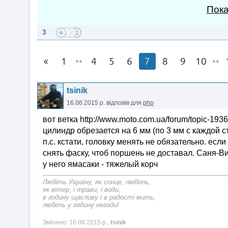
Пока
3
1
••
4
5
6
7
8
9
10
••
tsinik
16.06.2015 р.
відповів для
php
вот ветка http://www.moto.com.ua/forum/topic-1936
цилиндр обрезается на 6 мм (по 3 мм с каждой 
п.с. кстати, головку менять не обязательно. есл
снять фаску, чтоб поршень не доставал. Саня-Ви
у него ямасаки - тяжелый корч
Любіть Україну, як сонце, любіть,
як вітер, і трави, і води,
в годину щасливу і в радості мить,
любіть у годину негоди!
Змінено: 16.06.2015 р.,
tsinik