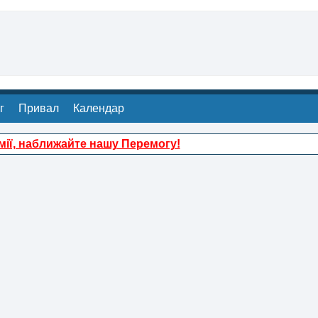
г
Привал
Календар
ії, наближайте нашу Перемогу!