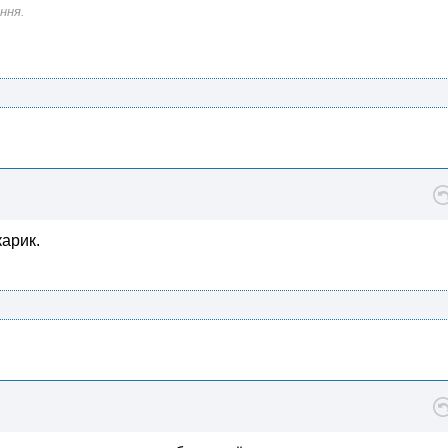
ння.
карик.