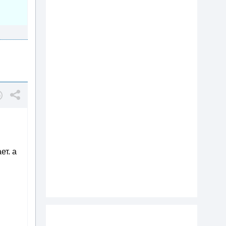
м
ет. а