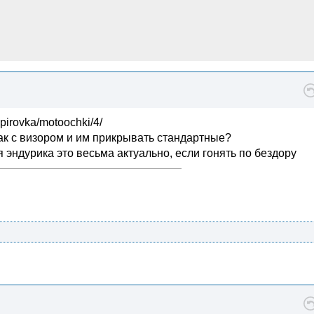
pirovka/motoochki/4/
мак с визором и им прикрывать стандартные?
я эндурика это весьма актуально, если гонять по бездору