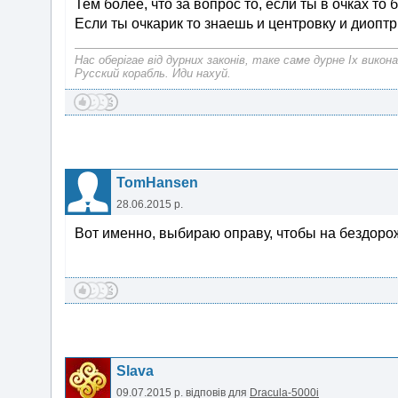
Тем более, что за вопрос то, если ты в очках то
Если ты очкарик то знаешь и центровку и диоптр
Нас оберiгае вiд дурних законiв, таке саме дурне Iх викона
Русский корабль. Иди нахуй.
TomHansen
28.06.2015 р.
Вот именно, выбираю оправу, чтобы на бездорож
Slava
09.07.2015 р.
відповів для
Dracula-5000i