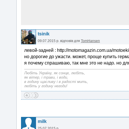
tsinik
09.07.2015 р.
відповів для
TomHansen
левой-задней : http://motomagazin.com.ua/motoeki
но дорогие до ужасти. может, проще купить гер
я почему спрашиваю, так мне это не надо. но дл
Любіть Україну, як сонце, любіть,
як вітер, і трави, і води,
в годину щасливу і в радості мить,
любіть у годину негоди!
milk
25.07.2015 р.