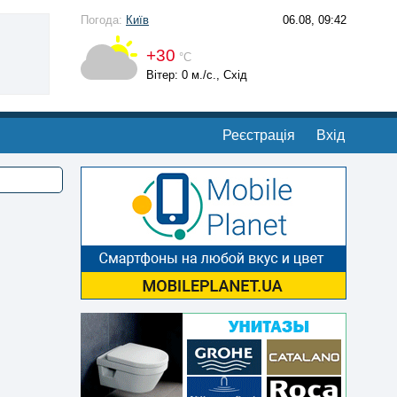
Погода:
Київ
06.08, 09:42
+30
°С
Вітер: 0 м./с., Схід
Реєстрація
Вхід