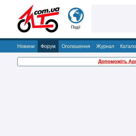
Події
Новини
Форум
Оголошення
Журнал
Катало
Допоможіть Арм