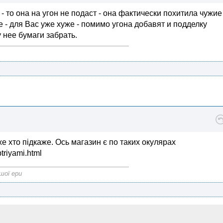
- то она на угон не подаст - она фактически похитила чужие
 - для Вас уже хуже - помимо угона добавят и подделку
 нее бумаги забрать.
же хто підкаже. Ось магазин є по таких окулярах
triyami.html
шої ери