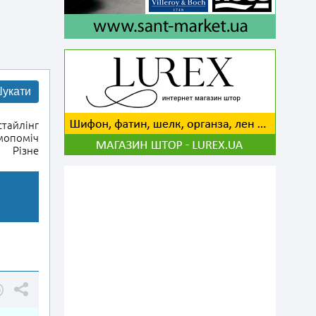
укати
тайлінг
мопоміч
Різне