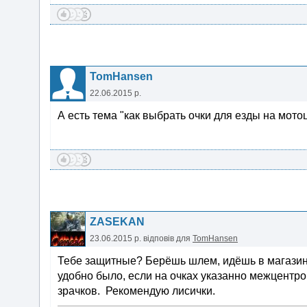
TomHansen
22.06.2015 р.
А есть тема "как выбрать очки для езды на мото
ZASEKAN
23.06.2015 р.
відповів для
TomHansen
Тебе защитные? Берёшь шлем, идёшь в магази
удобно было, если на очках указанно межцентро
зрачков. Рекомендую лисички.