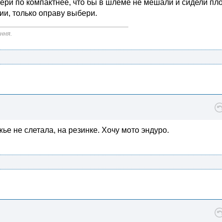
 бери по компактнее, что бы в шлёме не мешали и сидели пл
ии, только оправу выбери.
ння.
ье не слетала, на резинке. Хочу мото эндуро.