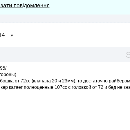
зати повідомлення
14
95/
стороны)
и бошка от 72сс (клапана 20 и 23мм), то достаточно райберо
кер катает полноценные 107сс с головкой от 72 и бед не зна