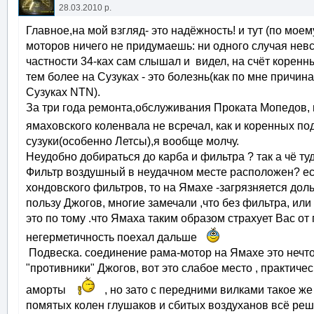
28.03.2010 р.
Главное,на мой взгляд- это надёжность! и тут (по мое
моторов ничего не придумаешь: ни одного случая невс
частности 34-ках сам слышал и видел, на счёт корен
тем более на Сузуках - это болезнь(как по мне причи
Сузуках NTN).
За три года ремонта,обслуживания Проката Мопедов, 
ямаховского коленвала не всречал, как и коренных 
сузуки(особенно Летсы),я вообще молчу.
Неудобно добираться до карба и фильтра ? так а чё туда
Фильтр воздушный в неудачном месте расположен? есл
хондовского фильтров, то на Ямахе -загрязняется дол
пользу Джогов, многие замечали ,что без фильтра, ил
это по тому .что Ямаха таким образом страхует Вас от
негерметичность поехал дальше
Подвеска. соединение рама-мотор на Ямахе это нечто!
"противники" Джогов, вот это слабое место , практиче
аморты
, но зато с передними вилками такое 
помятых колен глушаков и сбитых воздуханов всё реш