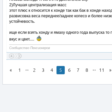
2)Лучшая централизация масс
этот плюс к относится к хонде так как бак в хонде нахо
развисовка веса переднее/заднее копесо и более низк
устойчевость.
ище если взять хонду и ямаху одного года выпуска то 
вкус и цвет.....
Сообщество Пенсионеров
1
••
2
3
4
5
6
7
8
••
11