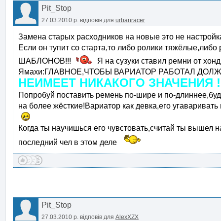
Pit_Stop
27.03.2010 р.
відповів для
urbanracer
Замена старых расходников на новые это не настрой
Если он тупит со старта,то либо ролики тяжёлые,
ШАБЛОНОВ!!!
Я на сузуки ставил ремни от хонд
Ямахи:ГЛАВНОЕ,ЧТОБЫ ВАРИАТОР РАБОТАЛ ДОЛ
НЕИМЕЕТ НИКАКОГО ЗНАЧЕНИЯ ! 
Попробуй поставить ремень по-шире и по-длиннее,буде
на более жёсткие!Вариатор как девка,его угаваривать 
Когда ты научишься его чувстовать,считай ты вышел н
последний чел в этом деле
Pit_Stop
27.03.2010 р.
відповів для
AlexXZX