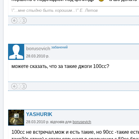
\"...мне стыдно быть хорошим...\" Е. Летов
забанений
borusevich
28.03.2010 р.
можете сказать, что за такие джоги 100сс?
YASHURIK
28.03.2010 р.
відповів для
borusevich
100сс не встречал,мож и есть такие, но 90сс -такие есть