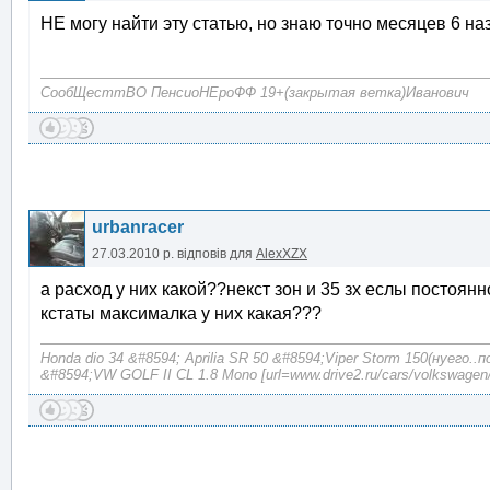
НЕ могу найти эту статью, но знаю точно месяцев 6 на
СообЩесттВО ПенсиоНЕроФФ 19+(закрытая ветка)Иванович
urbanracer
27.03.2010 р.
відповів для
AlexXZX
а расход у них какой??некст зон и 35 зх еслы постоян
кстаты максималка у них какая???
Honda dio 34 &#8594; Aprilia SR 50 &#8594;Viper Storm 150(нуего..
&#8594;VW GOLF II CL 1.8 Mono [url=www.drive2.ru/cars/volkswagen/