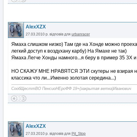
AlexXZX
27.03.2010 р.
відповів для
urbanracer
Ямаха слишком низко) Там где на Хонде можно проеха
легкий доступ к воздухану карбу) На Ямахе не так)
Ямаха Легче Хонды намного...я беру в пример 35 ЗХ и н
НО СКАЖУ МНЕ НРАВЯТСЯ ЭТИ скутеры не взирая на э
классика что ли...Именно золотая середина...)
СообЩесттВО ПенсиоНЕроФФ 19+(закрытая ветка)Иванович
AlexXZX
27.03.2010 р.
відповів для
Pit_Stop