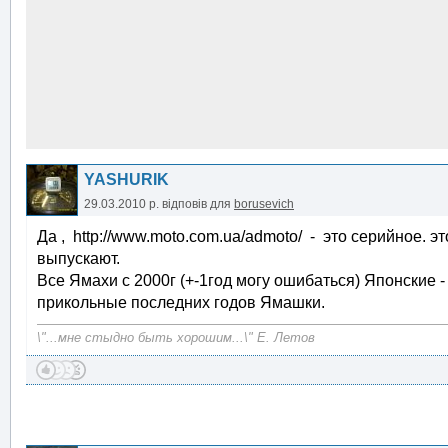
YASHURIK
29.03.2010 р.
відповів для
borusevich
Да , http://www.moto.com.ua/admoto/ - это серийное. э
выпускают.
Все Ямахи с 2000г (+-1год могу ошибаться) Японские -
прикольные последних годов Ямашки.
\"...мне стыдно быть хорошим...\" Е. Летов