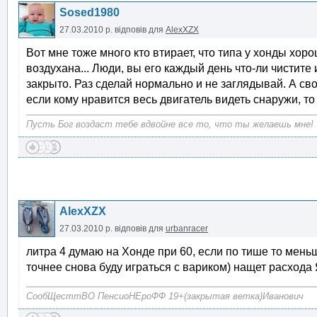
Sosed1980
27.03.2010 р.
відповів для
AlexXZX
Вот мне тоже много кто втирает, что типа у хонды хор
воздухана... Люди, вы его каждый день что-ли чистит
закрыто. Раз сделай нормально и не заглядывай. А сво
если кому нравится весь двигатель видеть снаружи, т
Пусть Бог воздаст тебе вдвойне все то, что ты желаешь мне!
AlexXZX
27.03.2010 р.
відповів для
urbanracer
литра 4 думаю на Хонде при 60, если по тише то меньш
точнее снова буду играться с вариком) нащет расхода 
СообЩесттВО ПенсиоНЕроФФ 19+(закрытая ветка)Иванович