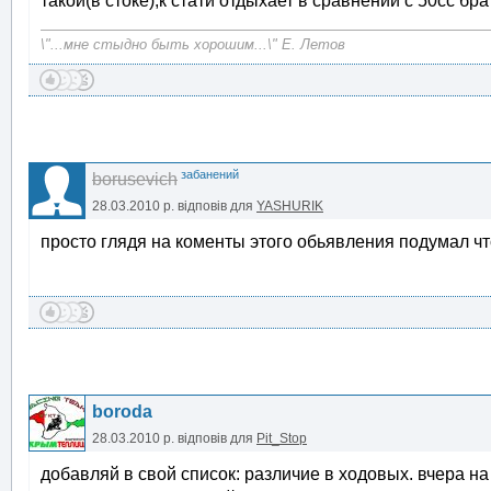
такой(в стоке),к стати отдыхает в сравнении с 50сс бр
\"...мне стыдно быть хорошим...\" Е. Летов
забанений
borusevich
28.03.2010 р.
відповів для
YASHURIK
просто глядя на коменты этого обьявления подумал что
boroda
28.03.2010 р.
відповів для
Pit_Stop
добавляй в свой список: различие в ходовых. вчера н