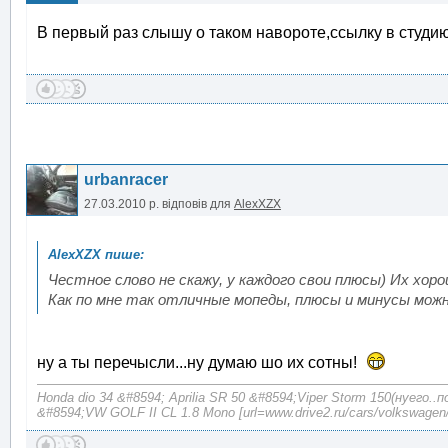
В первый раз слышу о таком навороте,ссылку в студи
urbanracer
27.03.2010 р.
відповів для
AlexXZX
Честное слово не скажу, у каждого свои плюсы) Их хо
Как по мне так отличные мопеды, плюсы и минусы можн
ну а ты перечысли...ну думаю шо их сотны!
Honda dio 34 &#8594; Aprilia SR 50 &#8594;Viper Storm 150(нуего..
&#8594;VW GOLF II CL 1.8 Mono [url=www.drive2.ru/cars/volkswagen/