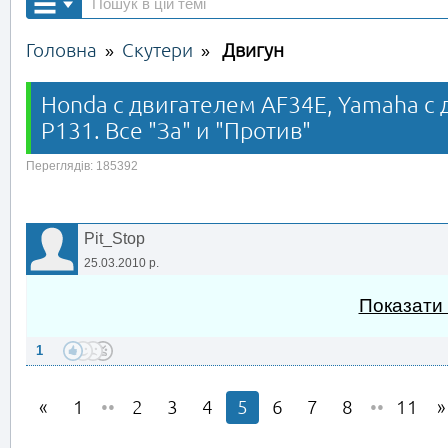
Головна
Скутери
Двигун
»
»
Honda c двигателем AF34E, Yamaha c 
P131. Все "За" и "Против"
Переглядів: 185392
Pit_Stop
25.03.2010 р.
Показати
1
1
••
2
3
4
5
6
7
8
••
11