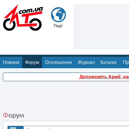
Події
Новини
Форум
Оголошення
Журнал
Каталог
Пр
Допоможіть Армії, н
Форум