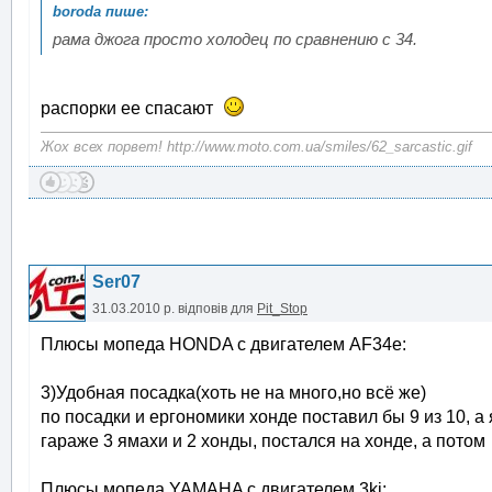
рама джога просто холодец по сравнению с 34.
распорки ее спасают
Жох всех порвет! http://www.moto.com.ua/smiles/62_sarcastic.gif
Ser07
31.03.2010 р.
відповів для
Pit_Stop
Плюсы мопеда HONDA с двигателем AF34e:
3)Удобная посадка(хоть не на много,но всё же)
по посадки и ергономики хонде поставил бы 9 из 10, а я
гараже 3 ямахи и 2 хонды, постался на хонде, а пото
Плюсы мопеда YAMAHA с двигателем 3kj: