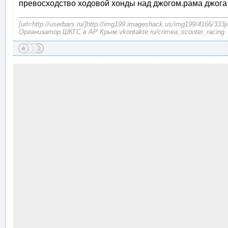
превосходство ходовой хонды над джогом.рама джога 
[url=http://userbars.ru/]http://img199.imageshack.us/img199/4166/333j
Организатор ШКГС в АР Крым vkontakte.ru/crimea_scooter_racing