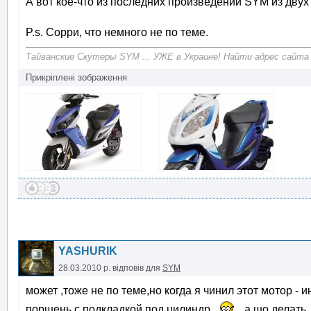
А вот кое-что из последних произведений SYM из двух
P.s. Сорри, что немного не по теме.
Тайванские Скутеры SYM ... УЖЕ в Украине! Найти адрес сайта
Прикріплені зображення
YASHURIK
28.03.2010 р.
відповів для
SYM
может ,тоже не по теме,но когда я чинил этот мотор 
поршень с подкладкой под цилиндр
а шо делат