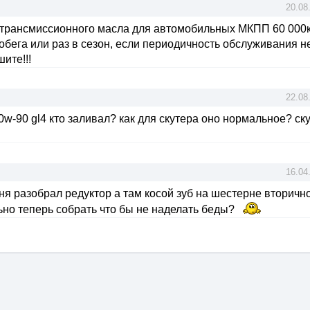
20.08
ы трансмиссионного масла для автомобильных МКПП 60 000
обега или раз в сезон, если периодичность обслуживания н
ите!!!
22.08
w-90 gl4 кто заливал? как для скутера оно нормальное? ск
16.04
дня разобрал редуктор а там косой зуб на шестерне вторичн
льно теперь собрать что бы не наделать беды?