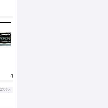
4
.2009 р.