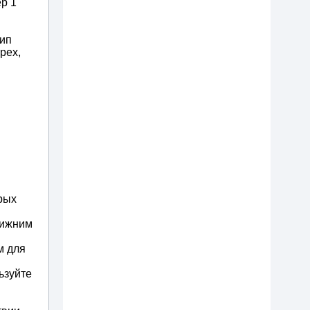
ер 1
цип
рех,
рых
нижним
м для
ьзуйте