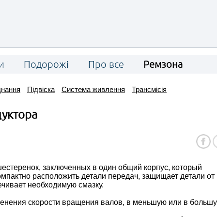
и
Подорожі
Про все
Ремзона
днання
Підвіска
Система живлення
Трансмісія
дуктора
 шестеренок, заключенных в один общий корпус, который
омпактно расположить детали передач, защищает детали от
ечивает необходимую смазку.
менения скорости вращения валов, в меньшую или в больш