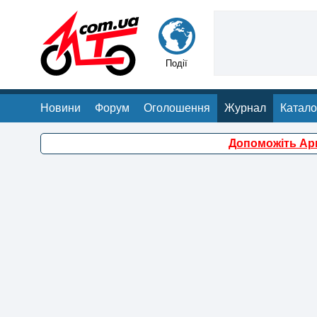
Події
Новини
Форум
Оголошення
Журнал
Катало
Допоможіть Арм