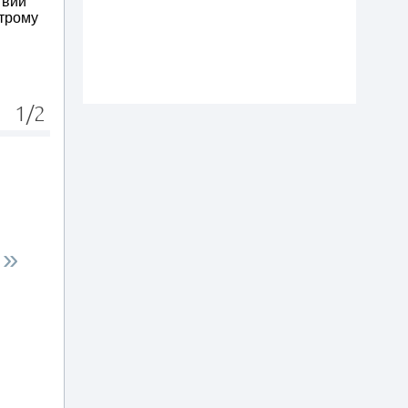
твии
строму
1/2
»