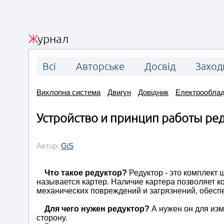
Журнал
Всі
Авторське
Досвід
Заход
Вихлопна система
Двигун
Довідник
Електрообла
Устройство и принцип работы ре
Автор:
GiS
Что такое редуктор?
Редуктор - это комплект
называется картер. Наличие картера позволяет к
механических повреждений и загрязнений, обесп
Для чего нужен редуктор?
А нужен он для из
сторону.