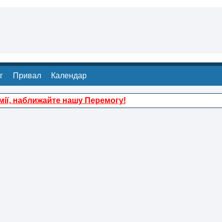
г
Привал
Календар
ії, наближайте нашу Перемогу!