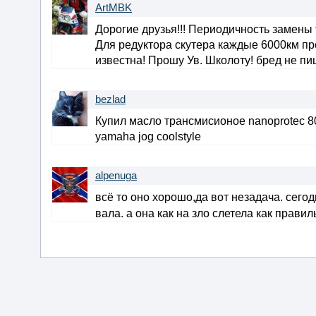
ArtMBK
Дорогие друзья!!! Периодичность замен
Для редуктора скутера каждые 6000км пр
известна! Прошу Ув. Школоту! бред не пиш
bezlad
Купил масло трансмисионое nanoprotec 80
yamaha jog coolstyle
alpenuga
всё то оно хорошо,да вот незадача. сего
вала. а она как на зло слетела как прави