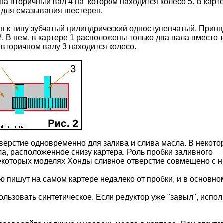
на вторичный вал 4 на котором находится колесо 5. В карт
 для смазывания шестерен.
 к типу зубчатый цилиндрический одноступенчатый. Прин
2. В нем, в картере 1 расположены только два вала вместо т
вторичном валу 3 находится колесо.
верстие одновременно для залива и слива масла. В некото
ла, расположенное снизу картера. Роль пробки заливного
некоторых моделях Хонды сливное отверстие совмещено с 
 пишут на самом картере недалеко от пробки, и в основно
ьзовать синтетическое. Если редуктор уже "завыл", испол