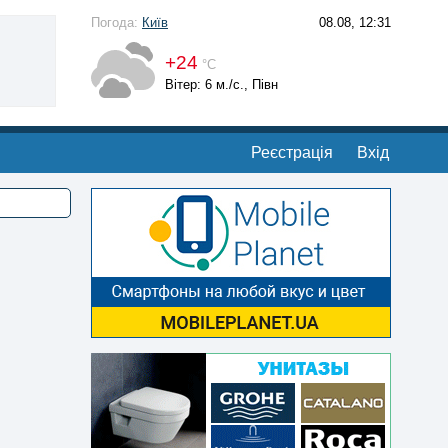
Погода:
Київ
08.08, 12:31
+24
°С
Вітер: 6 м./с., Півн
Реєстрація
Вхід