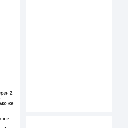
рен 2,
е
ько же
жное