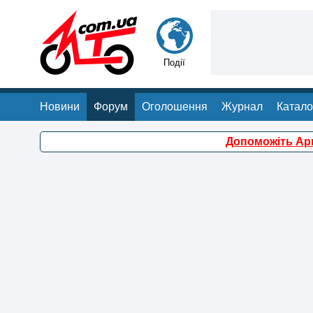
Події
Новини
Форум
Оголошення
Журнал
Катало
Допоможіть Арм