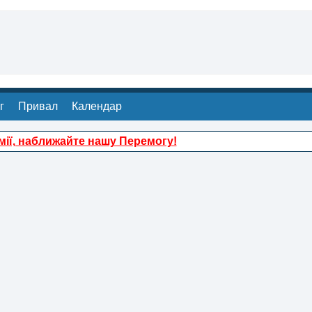
г
Привал
Календар
ії, наближайте нашу Перемогу!