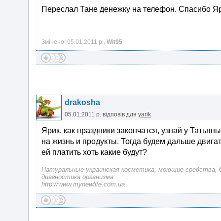
Переслал Тане денежку на телефон. Спасибо Ярик
Змінено: 05.01.2011 р.,
Wit95
drakosha
05.01.2011 р.
відповів для
yarik
Ярик, как праздники закончатся, узнай у Татьяны
на жизнь и продукты. Тогда будем дальше двига
ей платить хоть какие будут?
Натуральные украинская косметика, моющие средства, 
диагностика организма.
http://www.mynewlife.com.ua