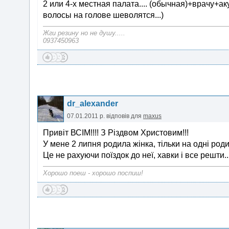
2 или 4-х местная палата.... (обычная)+врачу+акуш
волосы на голове шеволятся...)
Жги резину но не душу.....
0937450963
dr_alexander
07.01.2011 р.
відповів для
maxus
Привіт ВСІМ!!!! З Різдвом Христовим!!!
У мене 2 липня родила жінка, тільки на одні род
Це не рахуючи поїздок до неї, хавки і все решти...
Хорошо поеш - хорошо поспиш!