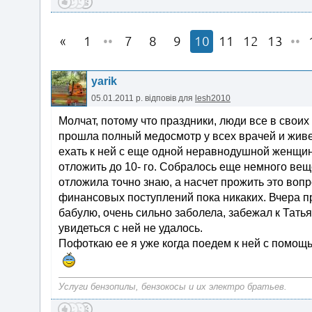
1
••
7
8
9
10
11
12
13
••
yarik
05.01.2011 р.
відповів для
lesh2010
Молчат, потому что праздники, люди все в своих
прошла полный медосмотр у всех врачей и живет
ехать к ней с еще одной неравнодушной женщино
отложить до 10- го. Собралось еще немного вещ
отложила точно знаю, а насчет прожить это вопр
финансовых поступлений пока никаких. Вчера п
бабулю, очень сильно заболела, забежал к Татьян
увидеться с ней не удалось.
Пофоткаю ее я уже когда поедем к ней с помощ
Услуги бензопилы, бензокосы и их электро братьев.