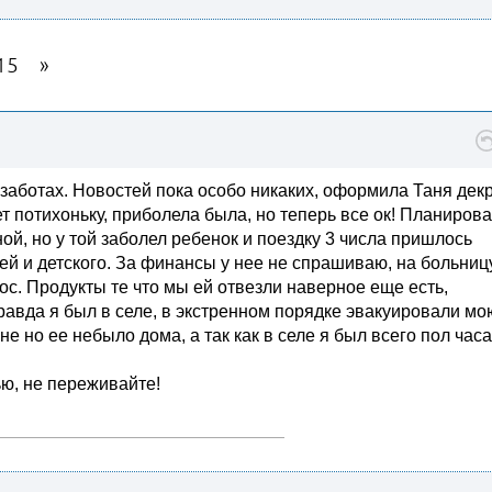
15
 заботах. Новостей пока особо никаких, оформила Таня декр
 потихоньку, приболела была, но теперь все ок! Планиров
й, но у той заболел ребенок и поездку 3 числа пришлось
ей и детского. За финансы у нее не спрашиваю, на больниц
ос. Продукты те что мы ей отвезли наверное еще есть,
равда я был в селе, в экстренном порядке эвакуировали мо
е но ее небыло дома, а так как в селе я был всего пол часа
ью, не переживайте!