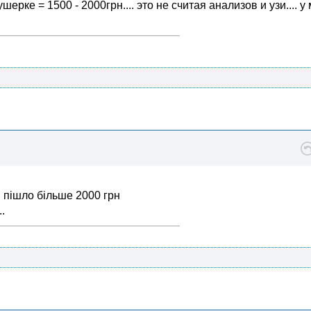
ерке = 1500 - 2000грн.... это не считая анализов и узи.... у
и пішло більше 2000 грн
.