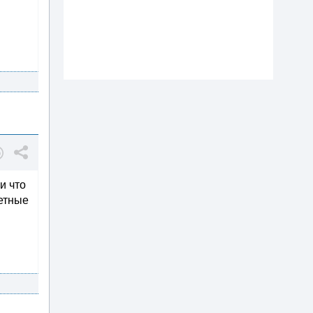
и что
ретные