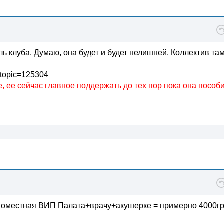
ь клуба. Думаю, она будет и будет нелишней. Коллектив та
wtopic=125304
е, ее сейчас главное поддержать до тех пор пока она пособ
одноместная ВИП Палата+врачу+акушерке = примерно 4000г