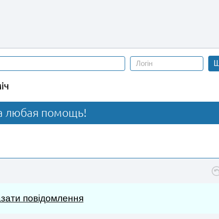
Ш
іч
на любая помощь!
зати повідомлення