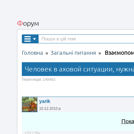
Форум
Головна
Загальні питання
Взаємопом
»
»
Человек в аховой ситуации, нуж
Переглядів: 140463
yarik
10.12.2010 р.
Пока