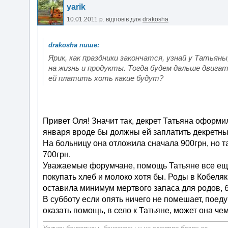
yarik
10.01.2011 р.
відповів для
drakosha
Ярик, как праздники закончатся, узнай у Татьян
на жизнь и продукты. Тогда будем дальше двига
ей платить хоть какие будут?
Привет Оля! Значит так, декрет Татьяна оформила
января вроде бы должны ей заплатить декретные,
На больницу она отложила сначала 900грн, но т
700грн.
Уважаемые форумчане, помощь Татьяне все еще 
покупать хлеб и молоко хотя бы. Роды в Кобеля
оставила минимум мертвого запаса для родов, б
В субботу если опять ничего не помешает, поеду
оказать помощь, в село к Татьяне, может она ч