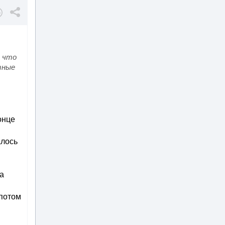
и что
тные
онце
алось
на
 потом