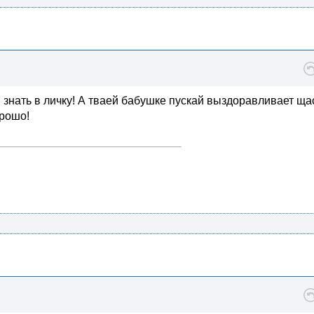
м знать в личку! А тваей бабушке пускай выздоравливает ща
орошо!