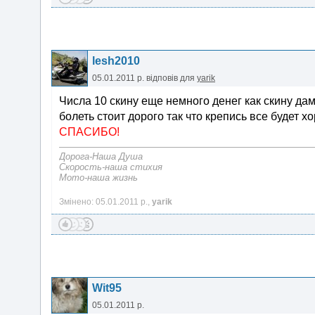
lesh2010
05.01.2011 р.
відповів для
yarik
Числа 10 скину еще немного денег как скину да
болеть стоит дорого так что крепись все будет х
СПАСИБО!
Дорога-Наша Душа
Скорость-наша стихия
Мото-наша жизнь
Змінено: 05.01.2011 р.,
yarik
Wit95
05.01.2011 р.