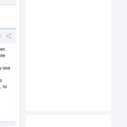
ет,
али
у она
ю
, то