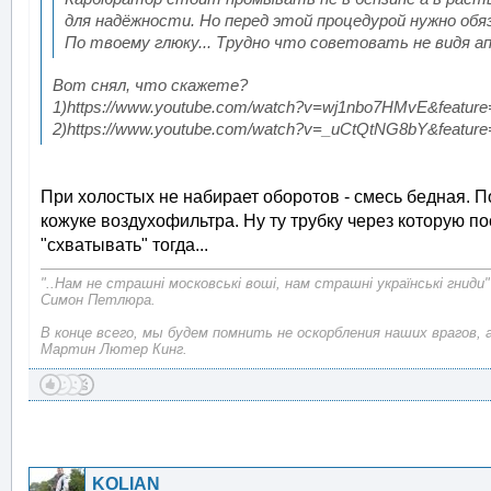
для надёжности. Но перед этой процедурой нужно обя
По твоему глюку... Трудно что советовать не видя а
Вот снял, что скажете?
1)https://www.youtube.com/watch?v=wj1nbo7HMvE&feature
2)https://www.youtube.com/watch?v=_uCtQtNG8bY&feature
При холостых не набирает оборотов - смесь бедная. П
кожуке воздухофильтра. Ну ту трубку через которую п
"схватывать" тогда...
"..Нам не страшні московські воші, нам страшні українські гниди"
Симон Петлюра.
В конце всего, мы будем помнить не оскорбления наших врагов, 
Мартин Лютер Кинг.
KOLIAN