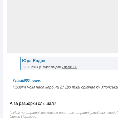
Юра-Ездок
17.08.2014 р.
відповів для
7stasik000
Привіт усім нада карб на 27 Діо тіки орігінал бу японс
А за разборки слышал?
"..Нам не страшні московські воші, нам страшні українські гниди"
Симон Петлюра.