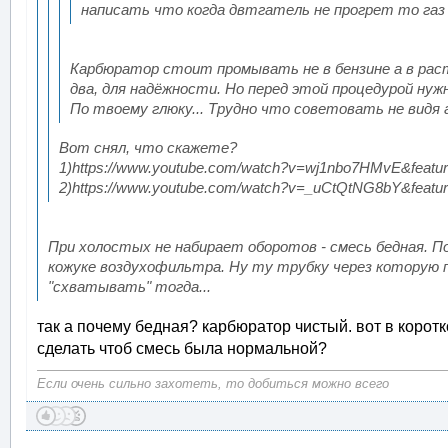
написать что когда двтгатель не прогрет то газ
Карбюратор стоит промывать не в бензине а в раст
два, для надёжности. Но перед этой процедурой нуж
По твоему глюку... Трудно что советовать не видя 
Вот снял, что скажете?
1)https://www.youtube.com/watch?v=wj1nbo7HMvE&featur
2)https://www.youtube.com/watch?v=_uCtQtNG8bY&featur
При холостых не набирает оборотов - смесь бедная. П
кожуке воздухофильтра. Ну ту трубку через которую
"схватывать" тогда...
так а почему бедная? карбюратор чистый. вот в коротк
сделать чтоб смесь была нормальной?
Если очень сильно захотеть, то добиться можно всего