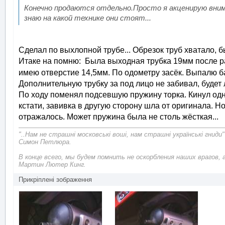
Конечно продаются отдельно.Просто я акценирую внима
знаю на какой технике они стоят...
Сделал по выхлопной трубе... Обрезок труб хватало, 
Итаке на помню: Была выходная трубка 19мм после ра
имею отверстие 14,5мм. По одометру засёк. Выпалю ба
Дополнительную трубку за под лицо не забивал, будет 
По ходу поменял подсевшую пружину торка. Кинул одну
кстати, завивка в другую сторону шла от оригинала. Но
отражалось. Может пружина была не столь жёсткая...
"..Нам не страшні московські воші, нам страшні українські гниди"
Симон Петлюра.
В конце всего, мы будем помнить не оскорбления наших врагов, 
Мартин Лютер Кинг.
Прикріплені зображення