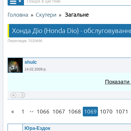
Головна
Скутери
Загальне
»
»
Хонда Діо (Honda Dio) - обслуговуванн
Переглядів: 7020696
shulc
14.02.2009 р.
Показати
1
••
1066
1067
1068
1069
1070
1071
Юра-Ездок