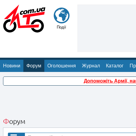
Події
Новини
Форум
Оголошення
Журнал
Каталог
Пр
Допоможіть Армії, н
Форум