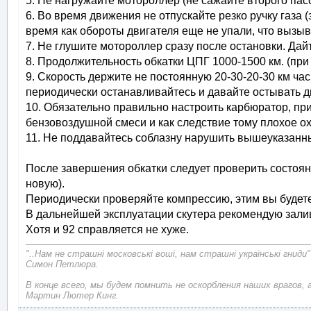
5. Не нагружайте мотороллер (не сажайте второго п
6. Во время движения не отпускайте резко ручку газа 
время как обороты двигателя еще не упали, что вызы
7. Не глушите мотороллер сразу после остановки. Дай
8. Продолжительность обкатки ЦПГ 1000-1500 км. (при 
9. Скорость держите не постоянную 20-30-20-30 км ча
периодически останавливайтесь и давайте остывать д
10. Обязательно правильно настроить карбюратор, п
бензовоздушной смеси и как следствие тому плохое ох
11. Не поддавайтесь соблазну нарушить вышеуказанн
После завершения обкатки следует проверить состояни
новую).
Периодически проверяйте компрессию, этим вы будете
В дальнейшей эксплуатации скутера рекомендую залив
Хотя и 92 справляется не хуже.
"..Нам не страшні московські воші, нам страшні українські гниди"
Симон Петлюра.
В конце всего, мы будем помнить не оскорбления наших врагов, 
Мартин Лютер Кинг.