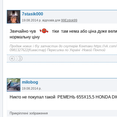
7stasik000
19.08.2014 р.
відповів для
99Ezdok99
Звичайно чув
тіки там нема або ціна дуже вел
нормальну ціну
Продаж нових і б\у запчастин до скутерів Контаки https://vk.com/
0981327622(Киевстар) Пересилка по Україні -Новой Почтой
milobog
19.08.2014 р.
Никто не покупал такой РЕМЕНЬ 655Х15,5 HONDA DIO
Прикріплені зображення