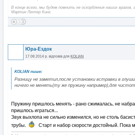
В конце всего, мы будем помнить не оскорбления наших врагов, 
Мартин Лютер Кинг.
Юра-Ездок
17.08.2014 р.
відповів для
KOLIAN
Разницу не заметил,после установки встравки в глу
ничего не менять(ту же пружину например),для чистот
Пружину пришлось менять - рано сжималась, не набр
пришлось играться...
Звук выхлопа не сильно изменился, но не столь басист
трубы.
Старт и набор скорости достойный. Пока ми