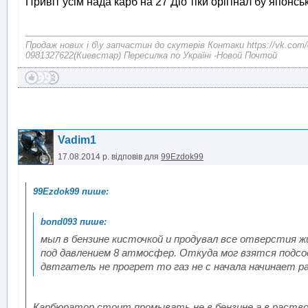
Привіт усім нада карб на 27 Діо тіки орігінал бу японс
Продаж нових і б\у запчастин до скутерів Контаки https://vk.com/
0981327622(Киевстар) Пересилка по Україні -Новой Почтой
Vadim1
17.08.2014 р.
відповів для
99Ezdok99
мыл в бензине кисточкой и продувал все отверстия ж
под давлением 8 атмосфер. Откуда мог взятся подсос
двтгатель не прогрет то газ не с начала начинает 
Карбюратор стоит промывать не в бензине а в раствор