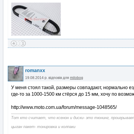
romanxx
19.08.2014 р.
відповів для
milobog
У меня стоял такой, размеры совпадают, нормально ез
где-то за 1000-1500 км стёрся до 15 мм, хочу по возм
http://www.moto.com.ua/forum/message-1048565/
Тот кто считает, что ксенон и диски- это тюнинг, проигрывает
цыган пакет- тонировка и колпаки