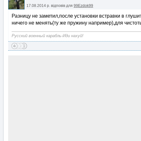
17.08.2014 р.
відповів для
99Ezdok99
Разницу не заметил,после установки встравки в глуш
ничего не менять(ту же пружину например),для чистоты 
Русский военный карабль-Иди нахуй!