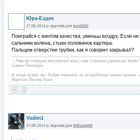
Юра-Ездок
17.08.2014 р.
відповів для
bond093
Поиграйся с винтом качества, уменьш воздух. Если не
сальники колена, стыки половинок картера.
Пальцем отверстие трубки, как я говорил закрывал?
"..Нам не страшні московські воші, нам страшні українські гниди"
Симон Петлюра.
В конце всего, мы будем помнить не оскорбления наших врагов, 
Мартин Лютер Кинг.
Vadim1
17.08.2014 р.
відповів для
99Ezdok99