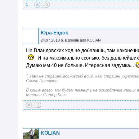
1
Юра-Ездок
24.07.2018 р.
відповів для
KOLIAN
На Вландовских ход не добавишь, там наконечник
И на максимально сколько, без дальнейших
Думаю мм 40 не больше. Итересная задумка...
"..Нам не страшні московські воші, нам страшні українськ
Симон Петлюра.
В конце всего, мы будем помнить не оскорбления наших в
Мартин Лютер Кинг.
KOLIAN