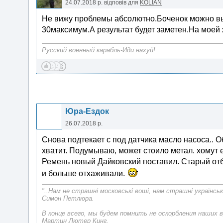
24.07.2018 р.
відповів для
KOLIAN
Не вижу проблемы абсолютно.Боченок можно вы
30максимум.А результат будет заметен.На моей
Русский военный карабль-Иди нахуй!
Юра-Ездок
26.07.2018 р.
Снова подтекает с под датчика масло насоса.. 
хватит. Подумываю, может стоило метал. хомут 
Ремень новый Дайковский поставил. Старый отбег
и больше отхаживали.
"..Нам не страшні московські воші, нам страшні українськ
Симон Петлюра.
В конце всего, мы будем помнить не оскорбления наших в
Мартин Лютер Кинг.