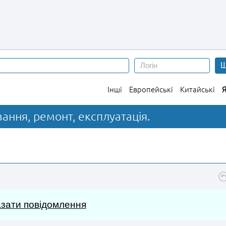
Ш
Інші
Европейські
Китайські
Я
вання, ремонт, експлуатація.
зати повідомлення