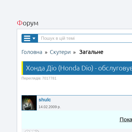
Форум
Головна
Скутери
Загальне
»
»
Хонда Діо (Honda Dio) - обслугову
Переглядів: 7017781
shulc
14.02.2009 р.
Пока