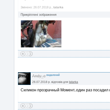
Змінено: 26.07.2018 р.,
tatarka
Прикріплені зображення
видалений
Andy_e
26.07.2018 р.
відповів для
tatarka
Силикон прозрачный Момент..один раз посадил 