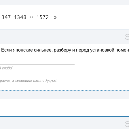
1347
1348
••
1572
. Если японские сильнее, разберу и перед установкой поме
і гниди"
рагов, а молчание наших друзей.