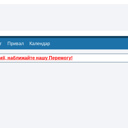
г
Привал
Календар
ії, наближайте нашу Перемогу!