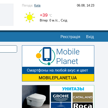
Погода:
Київ
06.08, 14:23
+39
°С
Вітер: 0 м./с., Схід
Реєстрація
Вхід