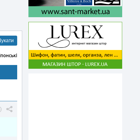
укати
понські