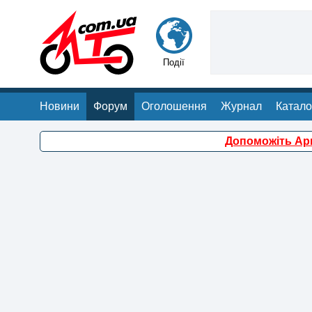
Події
Новини
Форум
Оголошення
Журнал
Катало
Допоможіть Арм