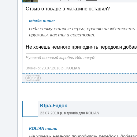
Отзыв о товаре в магазине оставил?
огда сниму старые перья, сравню на жёсткость. 
пружины, как ты и советовал.
Не хочешь немного приподнять передок,и добав
Русский военный карабль-Иди нахуй!
Змінено: 23.07.2018 р.,
KOLIAN
Юра-Ездок
23.07.2018 р.
відповів для
KOLIAN
Не хочешь немного приподнять передок,и добави