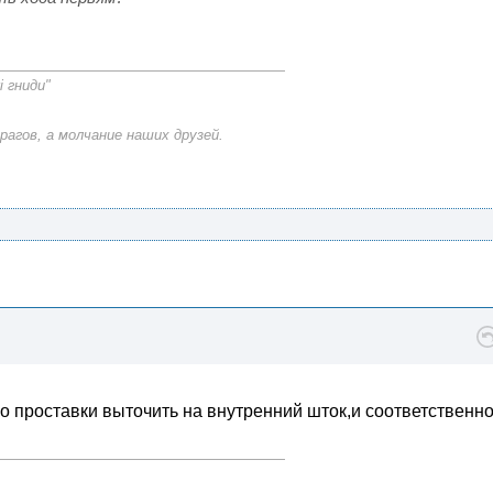
і гниди"
рагов, а молчание наших друзей.
но проставки выточить на внутренний шток,и соответственн