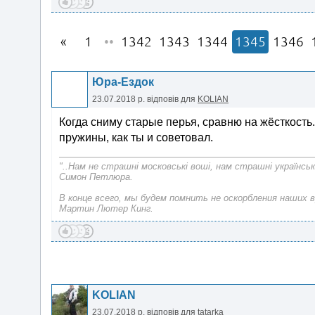
1
••
1342
1343
1344
1345
1346
Юра-Ездок
23.07.2018 р.
відповів для
KOLIAN
Когда сниму старые перья, сравню на жёсткость
пружины, как ты и советовал.
"..Нам не страшні московські воші, нам страшні українськ
Симон Петлюра.
В конце всего, мы будем помнить не оскорбления наших в
Мартин Лютер Кинг.
KOLIAN
23.07.2018 р.
відповів для
tatarka