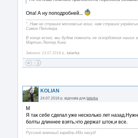
Опа! А ну поподробней...
"..Нам не страшні московські воші, нам страшні українськ
Симон Петлюра.
В конце всего, мы будем помнить не оскорбления наших в
Мартин Лютер Кинг.
Змінено: 23.07.2018 р.,
tatarka
KOLIAN
24.07.2018 р.
відповів для
tatarka
М
Я так себе сделал уже несколько лет назад.Нуж
болты длиннее взять,что держат шток,и все.
Русский военный карабль-Иди нахуй!