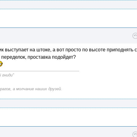
 выступает на штоке, а вот просто по высоте приподнять ск
 переделок, проставка подойдет?
і гниди"
рагов, а молчание наших друзей.