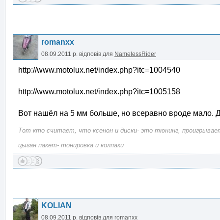
romanxx
08.09.2011 р.
відповів для
NamelessRider
http://www.motolux.net/index.php?itc=1004540
http://www.motolux.net/index.php?itc=1005158
Вот нашёл на 5 мм больше, но всеравно вроде мало. Д
Тот кто считает, что ксенон и диски- это тюнинг, проигрывает
цыган пакет- тонировка и колпаки
KOLIAN
08.09.2011 р.
відповів для
romanxx