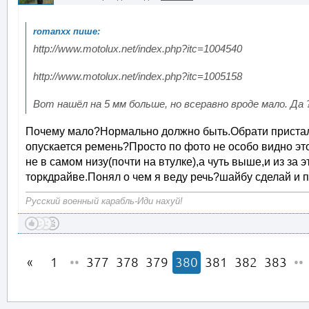
http://www.motolux.net/index.php?itc=1004540
http://www.motolux.net/index.php?itc=1005158
Вот нашёл на 5 мм больше, но всеравно вроде мало. Да 
Почему мало?Нормально должно быть.Обрати пристал
опускается ремень?Просто по фото не особо видно это
не в самом низу(почти на втулке),а чуть выше,и из за 
торкдрайве.Понял о чем я веду речь?шайбу сделай и п
Русский военный карабль-Иди нахуй!
1
••
377
378
379
380
381
382
383
••