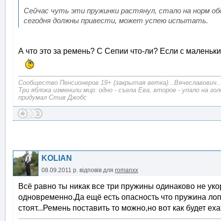
Сейчас чуть эти пружинки растянул, стало на норм об
сегодня должны привести, может успею испытать.
А что это за ремень? С Сепии что-ли? Если с маленьк
Сообщество Пенсионеров 19+ (закрытая ветка)...Вячеславович..
Три яблока изменили мир: одно - съела Ева, второе - упало на г
придумал Стив Джобс
KOLIAN
08.09.2011 р.
відповів для
romanxx
Всё равно ты никак все три пружины одинаково не уко
одновременно.Да ещё есть опасность что пружина лоп
стоят...Ремень поставить то можно,но вот как будет еха