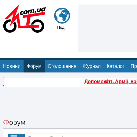
Події
Новини
Форум
Оголошення
Журнал
Каталог
Пр
Допоможіть Армії, н
Форум