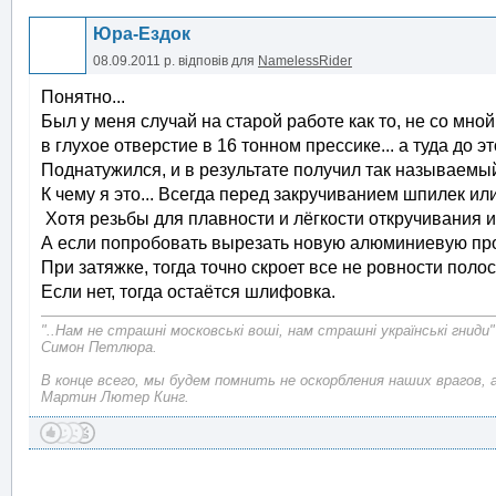
Юра-Ездок
08.09.2011 р.
відповів для
NamelessRider
Понятно...
Был у меня случай на старой работе как то, не со мно
в глухое отверстие в 16 тонном прессике... а туда до э
Поднатужился, и в результате получил так называемый
К чему я это... Всегда перед закручиванием шпилек или
Хотя резьбы для плавности и лёгкости откручивания 
А если попробовать вырезать новую алюминиевую прокл
При затяжке, тогда точно скроет все не ровности полост
Если нет, тогда остаётся шлифовка.
"..Нам не страшні московські воші, нам страшні українські гниди"
Симон Петлюра.
В конце всего, мы будем помнить не оскорбления наших врагов, 
Мартин Лютер Кинг.