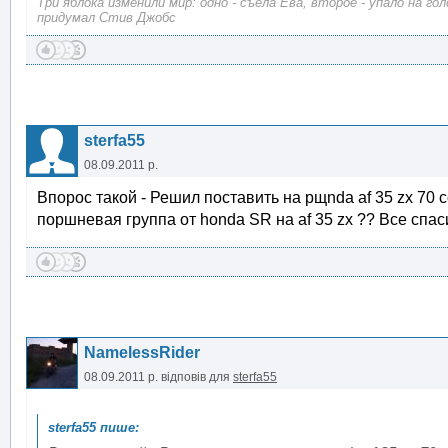
Три яблока изменили мир: одно - съела Ева, второе - упало на г
придумал Стив Джобс
sterfa55
08.09.2011 р.
Впорос такой - Решил поставить на рщnda af 35 zx 70 
поршневая группа от honda SR на af 35 zx ?? Все спа
NamelessRider
08.09.2011 р.
відповів для
sterfa55