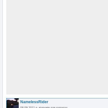
NamelessRider
08.09.2011 р.
відповів для
romanxx