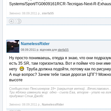
Systems/Sport/TG0609161RCR-Tecnigas-Next-R-Exhaus
Змінено: 08.09.2011 р.,
sterfa55
NamelessRider
08.09.2011 р.
відповів для
sterfa55
Ну просто понимаешь, откуда я знаю, что они подразум
есть 35 SR, там горизонталка. Вот и пойми что они им
нету
Труба должна подойти, потому как по рисунку 
А еще вопрос? Зачем тебе такая дорогая ЦПГ? Можно 
высоте
Сообщество Пенсионеров 19+ (закрытая ветка)...Вячеславович..
Три яблока изменили мир: одно - съела Ева, второе - упало на г
придумал Стив Джобс
Змінено: 08.09.2011 р.,
NamelessRider