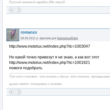
Русский военный карабль-Иди нахуй!
romanxx
08.09.2011 р.
відповів для
NamelessRider
http://www.motolux.net/index.php?itc=1003047
Но какой точно привезут я не знаю, а как вот этот
http://www.motolux.net/index.php?itc=1001821
помоги подобрать
Тот кто считает, что ксенон и диски- это тюнинг, проигрывает
цыган пакет- тонировка и колпаки