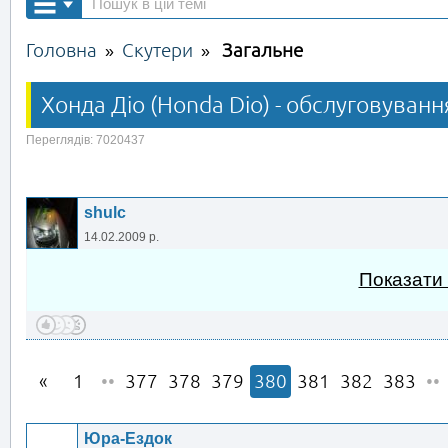
Головна
Скутери
Загальне
»
»
Хонда Діо (Honda Dio) - обслуговуванн
Переглядів: 7020437
shulc
14.02.2009 р.
Показати
1
••
377
378
379
380
381
382
383
••
Юра-Ездок