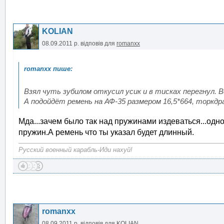
KOLIAN
08.09.2011 р.
відповів для
romanxx
Взял чуть зубилом откусил усик и в тисках перегнул.
А подойдёт ремень на АФ-35 размером 16,5*664, торкдр
Мда...зачем было так над пружинами издеваться...одн
пружин.А ремень что ты указал будет длинный.
Русский военный карабль-Иди нахуй!
romanxx
08.09.2011 р.
відповів для
KOLIAN