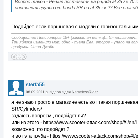
Впорос такой - Решил поставить на рщnda af 35 zx 70 
поршневая группа от honda SR на af 35 zx ?? Все спас
Подойдёт, если поршневая с модели с горизонтальным 
Сообщество Пенсионеров 19+ (закрытая ветка)...Вячеславович..
Три яблока изменили мир: одно - съела Ева, второе - упало на г
придумал Стив Джобс
sterfa55
08.09.2011 р.
відповів для
NamelessRider
я не знаю просто в магазине есть вот такая поршневая -
SR/Cylinders/
задаюсь вопросм , подойдет ли?
или из этого - https://www.scooter-attack.com/shop/#!/en
возможно что подойдет ?
и вот эта труба - https://www.scooter-attack.com/shop/