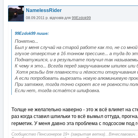
NamelessRider
08.09.2011 р.
відповів для
99Ezdok99
Понятно...
Был у меня случай на старой работе как то, не со мной
глухое отверстие в 16 тонном прессике... а туда до эт
Поднатужился, и в результате получил так называемый
К чему я это... Всегда перед закручиванием шпилек ил
Хотя резьбы для плавности и лёгкости откручивания 
А если попробовать вырезать новую алюминиевую прокл
При затяжке, тогда точно скроет все не ровности поло
Если нет, тогда остаётся шлифовка.
Толще не желательно наверно - это ж всё влияет на с
раз когда ставил шпильки то всё вымыл оттуда, прогн
герметик. У меня давно эта проблема с подсосом под 
Сообщество Пенсионеров 19+ (закрытая ветка)...Вячеславович..