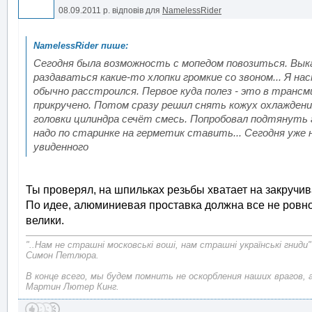
08.09.2011 р.
відповів для
NamelessRider
Сегодня была возможность с мопедом повозиться. Вык
раздаваться какие-то хлопки громкие со звоном... Я на
обычно расстроился. Первое куда полез - это в транс
прикручено. Потом сразу решил снять кожух охлаждения
головки цилиндра сечёт смесь. Попробовал подтянуть 
надо по старинке на герметик ставить... Сегодня уже н
увиденного
Ты проверял, на шпильках резьбы хватает на закручив
По идее, алюминиевая проставка должна все не ровно
велики.
"..Нам не страшні московські воші, нам страшні українські гниди"
Симон Петлюра.
В конце всего, мы будем помнить не оскорбления наших врагов, 
Мартин Лютер Кинг.