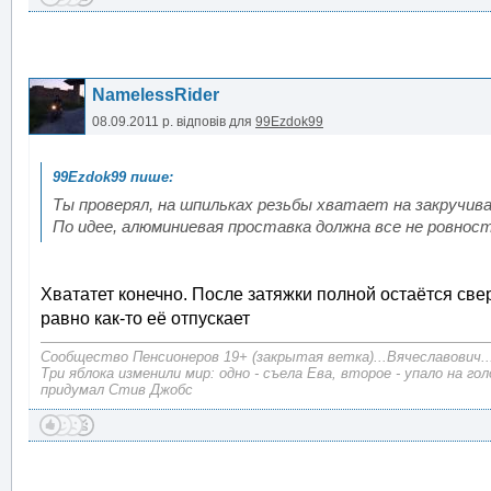
NamelessRider
08.09.2011 р.
відповів для
99Ezdok99
Ты проверял, на шпильках резьбы хватает на закручива
По идее, алюминиевая проставка должна все не ровност
Хвататет конечно. После затяжки полной остаётся све
равно как-то её отпускает
Сообщество Пенсионеров 19+ (закрытая ветка)...Вячеславович..
Три яблока изменили мир: одно - съела Ева, второе - упало на г
придумал Стив Джобс