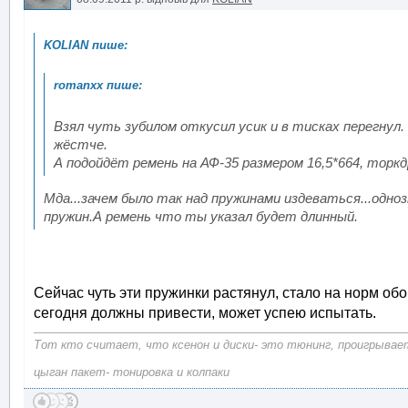
Взял чуть зубилом откусил усик и в тисках перегну
жёстче.
А подойдёт ремень на АФ-35 размером 16,5*664, торк
Мда...зачем было так над пружинами издеваться...одно
пружин.А ремень что ты указал будет длинный.
Сейчас чуть эти пружинки растянул, стало на норм обо
сегодня должны привести, может успею испытать.
Тот кто считает, что ксенон и диски- это тюнинг, проигрывает
цыган пакет- тонировка и колпаки