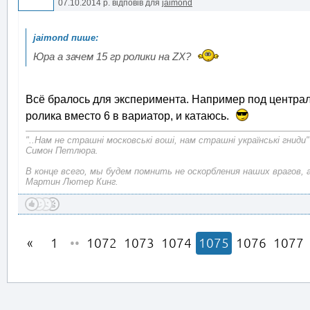
07.10.2014 р.
відповів для
jaimond
Юра а зачем 15 гр ролики на ZX?
Всё бралось для эксперимента. Например под централь
ролика вместо 6 в вариатор, и катаюсь.
"..Нам не страшні московські воші, нам страшні українські гниди"
Симон Петлюра.
В конце всего, мы будем помнить не оскорбления наших врагов, 
Мартин Лютер Кинг.
1
••
1072
1073
1074
1075
1076
1077