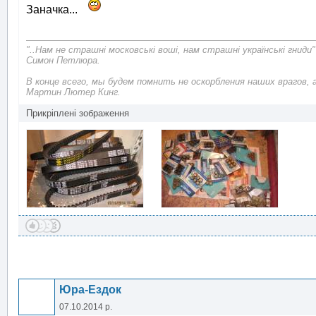
Заначка...
"..Нам не страшні московські воші, нам страшні українські гниди"
Симон Петлюра.
В конце всего, мы будем помнить не оскорбления наших врагов, 
Мартин Лютер Кинг.
Прикріплені зображення
Юра-Ездок
07.10.2014 р.