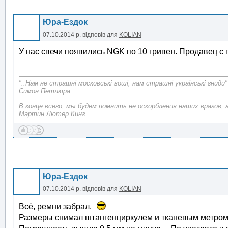
Юра-Ездок
07.10.2014 р.
відповів для
KOLIAN
У нас свечи появились NGK по 10 гривен. Продавец с п
"..Нам не страшні московські воші, нам страшні українські гниди"
Симон Петлюра.
В конце всего, мы будем помнить не оскорбления наших врагов, 
Мартин Лютер Кинг.
Юра-Ездок
07.10.2014 р.
відповів для
KOLIAN
Всё, ремни забрал.
Размеры снимал штангенциркулем и тканевым метром. 