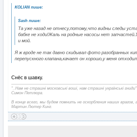
Та уже назад не отнесу,потому,что видны следы устан
бабке не ходи!Жаль на родные насосы нет запчастей.
и мой.
Я ж вроде не так давно скидывал фото разобранных кит
перепускного клапана,качает он хорошо,у меня отходил 
Снёс в шавку.
"..Нам не страшні московські воші, нам страшні українські гниди"
Симон Петлюра.
В конце всего, мы будем помнить не оскорбления наших врагов, 
Мартин Лютер Кинг.