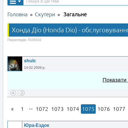
Головна
Скутери
Загальне
»
»
Хонда Діо (Honda Dio) - обслуговуванн
Переглядів: 7020010
shulc
14.02.2009 р.
Показати
1
••
1072
1073
1074
1075
1076
1077
Юра-Ездок