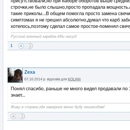
присутствовали,но при наборе оборотов выше средних
строчки,не было слышно,просто пропадала мощность.А
такие приколы...В общем помогла просто замена свечи,
симптомах я не грешил абсолютно,думал что карб заби
хотелось,поэтому сделал самое простое-поменял свечу.
Русский военный карабль-Иди нахуй!
1
Zexa
07.10.2014 р.
відповів для
KOLIAN
Понял спасибо, раньше не много видел продавали по 150
знает...
Живу в стране,где наверное вечно буду пешеходом!