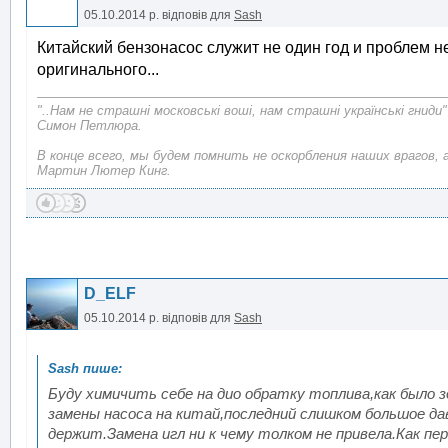
05.10.2014 р.
відповів для
Sash
Китайский бензонасос служит не один год и проблем не
оригинального...
"..Нам не страшні московські воші, нам страшні українські гниди"
Симон Петлюра.
В конце всего, мы будем помнить не оскорбления наших врагов, 
Мартин Лютер Кинг.
D_ELF
05.10.2014 р.
відповів для
Sash
Буду химичить себе на дио обратку топлива,как было з
замены насоса на китай,последний слишком большое да
держит.Замена игл ни к чему толком не привела.Как пе