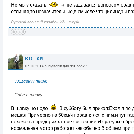
Не могу сказать
-я не задавался вопросом сравн
отличия,то незначительные,в смысле что цилиндры вза
Русский военный карабль-Иди нахуй!
KOLIAN
07.10.2014 р.
відповів для
99Ezdok99
Снёс в шавку.
В шавку не надо
В субботу был прикол:Ехал я по 
мешал.Примерно на 60км/ч поравнялся с ним,и тут тако
похоже на предприхватное состояние.Я сразу же сбро
нормальная,мотор работает как обычно.В общем при тр