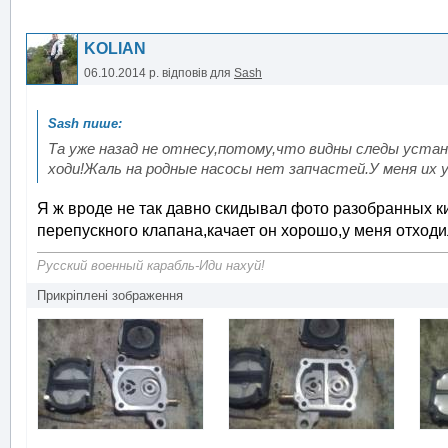
KOLIAN
06.10.2014 р.
відповів для
Sash
Та уже назад не отнесу,потому,что видны следы установ
ходи!Жаль на родные насосы нет запчастей.У меня их у
Я ж вроде не так давно скидывал фото разобранных кит
перепускного клапана,качает он хорошо,у меня отходил
Русский военный карабль-Иди нахуй!
Прикріплені зображення