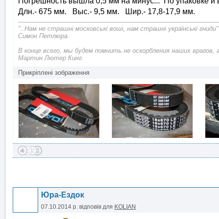
Погрешность вышла 0,5 мм на минус... По упаковке и
Длн.- 675 мм. Выс.- 9,5 мм. Шир.- 17,8-17,9 мм.
"..Нам не страшні московські воші, нам страшні українські гниди"
Симон Петлюра.
В конце всего, мы будем помнить не оскорбления наших врагов, 
Мартин Лютер Кинг.
Прикріплені зображення
Юра-Ездок
07.10.2014 р.
відповів для
KOLIAN