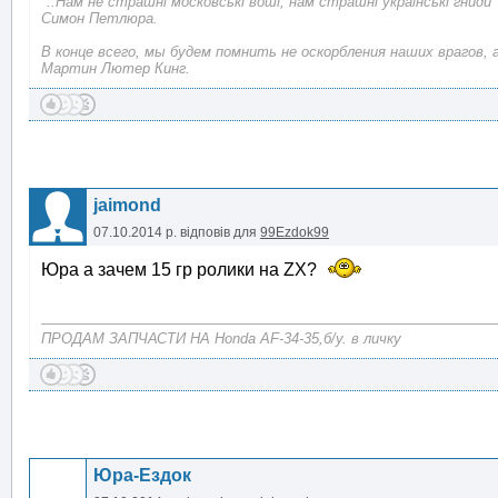
"..Нам не страшні московські воші, нам страшні українські гниди"
Симон Петлюра.
В конце всего, мы будем помнить не оскорбления наших врагов, 
Мартин Лютер Кинг.
jaimond
07.10.2014 р.
відповів для
99Ezdok99
Юра а зачем 15 гр ролики на ZX?
ПРОДАМ ЗАПЧАСТИ НА Honda AF-34-35,б/у. в личку
Юра-Ездок