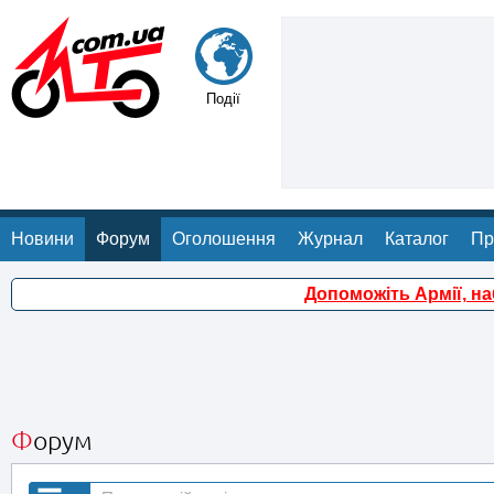
Події
Новини
Форум
Оголошення
Журнал
Каталог
Пр
Допоможіть Армії, н
Форум