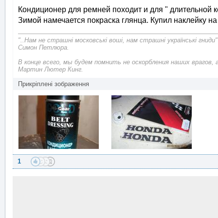
Кондиционер для ремней походит и для " длительной к
Зимой намечается покраска глянца. Купил наклейку на к
"..Нам не страшні московські воші, нам страшні українські гниди"
Симон Петлюра.
В конце всего, мы будем помнить не оскорбления наших врагов, 
Мартин Лютер Кинг.
Прикріплені зображення
1