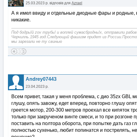
25.03.2023 р.
відповів для
Azrael
А я имел ввиду и отдельные диодные фары и родные, 
никакие.
Под бодрьІй zov трубьІ и воплей сумасбродньІх, отправили рабов
Черчилль.1945 год.Следующий фашизм придет из России.Просто
мы зарезали не ту свинью
Andrey07443
23.04.2023 р.
Всем привет, такая у меня проблема, с дио 35zx GBL м
глушу, опять завожу, едет вперед, повторно глушу опят
греется мотор, 200-300 метров проехал все кипяток тр
только при закрученом винте смеси, и то при розгоне 
поставить на полтора оборота, при попытке дать газ г
полностью сухенько, любит попинатся и пострелять, не
решение?