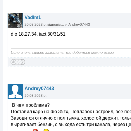
Vadim1
20.03.2023 р.
відповів для
Andrey07443
dio 18,27,34, tact 30/31/51
Если очень сильно захотеть, то добиться можно всего
Andrey07443
20.03.2023 р.
В чем проблема?
Поставил карб на dio 35zx, Поплавок настроил, все по
Заводится отлично с пол тычка, холостой держит, тол
выригивает бензин, с выхода есть три канала, через ц