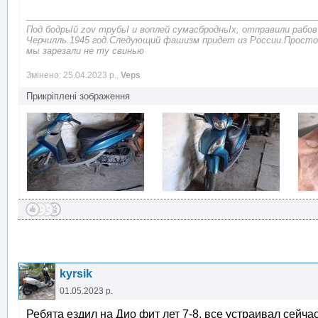
Под бодрьІй zov трубьІ и воплей сумасбродньІх, отправили рабов
Черчилль.1945 год.Следующий фашизм придет из России.Просто
мы зарезали не ту свинью
Змінено: 25.04.2023 р.,
Veps
Прикріплені зображення
kyrsik
01.05.2023 р.
Ребята ездил на Дио фит лет 7-8, все устраивал сейча