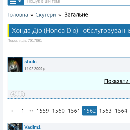
Головна
Скутери
Загальне
»
»
Хонда Діо (Honda Dio) - обслуговуванн
Переглядів: 7017861
shulc
14.02.2009 р.
Показати
1
••
1559
1560
1561
1562
1563
1564
Vadim1