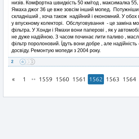
низів. Комфортна швидкість 50 км/год , максималка 5
Ямаха джог 36 це вже зовсім інший мопед. Потужніший 
складніший , хоча також надійний і економний. У обох 
у впускному колекторі. Обслуговування - це заміна мо
фільтра. У Хонди і Ямахи вони паперові , як у автомобіл
не дуже надійною. З часом починає лити паливо , масло
фільтр поролоновий. Їдуть вони добре , але надійність -
досвіду. Ремонтую мопеди з 2004 року.
2
1
••
1559
1560
1561
1562
1563
1564