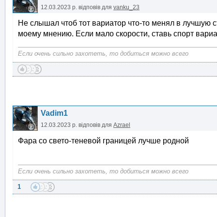
12.03.2023 р.
відповів для
vanku_23
Не слышал чтоб тот вариатор что-то менял в лучшую с
моему мнению. Если мало скорости, ставь спорт вариа
Если очень сильно захотеть, то добиться можно всего
Vadim1
12.03.2023 р.
відповів для
Azrael
Фара со свето-теневой границей лучше родной
Если очень сильно захотеть, то добиться можно всего
1