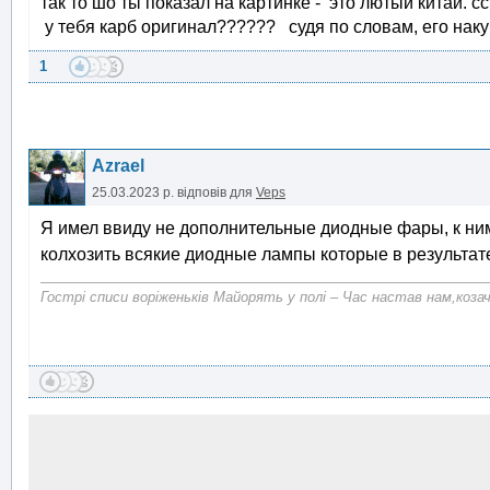
так то шо ты показал на картинке - это лютый китай. с
у тебя карб оригинал?????? судя по словам, его наку
1
Azrael
25.03.2023 р.
відповів для
Veps
Я имел ввиду не дополнительные диодные фары, к ним 
колхозить всякие диодные лампы которые в результате 
Гострі списи воріженьків Майорять у полі – Час настав нам,коза