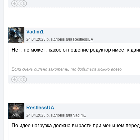
Vadim1
24.04.2023 р.
відповів для
RestlessUA
Нет , не может , какое отношение редуктор имеет к д
Если очень сильно захотеть, то добиться можно всего
RestlessUA
24.04.2023 р.
відповів для
Vadim1
По идее нагрузка должна вырасти при меньшем перед