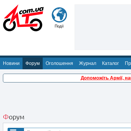
Події
Новини
Форум
Оголошення
Журнал
Каталог
Пр
Допоможіть Армії, н
Форум