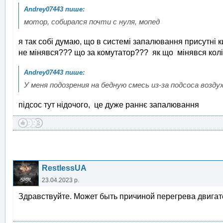
мотор, собирался почти с нуля, мопед
я так собі думаю, що в системі запалювання присутні к
не мінявся??? що за комутатор??? як що мінявся колі
У меня подозрения на бедную смесь из-за подсоса возду
підсос тут нідочого, це дуже раннє запалювання
RestlessUA
23.04.2023 р.
Здравствуйте. Может быть причиной перегрева двига