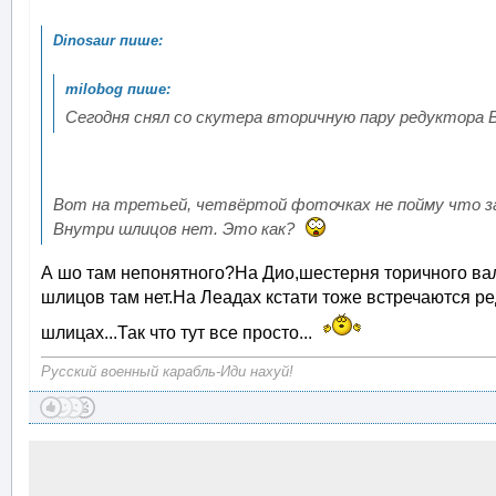
Сегодня снял со скутера вторичную пару редуктора 
Вот на третьей, четвёртой фоточках не пойму что з
Внутри шлицов нет. Это как?
А шо там непонятного?На Дио,шестерня торичного ва
шлицов там нет.На Леадах кстати тоже встречаются ре
шлицах...Так что тут все просто...
Русский военный карабль-Иди нахуй!