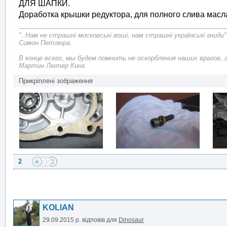
ДЛЯ ШАПКИ.
Доработка крышки редуктора, для полного слива масл
"..Нам не страшні московські воші, нам страшні українські гниди"
Симон Петлюра.
В конце всего, мы будем помнить не оскорбления наших врагов, 
Мартин Лютер Кинг.
Прикріплені зображення
2
KOLIAN
29.09.2015 р.
відповів для
Dinosaur