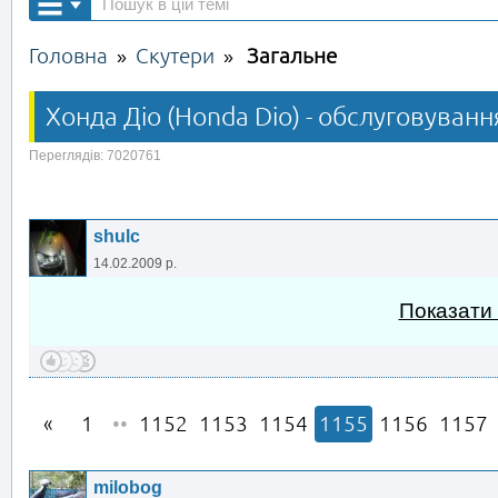
Головна
Скутери
Загальне
»
»
Хонда Діо (Honda Dio) - обслуговуванн
Переглядів: 7020761
shulc
14.02.2009 р.
Показати
1
••
1152
1153
1154
1155
1156
1157
milobog