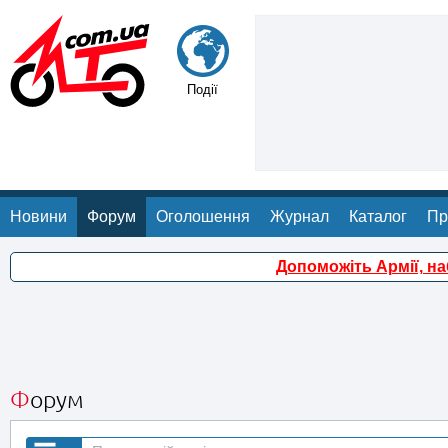
Події
Новини
Форум
Оголошення
Журнал
Каталог
Пр
Допоможіть Армії, н
Форум