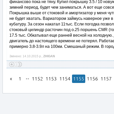
финансово пока не тяну. Купил покрышку 3.5 / 10 нов
зимний период, будет чем заниматься. А вот еще совс
Покрышка выше от стоковой и амортизатор у меня чут
не будет хватать. Вариатором займусь наверное уже в
кубатуру. За сезон накатал 11тыс. Если погодка позво
стоковый цилиндр расточин под о.25 поршень CMR (т
17.5 тыс. Обкатывал еще ранней весной на холодную.
двигатель до настоящего времени не потерял. Работа
примерно 3.8-3.9л на 100км. Смешаный режим. В горо
Змінено: 14.10.2015 р.,
ZHIGAN
1
••
1152
1153
1154
1155
1156
1157