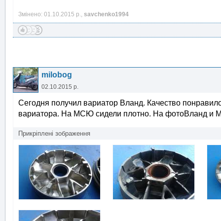
Змінено: 01.10.2015 р.,
savchenko1994
milobog
02.10.2015 р.
Сегодня получил вариатор Вланд. Качество понравило
вариатора. На МСЮ сидели плотно. На фотоВланд и
Прикріплені зображення