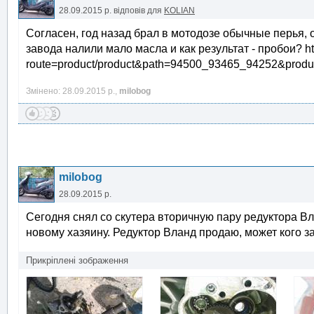
28.09.2015 р.
відповів для
KOLIAN
Согласен, год назад брал в мотодозе обычные перья, 
завода налили мало масла и как результат - пробои? h
route=product/product&path=94500_93465_94252&produ
Змінено: 28.09.2015 р.,
milobog
milobog
28.09.2015 р.
Сегодня снял со скутера вторичную пару редуктора Вл
новому хазяину. Редуктор Вланд продаю, может кого за
Прикріплені зображення