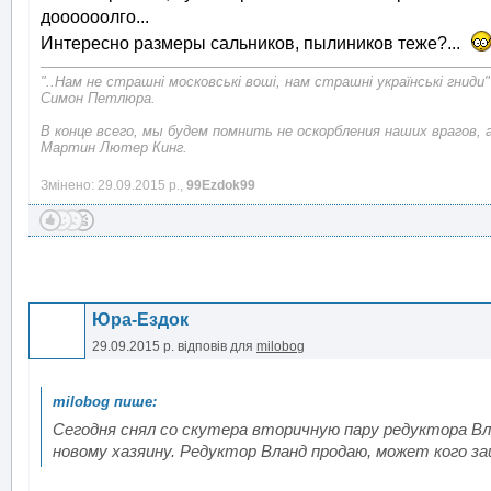
доооооолго...
Интересно размеры сальников, пылиников теже?...
"..Нам не страшні московські воші, нам страшні українські гниди"
Симон Петлюра.
В конце всего, мы будем помнить не оскорбления наших врагов, 
Мартин Лютер Кинг.
Змінено: 29.09.2015 р.,
99Ezdok99
Юра-Ездок
29.09.2015 р.
відповів для
milobog
Сегодня снял со скутера вторичную пару редуктора Вла
новому хазяину. Редуктор Вланд продаю, может кого за