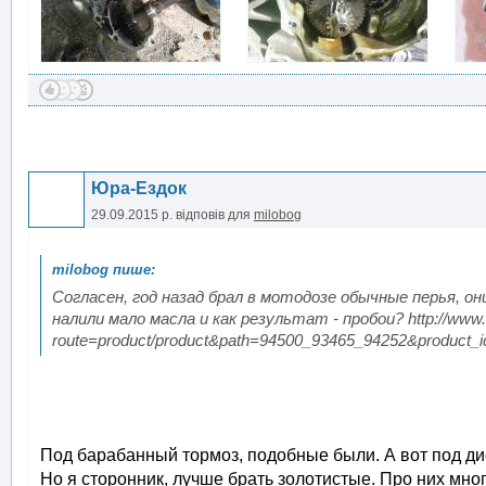
Юра-Ездок
29.09.2015 р.
відповів для
milobog
Согласен, год назад брал в мотодозе обычные перья, он
налили мало масла и как результат - пробои? http://www
route=product/product&path=94500_93465_94252&product_
Под барабанный тормоз, подобные были. А вот под ди
Но я сторонник, лучше брать золотистые. Про них мно