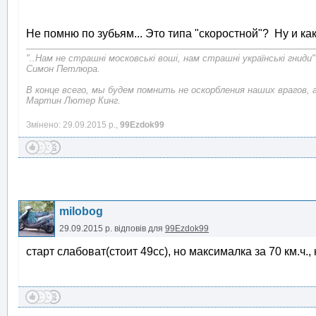
Не помню по зубьям... Это типа "скоростной"? Ну и как
"..Нам не страшні московські воші, нам страшні українські гниди"
Симон Петлюра.
В конце всего, мы будем помнить не оскорбления наших врагов, 
Мартин Лютер Кинг.
Змінено: 29.09.2015 р.,
99Ezdok99
milobog
29.09.2015 р.
відповів для
99Ezdok99
старт слабоват(стоит 49сс), но максималка за 70 км.ч.,